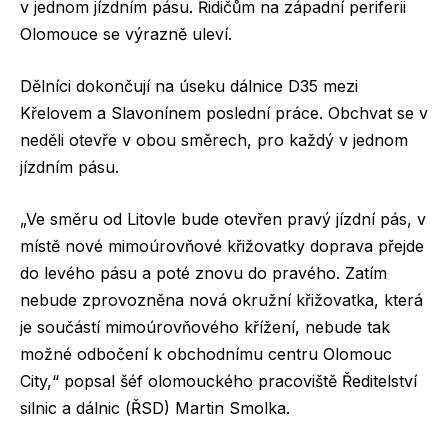
v jednom jízdním pásu. Řidičům na západní periferii
Olomouce se výrazně uleví.
Dělníci dokončují na úseku dálnice D35 mezi
Křelovem a Slavonínem poslední práce. Obchvat se v
neděli otevře v obou směrech, pro každý v jednom
jízdním pásu.
„Ve směru od Litovle bude otevřen pravý jízdní pás, v
místě nové mimoúrovňové křižovatky doprava přejde
do levého pásu a poté znovu do pravého. Zatím
nebude zprovozněna nová okružní křižovatka, která
je součástí mimoúrovňového křížení, nebude tak
možné odbočení k obchodnímu centru Olomouc
City,“ popsal šéf olomouckého pracoviště Ředitelství
silnic a dálnic (ŘSD) Martin Smolka.