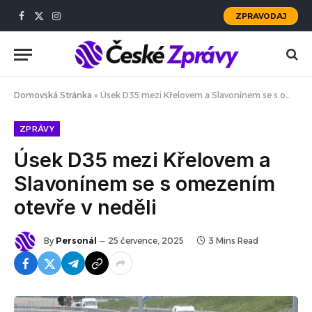
ZPRAVODAJ
Facebook
X
Instagram
(Twitter)
Domovská Stránka
»
Úsek D35 mezi Křelovem a Slavonínem se s omezením otevře v neděli
ZPRÁVY
Úsek D35 mezi Křelovem a
Slavonínem se s omezením
otevře v neděli
By
Personál
25 července, 2025
3 Mins Read