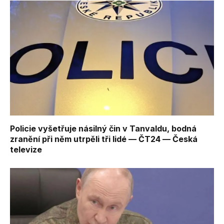
Policie vyšetřuje násilný čin v Tanvaldu, bodná
zranění při něm utrpěli tři lidé — ČT24 — Česká
televize