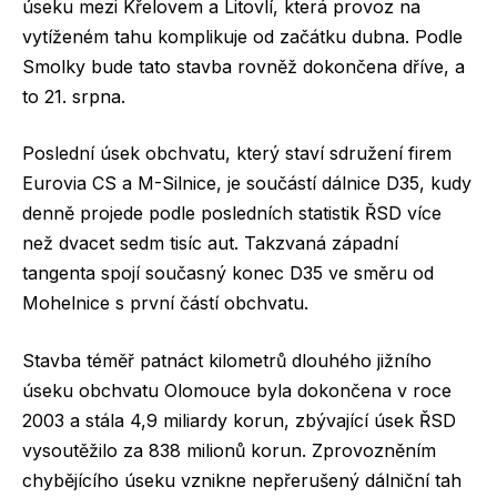
úseku mezi Křelovem a Litovlí, která provoz na
vytíženém tahu komplikuje od začátku dubna. Podle
Smolky bude tato stavba rovněž dokončena dříve, a
to 21. srpna.
Poslední úsek obchvatu, který staví sdružení firem
Eurovia CS a M-Silnice, je součástí dálnice D35, kudy
denně projede podle posledních statistik ŘSD více
než dvacet sedm tisíc aut. Takzvaná západní
tangenta spojí současný konec D35 ve směru od
Mohelnice s první částí obchvatu.
Stavba téměř patnáct kilometrů dlouhého jižního
úseku obchvatu Olomouce byla dokončena v roce
2003 a stála 4,9 miliardy korun, zbývající úsek ŘSD
vysoutěžilo za 838 milionů korun. Zprovozněním
chybějícího úseku vznikne nepřerušený dálniční tah