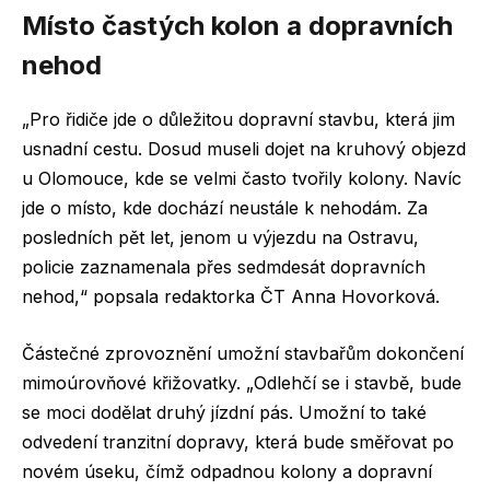
Místo častých kolon a dopravních
nehod
„Pro řidiče jde o důležitou dopravní stavbu, která jim
usnadní cestu. Dosud museli dojet na kruhový objezd
u Olomouce, kde se velmi často tvořily kolony. Navíc
jde o místo, kde dochází neustále k nehodám. Za
posledních pět let, jenom u výjezdu na Ostravu,
policie zaznamenala přes sedmdesát dopravních
nehod,“ popsala redaktorka ČT Anna Hovorková.
Částečné zprovoznění umožní stavbařům dokončení
mimoúrovňové křižovatky. „Odlehčí se i stavbě, bude
se moci dodělat druhý jízdní pás. Umožní to také
odvedení tranzitní dopravy, která bude směřovat po
novém úseku, čímž odpadnou kolony a dopravní