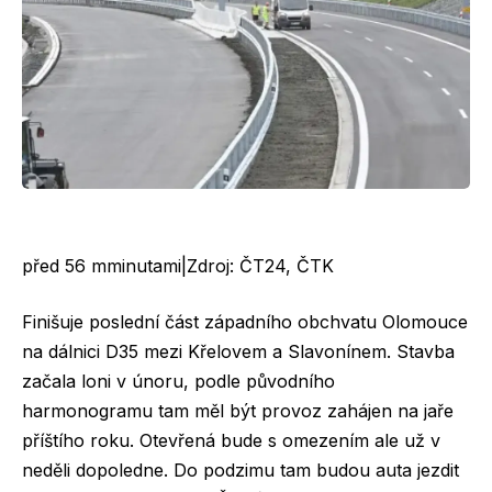
před 56
m
minutami
|
Zdroj:
ČT24
,
ČTK
Finišuje poslední část západního obchvatu Olomouce
na dálnici D35 mezi Křelovem a Slavonínem. Stavba
začala loni v únoru, podle původního
harmonogramu tam měl být provoz zahájen na jaře
příštího roku. Otevřená bude s omezením ale už v
neděli dopoledne. Do podzimu tam budou auta jezdit