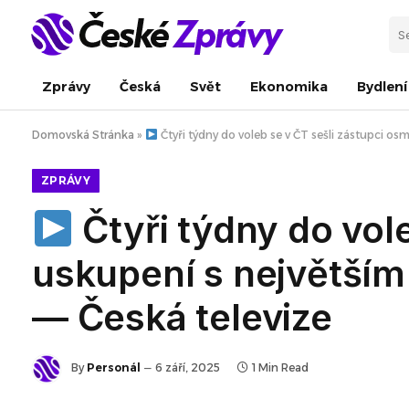
Zprávy
Česká
Svět
Ekonomika
Bydlení
Domovská Stránka
»
Čtyři týdny do voleb se v ČT sešli zástupci o
ZPRÁVY
Čtyři týdny do vol
uskupení s největší
— Česká televize
By
Personál
6 září, 2025
1 Min Read