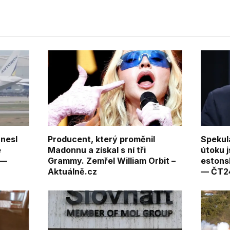
 nesl
Producent, který proměnil
Spekul
e
Madonnu a získal s ní tři
útoku j
 —
Grammy. Zemřel William Orbit –
estons
Aktuálně.cz
— ČT24