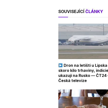
SOUVISEJÍCÍ
ČLÁNKY
Dron na letišti u Lipska
skoro kilo trhaviny, indici
ukazují na Rusko — ČT24
Česká televize