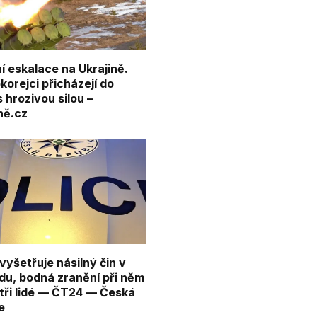
í eskalace na Ukrajině.
orejci přicházejí do
 hrozivou silou –
ně.cz
 vyšetřuje násilný čin v
du, bodná zranění při něm
 tři lidé — ČT24 — Česká
e