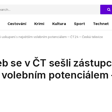
Cestování
Krimi
Kultura
Sport
Technet
smi uskupení s největším volebním potenciálem — ČT24 — Česká televize
eb se v ČT sešli zástupc
m volebním potenciále