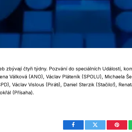
 zbývají čtyři týdny. Pozvání do speciálních Událostí, kom
i Helena Válková (ANO), Václav Pláteník (SPOLU), Michaela 
D), Václav Vislous (Piráti), Daniel Sterzik (Stačilo!), Ren
okřál (Přísaha).
Facebook
Twitter
Pintere