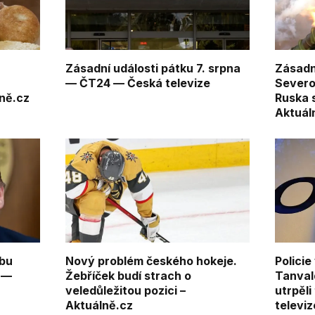
,
Zásadní události pátku 7. srpna
Zásadn
— ČT24 — Česká televize
Severok
lně.cz
Ruska s
Aktuál
vbu
Nový problém českého hokeje.
Policie
 —
Žebříček budí strach o
Tanval
veledůležitou pozici –
utrpěli
Aktuálně.cz
televiz