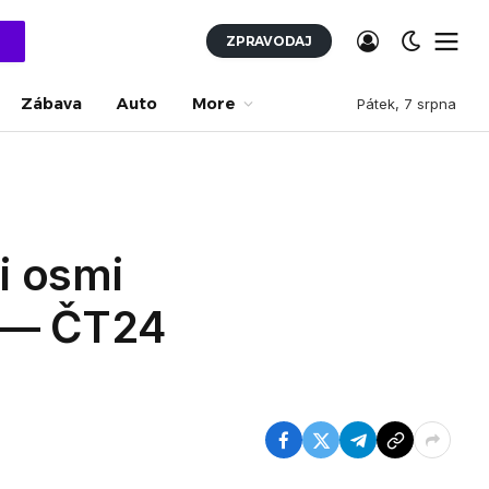
ZPRAVODAJ
Zábava
Auto
More
Pátek, 7 srpna
i osmi
m — ČT24