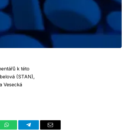
entářů k této
Šebelová (STAN),
ata Vesecká
st
WhatsApp
Telegram
Email