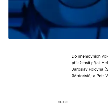
Do sněmovních voleb
příležitosti přijal
Jaroslav Foldyna (SP
(Motoristé) a Petr V
SHARE.