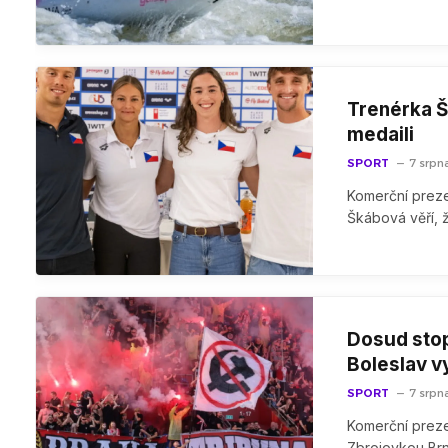
Trenérka Šk
medaili
SPORT
7 srpn
Komerční preze
Škábová věří, ž
Dosud stopr
Boleslav v
SPORT
7 srpn
Komerční preze
Zbrojovkou Br