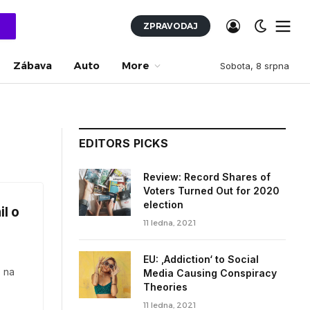
ZPRAVODAJ
Zábava
Auto
More
Sobota, 8 srpna
EDITORS PICKS
Review: Record Shares of
Voters Turned Out for 2020
election
il o
11 ledna, 2021
EU: ‚Addiction‘ to Social
, na
Media Causing Conspiracy
Theories
11 ledna, 2021