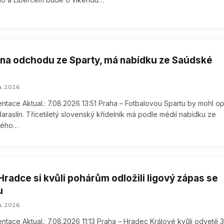
e na odchodu ze Sparty, má nabídku ze Saúdské
a, 2026
tace Aktual.: 7.08.2026 13:51 Praha – Fotbalovou Spartu by mohl opu
araslín. Třicetiletý slovenský křídelník má podle médií nabídku ze
kého…
Hradce si kvůli pohárům odložili ligový zápas se
u
a, 2026
tace Aktual.: 7.08.2026 11:13 Praha – Hradec Králové kvůli odvetě 3