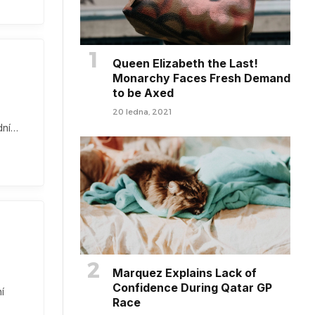
Queen Elizabeth the Last!
Monarchy Faces Fresh Demand
to be Axed
20 ledna, 2021
dní…
Marquez Explains Lack of
Confidence During Qatar GP
í
Race