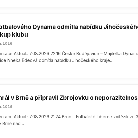
fotbalového Dynama odmítla nabídku Jihočeskéh
dkup klubu
a, 2026
ntace Aktual.: 7.08.2026 22:16 České Budějovice – Majitelka Dynam
ice Nneka Edeová odmítla nabídku Jihočeského kraje…
rál v Brně a připravil Zbrojovku o neporazitelnos
a, 2026
tace Aktual.: 7.08.2026 21:24 Brno – Fotbalisté Liberce zvítězili ve 3
 v Brně nad…