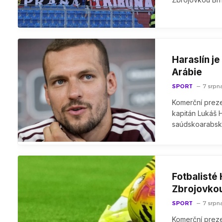
Haraslín j
Arábie
SPORT
7 srpn
Komerční prezen
kapitán Lukáš H
saúdskoarabs
Fotbalisté 
Zbrojovko
SPORT
7 srpn
Komerční prezen