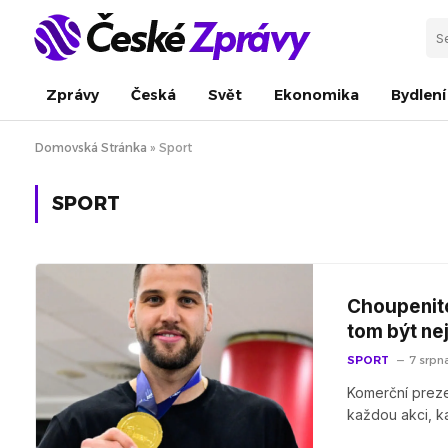
Zprávy
Česká
Svět
Ekonomika
Bydlení
Domovská Stránka
»
Sport
SPORT
Choupenitch
tom být nej
SPORT
7 srpn
Komerční preze
každou akci, k