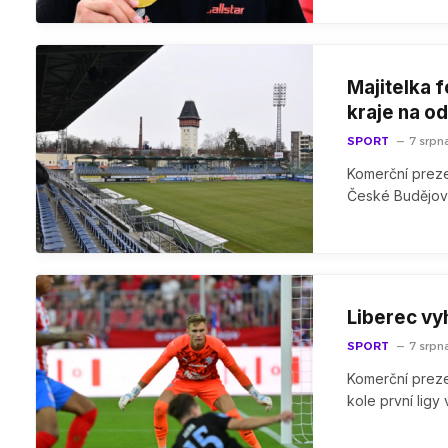
Majitelka 
kraje na o
SPORT
7 srpn
Komerční preze
České Budějov
Liberec vyh
SPORT
7 srpn
Komerční prezen
kole první ligy