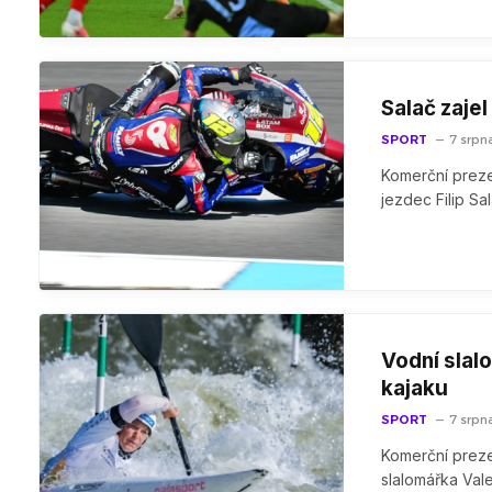
Salač zajel
SPORT
7 srpn
Komerční prezen
jezdec Filip Sa
Vodní slal
kajaku
SPORT
7 srpn
Komerční prezen
slalomářka Vale