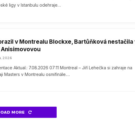
ské ligy v Istanbulu odehraje…
razil v Montrealu Blockxe, Bartůňková nestačila 
a Anisimovovou
a, 2026
tace Aktual.: 7.08.2026 07:11 Montreal – Jiří Lehečka si zahraje na
ji Masters v Montrealu osmifinále.…
LOAD MORE