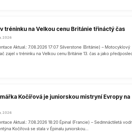
 v tréninku na Velkou cenu Británie třináctý čas
a, 2026
tace Aktual.: 7.08.2026 17:07 Silverstone (Británie) – Motocyklový
lač zajel v tréninku na Velkou cenu Británie 13. čas a jako předposle
omářka Kočířová je juniorskou mistryní Evropy na
a, 2026
tace Aktual.: 7.08.2026 18:20 Épinal (Francie) – Sedmnáctiletá vodn
ntýna Kočířová se stala v Épinalu juniorskou…