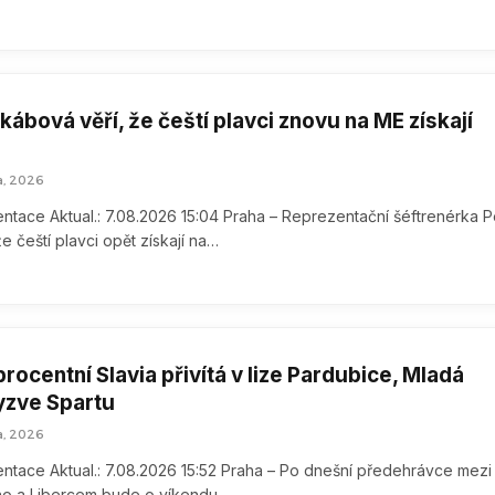
ábová věří, že čeští plavci znovu na ME získají
a, 2026
ntace Aktual.: 7.08.2026 15:04 Praha – Reprezentační šéftrenérka P
e čeští plavci opět získají na…
ocentní Slavia přivítá v lize Pardubice, Mladá
yzve Spartu
a, 2026
ntace Aktual.: 7.08.2026 15:52 Praha – Po dnešní předehrávce mezi
no a Libercem bude o víkendu…