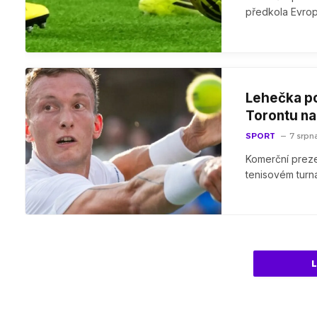
předkola Evrop
Lehečka po
Torontu n
SPORT
7 srpn
Komerční prezen
tenisovém turna