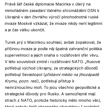
Právě šéf české diplomacie Macinka v úterý na
mimořádném zasedání Valného shromáždění OSN k
Ukrajině v den čtvrtého výročí plnohodnotné ruské
invaze Moskvě vzkázal, že invaze nikdy není legitimní
a je čas válku ukončit.
Turek prý s Macinkou souhlasí, avšak zopakoval, že
příčinou invaze je podle něj špatná zahraniční politika
supervelmocí a jejich snaha o rozšiřování sfér vlivu.
V této souvislosti zmínil i rozšiřování NATO. „Rusové
potřebují východ Ukrajiny, ze strategických důvodů
potřebují Sevastopol (
přístavní město na jihozápadě
Krymu, pozn. red
.), potřebují přístup k
nemrznoucímu moři. To jsou všechno geopolitické a
strategické důvody pro Rusko. A samozřejmě mají
strach z NATO, protože historicky mělo mnoho věcí,
které nebyly čistě obranného charakteru,“ prohlásil.