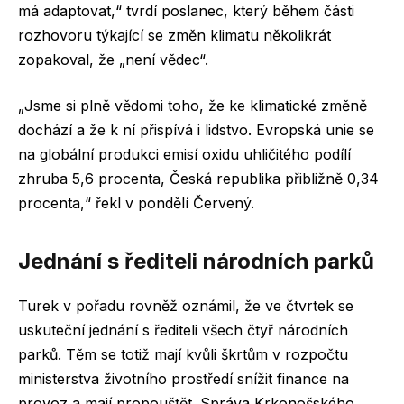
má adaptovat,“ tvrdí poslanec, který během části
rozhovoru týkající se změn klimatu několikrát
zopakoval, že „není vědec“.
„Jsme si plně vědomi toho, že ke klimatické změně
dochází a že k ní přispívá i lidstvo. Evropská unie se
na globální produkci emisí oxidu uhličitého podílí
zhruba 5,6 procenta, Česká republika přibližně 0,34
procenta,“ řekl v pondělí Červený.
Jednání s řediteli národních parků
Turek v pořadu rovněž oznámil, že ve čtvrtek se
uskuteční jednání s řediteli všech čtyř národních
parků. Těm se totiž mají kvůli škrtům v rozpočtu
ministerstva životního prostředí snížit finance na
provoz a mají propouštět. Správa Krkonošského