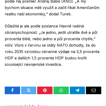
podle něj premiér Andrej Babiš (ANO). „A my
bychom situace měli využít a začít říkat Američanům
realitu naší ekonomiky,“ dodal Turek.
Důležitá je ale podle poslance hlavně reálná
obranyschopnost. „Je jedno, jestli utratíte dvě a půl
procenta blbě, nebo jedno a půl procenta chytře,“
míní. Vloni v červnu se státy NATO dohodly, že do
roku 2035 vzrostou obranné výdaje na 3,5 procenta
HDP a dalších 1,5 procenta HDP budou tvořit
související nevojenské investice.
Facebook
Twitter
Pinterest
WhatsApp
Telegram
Email