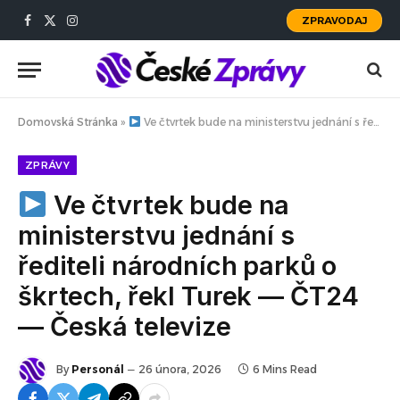
ZPRAVODAJ
Facebook
X
Instagram
(Twitter)
Domovská Stránka
»
Ve čtvrtek bude na ministerstvu jednání s řediteli národních parků o škrtech, řekl Turek — ČT24 — Česká televize
ZPRÁVY
Ve čtvrtek bude na
ministerstvu jednání s
řediteli národních parků o
škrtech, řekl Turek — ČT24
— Česká televize
By
Personál
26 února, 2026
6 Mins Read