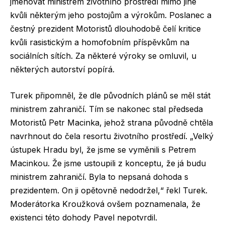
jmenovat ministrem životního prostředí mimo jiné
kvůli některým jeho postojům a výrokům. Poslanec a
čestný prezident Motoristů dlouhodobě čelí kritice
kvůli rasistickým a homofobním příspěvkům na
sociálních sítích. Za některé výroky se omluvil, u
některých autorství popírá.
Turek připomněl, že dle původních plánů se měl stát
ministrem zahraničí. Tím se nakonec stal předseda
Motoristů Petr Macinka, jehož strana původně chtěla
navrhnout do čela resortu životního prostředí. „Velký
ústupek Hradu byl, že jsme se vyměnili s Petrem
Macinkou. Že jsme ustoupili z konceptu, že já budu
ministrem zahraničí. Byla to nepsaná dohoda s
prezidentem. On ji opětovně nedodržel,“ řekl Turek.
Moderátorka Kroužková ovšem poznamenala, že
existenci této dohody Pavel nepotvrdil.