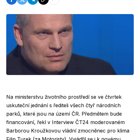
Na ministerstvu životního prostředí se ve čtvrtek
uskuteční jednání s řediteli všech čtyř národních
parků, které jsou na území ČR. Předmětem bude
financování, řekl v Interview ČT24 moderovaném
Barborou Kroužkovou vládní zmocněnec pro klima
Filip Turek (za Motoristy). Vyjádřil se i k novému