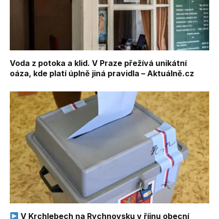
Voda z potoka a klid. V Praze přežívá unikátní
oáza, kde platí úplně jiná pravidla – Aktuálně.cz
V Krchlebech na Rychnovsku v říjnu obecní