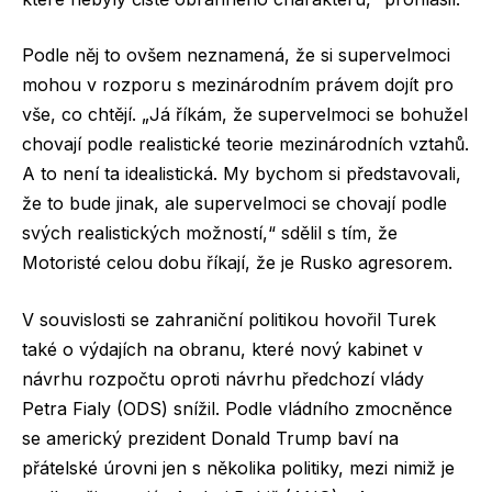
Podle něj to ovšem neznamená, že si supervelmoci
mohou v rozporu s mezinárodním právem dojít pro
vše, co chtějí. „Já říkám, že supervelmoci se bohužel
chovají podle realistické teorie mezinárodních vztahů.
A to není ta idealistická. My bychom si představovali,
že to bude jinak, ale supervelmoci se chovají podle
svých realistických možností,“ sdělil s tím, že
Motoristé celou dobu říkají, že je Rusko agresorem.
V souvislosti se zahraniční politikou hovořil Turek
také o výdajích na obranu, které nový kabinet v
návrhu rozpočtu oproti návrhu předchozí vlády
Petra Fialy (ODS) snížil. Podle vládního zmocněnce
se americký prezident Donald Trump baví na
přátelské úrovni jen s několika politiky, mezi nimiž je