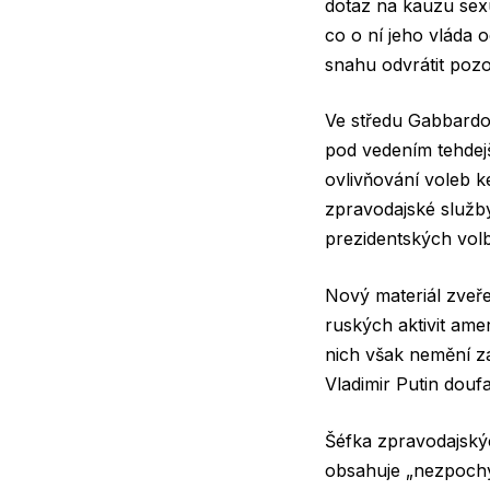
dotaz na kauzu sexu
co o ní jeho vláda 
snahu odvrátit pozo
Ve středu Gabbardo
pod vedením tehdej
ovlivňování voleb 
zpravodajské služby
prezidentských volb
Nový materiál zveř
ruských aktivit ame
nich však nemění z
Vladimir Putin douf
Šéfka zpravodajskýc
obsahuje „nezpochyb