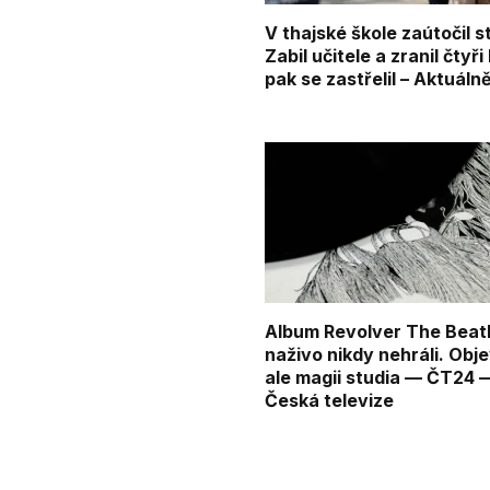
V thajské škole zaútočil s
Zabil učitele a zranil čtyři l
pak se zastřelil – Aktuáln
Album Revolver The Beat
naživo nikdy nehráli. Obje
ale magii studia — ČT24 
Česká televize