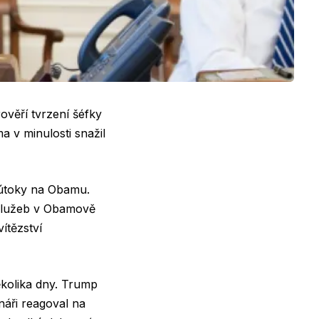
ověří tvrzení šéfky
 v minulosti snažil
a útoky na Obamu.
h služeb v Obamově
ítězství
ěkolika dny. Trump
náři reagoval na