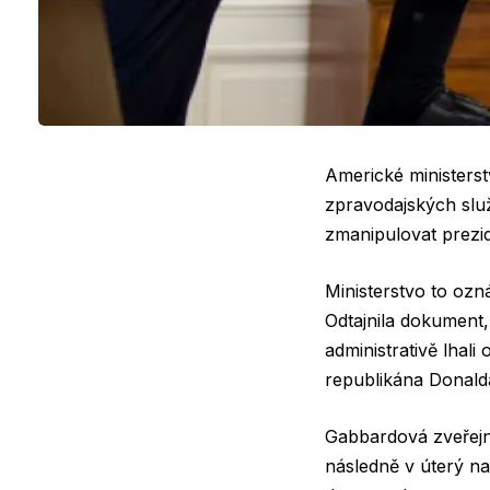
Americké ministerst
zpravodajských služ
zmanipulovat prezid
Ministerstvo to ozn
Odtajnila dokument,
administrativě lhali
republikána Donal
Gabbardová zveřejni
následně v úterý na