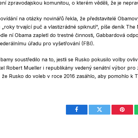
í zpravodajskou komunitou, o kterém věděli, že je neprav
vídání na otázky novinářů řekla, že představitelé Obamovy
i „roky trvající puč a vlastizrádné spiknutí“, píše deník Th
dle ní Obama zapletl do trestné činnosti, Gabbardová odp
ederálnímu úřadu pro vyšetřování (FBI).
bamy soustředilo na to, jestli se Rusko pokusilo volby ovliv
tel Robert Mueller i republikány vedený senátní výbor pro
, že Rusko do voleb v roce 2016 zasáhlo, aby pomohlo k T
Facebook
Twitter
Pintere