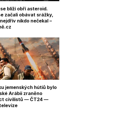
se blíží obří asteroid.
e začali obávat srážky,
nejdřív nikdo nečekal –
ně.cz
oku jemenských hútiů bylo
ské Arábii zraněno
ct civilistů — ČT24 —
televize