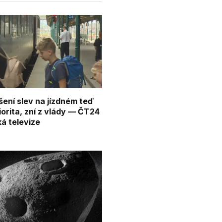
ení slev na jízdném teď
iorita, zní z vlády — ČT24
á televize