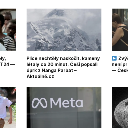
ly,
Plíce nechtěly naskočit, kameny
Zvýš
 ČT24 —
létaly co 20 minut. Češi popsali
není pr
úprk z Nanga Parbat –
— Česk
Aktuálně.cz