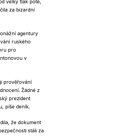
d velký tlak poté,
čila za bizardní
ionážní agentury
ování ruského
oru pro
lintonovou v
ji prověřování
odnocení. Žádné z
ský prezident
, píše deník.
rdila, že dokument
ezpečnosti stáli za