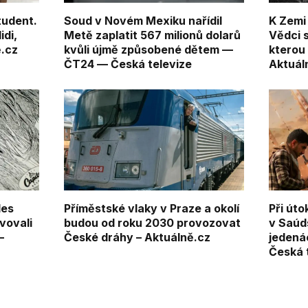
tudent.
Soud v Novém Mexiku nařídil
K Zemi 
idi,
Metě zaplatit 567 milionů dolarů
Vědci s
ě.cz
kvůli újmě způsobené dětem —
kterou 
ČT24 — Česká televize
Aktuál
les
Příměstské vlaky v Praze a okolí
Při út
vovali
budou od roku 2030 provozovat
v Saúd
—
České dráhy – Aktuálně.cz
jedená
Česká 