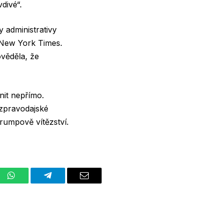
divé“.
 administrativy
e New York Times.
ověděla, že
nit nepřímo.
 zpravodajské
rumpově vítězství.
st
WhatsApp
Telegram
Email