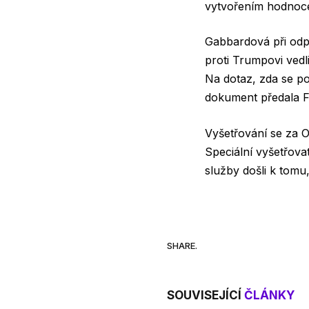
vytvořením hodnocen
Gabbardová při odpo
proti Trumpovi vedl
Na dotaz, zda se po
dokument předala F
Vyšetřování se za O
Speciální vyšetřova
služby došli k tomu
SHARE.
SOUVISEJÍCÍ
ČLÁNKY