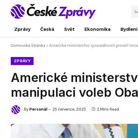
Zprávy
Česká
Svět
Ekonomika
Bydlení
Domovská Stránka
»
Americké ministerstvo spravedlnosti prověří tvr
ZPRÁVY
Americké ministerstvo
manipulaci voleb O
By
Personál
25 července, 2025
2 Mins Read