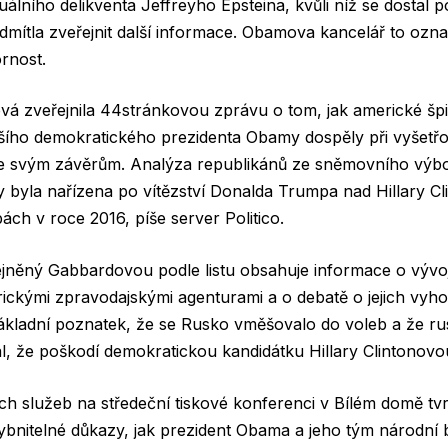
álního delikventa Jeffreyho Epsteina, kvůli níž se dostal po
odmítla zveřejnit další informace. Obamova kancelář to ozna
rnost.
vá zveřejnila 44stránkovou zprávu o tom, jak americké šp
šího demokratického prezidenta Obamy dospěly při vyšetř
ke svým závěrům. Analýza republikánů ze sněmovního výb
 byla nařízena po vítězství Donalda Trumpa nad Hillary C
ách v roce 2016, píše server Politico.
ejněný Gabbardovou podle listu obsahuje informace o vývo
rickými zpravodajskými agenturami a o debatě o jejich vyh
ákladní poznatek, že se Rusko vměšovalo do voleb a že ru
al, že poškodí demokratickou kandidátku Hillary Clintonovou
h služeb na středeční tiskové konferenci v Bílém domě tv
nitelné důkazy, jak prezident Obama a jeho tým národní b