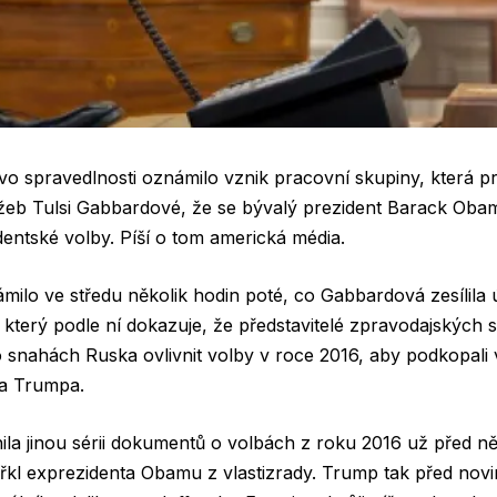
vo spravedlnosti oznámilo vznik pracovní skupiny, která pr
eb Tulsi Gabbardové, že se bývalý prezident Barack Obama
entské volby. Píší o tom americká média.
ámilo ve středu několik hodin poté, co Gabbardová zesílil
 který podle ní dokazuje, že představitelé zpravodajskýc
 o snahách Ruska ovlivnit volby v roce 2016, aby podkopali v
da Trumpa.
la jinou sérii dokumentů o volbách z roku 2016 už před n
řkl exprezidenta Obamu z vlastizrady. Trump tak před novi