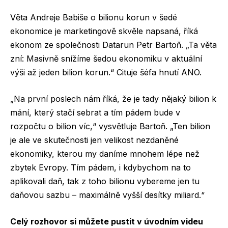
Věta Andreje Babiše o bilionu korun v šedé
ekonomice je marketingově skvěle napsaná, říká
ekonom ze společnosti Datarun Petr Bartoň. „Ta věta
zní: Masivně snížíme šedou ekonomiku v aktuální
výši až jeden bilion korun.“ Cituje šéfa hnutí ANO.
„Na první poslech nám říká, že je tady nějaký bilion k
mání, který stačí sebrat a tím pádem bude v
rozpočtu o bilion víc,“ vysvětluje Bartoň. „Ten bilion
je ale ve skutečnosti jen velikost nezdaněné
ekonomiky, kterou my daníme mnohem lépe než
zbytek Evropy. Tím pádem, i kdybychom na to
aplikovali daň, tak z toho bilionu vybereme jen tu
daňovou sazbu – maximálně vyšší desítky miliard.“
Celý rozhovor si můžete pustit v úvodním videu