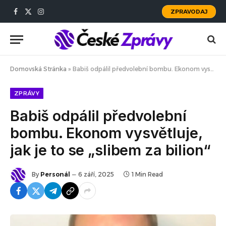
ZPRAVODAJ
Facebook
X
Instagram
(Twitter)
Domovská Stránka
»
Babiš odpálil předvolební bombu. Ekonom vysvětluje, jak je to se „slibem za bilion“
ZPRÁVY
Babiš odpálil předvolební
bombu. Ekonom vysvětluje,
jak je to se „slibem za bilion“
By
Personál
6 září, 2025
1 Min Read