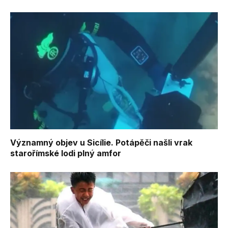
Významný objev u Sicílie. Potápěči našli vrak
starořímské lodi plný amfor