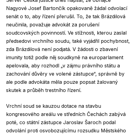
Nagyové Josef Bartončík opakovaně žádal odvolací
senát o to, aby řízení přerušil. To, že tak Brázdilová
neučinila, považuje advokát za porušení
soudcovských povinností. Ve stížnosti, kterou zaslal
předsedovi vrchního soudu, také vyjádřil pochybnost,
zda Brázdilová není podjatá. V žádosti o zbavení
imunity totiž podle něj soudkyně na europarlament
apelovala, aby rozhodl „v zájmu právního státu a
zachování důvěry ve volené zástupce“, správně by
ale podle advokáta měla pouze popsat žalovaný
skutek a průběh trestního řízení.
Vrchní soud se kauzou dotace na stavbu
kongresového areálu ve středních Čechách zabývá
poté, co státní zástupce Jaroslav Šaroch podal
odvolání proti osvobozujícímu rozsudku Městského