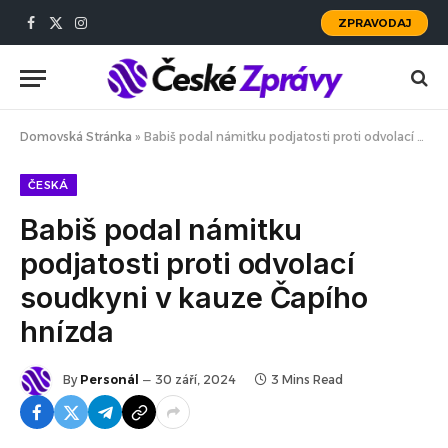
ZPRAVODAJ
Facebook
X
Instagram
(Twitter)
Domovská Stránka
»
Babiš podal námitku podjatosti proti odvolací soudkyni v kauze Čapího hnízda
ČESKÁ
Babiš podal námitku
podjatosti proti odvolací
soudkyni v kauze Čapího
hnízda
By
Personál
30 září, 2024
3 Mins Read