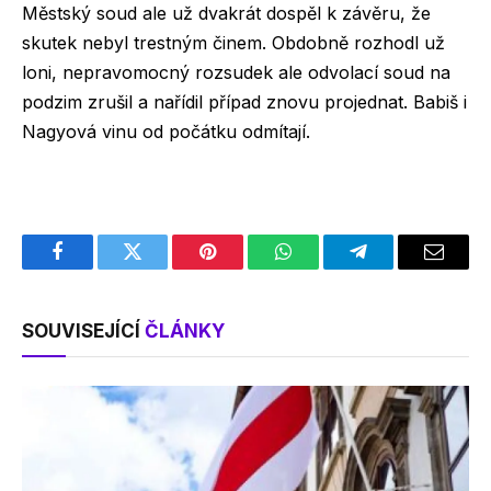
Městský soud ale už dvakrát dospěl k závěru, že
skutek nebyl trestným činem. Obdobně rozhodl už
loni, nepravomocný rozsudek ale odvolací soud na
podzim zrušil a nařídil případ znovu projednat. Babiš i
Nagyová vinu od počátku odmítají.
Facebook
Twitter
Pinterest
WhatsApp
Telegram
Email
SOUVISEJÍCÍ
ČLÁNKY