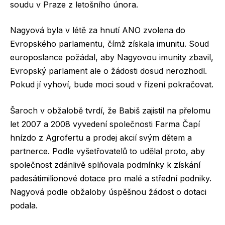
soudu v Praze z letošního února.
Nagyová byla v létě za hnutí ANO zvolena do
Evropského parlamentu, čímž získala imunitu. Soud
europoslance požádal, aby Nagyovou imunity zbavil,
Evropský parlament ale o žádosti dosud nerozhodl.
Pokud jí vyhoví, bude moci soud v řízení pokračovat.
Šaroch v obžalobě tvrdí, že Babiš zajistil na přelomu
let 2007 a 2008 vyvedení společnosti Farma Čapí
hnízdo z Agrofertu a prodej akcií svým dětem a
partnerce. Podle vyšetřovatelů to udělal proto, aby
společnost zdánlivě splňovala podmínky k získání
padesátimilionové dotace pro malé a střední podniky.
Nagyová podle obžaloby úspěšnou žádost o dotaci
podala.