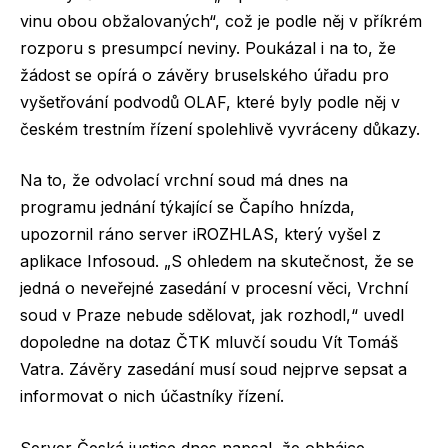
vinu obou obžalovaných“, což je podle něj v příkrém
rozporu s presumpcí neviny. Poukázal i na to, že
žádost se opírá o závěry bruselského úřadu pro
vyšetřování podvodů OLAF, které byly podle něj v
českém trestním řízení spolehlivě vyvráceny důkazy.
Na to, že odvolací vrchní soud má dnes na
programu jednání týkající se Čapího hnízda,
upozornil ráno server iROZHLAS, který vyšel z
aplikace Infosoud. „S ohledem na skutečnost, že se
jedná o neveřejné zasedání v procesní věci, Vrchní
soud v Praze nebude sdělovat, jak rozhodl,“ uvedl
dopoledne na dotaz ČTK mluvčí soudu Vít Tomáš
Vatra. Závěry zasedání musí soud nejprve sepsat a
informovat o nich účastníky řízení.
Server Česká justice dnes napsal, že obhájce