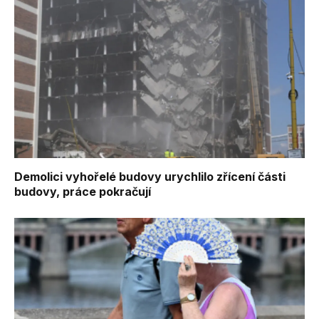
Demolici vyhořelé budovy urychlilo zřícení části
budovy, práce pokračují