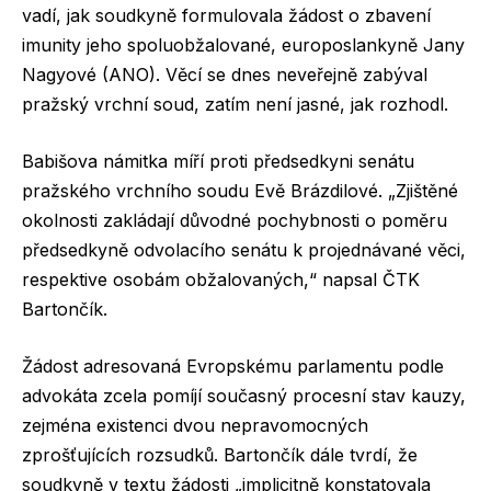
vadí, jak soudkyně formulovala žádost o zbavení
imunity jeho spoluobžalované, europoslankyně Jany
Nagyové (ANO). Věcí se dnes neveřejně zabýval
pražský vrchní soud, zatím není jasné, jak rozhodl.
Babišova námitka míří proti předsedkyni senátu
pražského vrchního soudu Evě Brázdilové. „Zjištěné
okolnosti zakládají důvodné pochybnosti o poměru
předsedkyně odvolacího senátu k projednávané věci,
respektive osobám obžalovaných,“ napsal ČTK
Bartončík.
Žádost adresovaná Evropskému parlamentu podle
advokáta zcela pomíjí současný procesní stav kauzy,
zejména existenci dvou nepravomocných
zprošťujících rozsudků. Bartončík dále tvrdí, že
soudkyně v textu žádosti „implicitně konstatovala