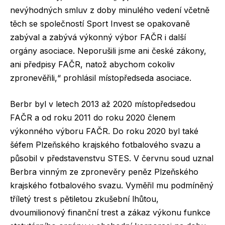
nevýhodných smluv z doby minulého vedení včetně
těch se společností Sport Invest se opakovaně
zabýval a zabývá výkonný výbor FAČR i další
orgány asociace. Neporušili jsme ani české zákony,
ani předpisy FAČR, natož abychom cokoliv
zpronevěřili,“ prohlásil místopředseda asociace.
Berbr byl v letech 2013 až 2020 místopředsedou
FAČR a od roku 2011 do roku 2020 členem
výkonného výboru FAČR. Do roku 2020 byl také
šéfem Plzeňského krajského fotbalového svazu a
působil v představenstvu STES. V červnu soud uznal
Berbra vinným ze zpronevěry peněz Plzeňského
krajského fotbalového svazu. Vyměřil mu podmíněný
tříletý trest s pětiletou zkušební lhůtou,
dvoumilionový finanční trest a zákaz výkonu funkce