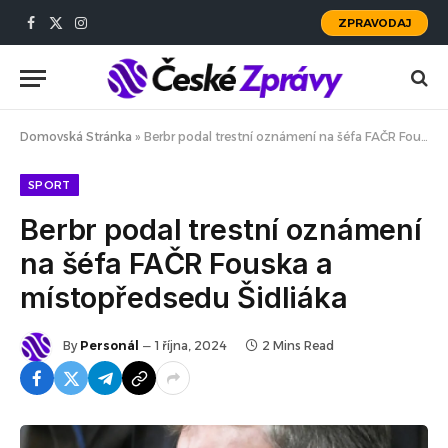
ZPRAVODAJ
Facebook
X
Instagram
(Twitter)
Domovská Stránka
»
Berbr podal trestní oznámení na šéfa FAČR Fouska a místopředsedu Šidliáka
SPORT
Berbr podal trestní oznámení
na šéfa FAČR Fouska a
místopředsedu Šidliáka
By
Personál
1 října, 2024
2 Mins Read