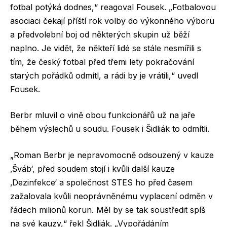
fotbal potýká dodnes,“ reagoval Fousek. „Fotbalovou
asociaci čekají příští rok volby do výkonného výboru
a předvolební boj od některých skupin už běží
naplno. Je vidět, že někteří lidé se stále nesmířili s
tím, že český fotbal před třemi lety pokračování
starých pořádků odmítl, a rádi by je vrátili,“ uvedl
Fousek.
Berbr mluvil o vině obou funkcionářů už na jaře
během výslechů u soudu. Fousek i Šidliák to odmítli.
„Roman Berbr je nepravomocně odsouzený v kauze
‚Šváb‘, před soudem stojí i kvůli další kauze
‚Dezinfekce‘ a společnost STES ho před časem
zažalovala kvůli neoprávněnému vyplacení odměn v
řádech milionů korun. Měl by se tak soustředit spíš
na své kauzy,“ řekl Šidliák. „Vypořádáním