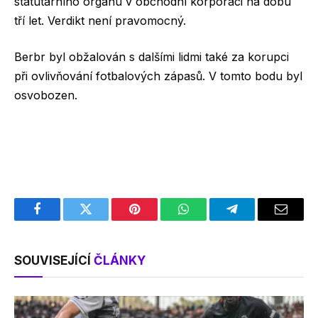
statutárního orgánu v obchodní korporaci na dobu
tří let. Verdikt není pravomocný.
Berbr byl obžalován s dalšími lidmi také za korupci
při ovlivňování fotbalových zápasů. V tomto bodu byl
osvobozen.
Facebook
Twitter
Pinterest
WhatsApp
Telegram
Email
SOUVISEJÍCÍ
ČLÁNKY