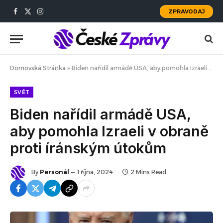
ZPRAVODAJ
Facebook
X
Instagram
(Twitter)
Domovská Stránka
»
Biden nařídil armádě USA, aby pomohla Izraeli v obraně proti íránským útokům
SVĚT
Biden nařídil armádě USA,
aby pomohla Izraeli v obraně
proti íránským útokům
By
Personál
1 října, 2024
2 Mins Read