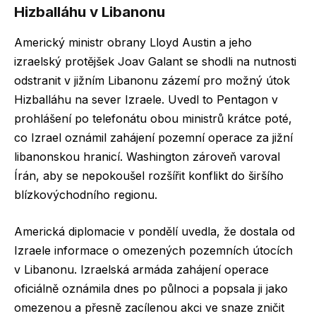
Hizballáhu v Libanonu
Americký ministr obrany Lloyd Austin a jeho
izraelský protějšek Joav Galant se shodli na nutnosti
odstranit v jižním Libanonu zázemí pro možný útok
Hizballáhu na sever Izraele. Uvedl to Pentagon v
prohlášení po telefonátu obou ministrů krátce poté,
co Izrael oznámil zahájení pozemní operace za jižní
libanonskou hranicí. Washington zároveň varoval
Írán, aby se nepokoušel rozšířit konflikt do širšího
blízkovýchodního regionu.
Americká diplomacie v pondělí uvedla, že dostala od
Izraele informace o omezených pozemních útocích
v Libanonu. Izraelská armáda zahájení operace
oficiálně oznámila dnes po půlnoci a popsala ji jako
omezenou a přesně zacílenou akci ve snaze zničit