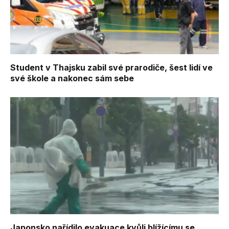
Student v Thajsku zabil své prarodiče, šest lidí ve
své škole a nakonec sám sebe
Japonsko nařídilo evakuace kvůli blížícímu se