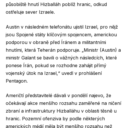
působiště hnutí Hizballáh poblíž hranic, odkud
ostřeluje sever Izraele.
Austin v následném telefonátu ujistil Izrael, pro nějž
jsou Spojené státy klíčovým spojencem, americkou
podporou v obraně před Íránem a militantními
hnutími, která Teherán podporuje. „Ministr (Austin) a
ministr Galant se bavili o vážných následcích, které
ponese Írán, pokud se rozhodne zahájit přímý
vojenský útok na Izrael,“ uvedl v prohlášení
Pentagon.
Američtí představitelé dávali v pondělí najevo, že
očekávají akce menšího rozsahu zaměřené na ničení
zbraní a infrastruktury Hizballáhu v oblasti těsně u
hranic. Pozemní ofenziva by podle některých
amerických médií měla být menšího rozsahu než