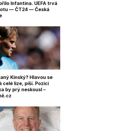
řilo Infantina. UEFA trvá
kotu — ČT24 — Česká
e
aný Kinský? Hlavou se
celé lize, píší. Pozici
ka by prý neskousl –
ně.cz