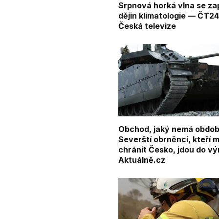
Srpnová horká vlna se za
dějin klimatologie — ČT2
Česká televize
Obchod, jaký nemá obdob
Severští obrněnci, kteří m
chránit Česko, jdou do vý
Aktuálně.cz