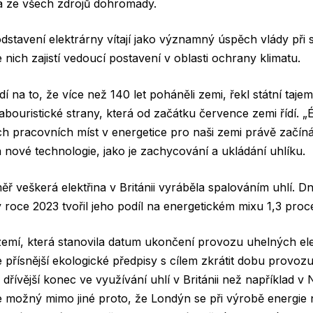
 ze všech zdrojů dohromady.
 odstavení elektrárny vítají jako významný úspěch vlády při 
le nich zajistí vedoucí postavení v oblasti ochrany klimatu.
í na to, že více než 140 let poháněli zemi, řekl státní taje
bouristické strany, která od začátku července zemi řídí. „É
h pracovních míst v energetice pro naši zemi právě začín
a nové technologie, jako je zachycování a ukládání uhlíku.
ěř veškerá elektřina v Británii vyráběla spalováním uhlí. D
v roce 2023 tvořil jeho podíl na energetickém mixu 1,3 proc
 zemí, která stanovila datum ukončení provozu uhelných el
e přísnější ekologické předpisy s cílem zkrátit dobu provo
 dřívější konec ve využívání uhlí v Británii než například 
 možný mimo jiné proto, že Londýn se při výrobě energie n