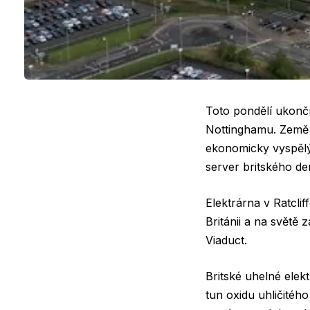
Toto pondělí ukončí 
Nottinghamu. Země 
ekonomicky vyspělýc
server britského de
Elektrárna v Ratclif
Británii a na světě
Viaduct.
Britské uhelné elekt
tun oxidu uhličitého