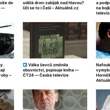
píše do
udělá dron-zabiják nad hlavou?
a podpo
4 —
Učí se to i Češi – Aktuálně.cz
na boj
televiz
y.
Válka ševců změnila
Nafouk
ají
obuvnictví, popisuje kniha —
vymyká 
roby –
ČT24 — Česká televize
Horníč
Aktuál