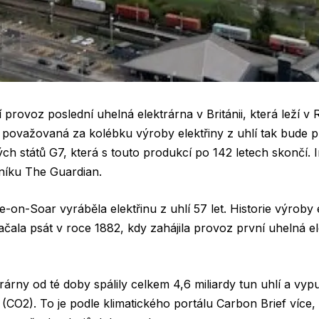
provoz poslední uhelná elektrárna v Británii, která leží v 
považovaná za kolébku výroby elektřiny z uhlí tak bude p
h států G7, která s touto produkcí po 142 letech skončí. 
níku The Guardian.
fe-on-Soar vyráběla elektřinu z uhlí 57 let. Historie výroby e
 začala psát v roce 1882, kdy zahájila provoz první uhelná 
rárny od té doby spálily celkem 4,6 miliardy tun uhlí a vypus
 (CO2). To je podle klimatického portálu Carbon Brief více,