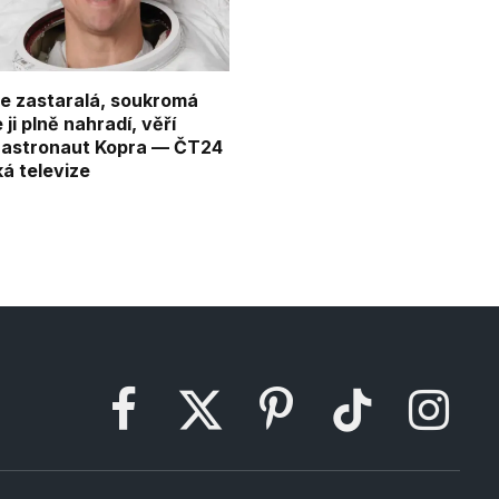
je zastaralá, soukromá
 ji plně nahradí, věří
 astronaut Kopra — ČT24
á televize
Facebook
X
Pinterest
TikTok
Instagram
(Twitter)