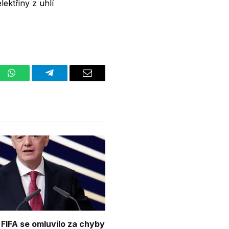
ektřiny z uhlí
st
WhatsApp
Telegram
Email
 FIFA se omluvilo za chyby