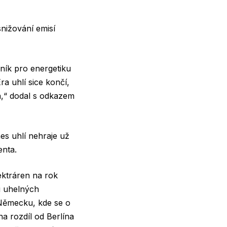
snižování emisí
mník pro energetiku
ra uhlí sice končí,
á,“ dodal s odkazem
nes uhlí nehraje už
enta.
ektráren na rok
zu uhelných
v Německu, kde se o
a rozdíl od Berlína