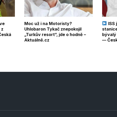
 ve
Moc už i na Motoristy?
ISS 
 z
Uhlobaron Tykač znepokojil
stanice
Česká
„Turkův resort“, jde o hodně –
bývalý
Aktuálně.cz
— Česk