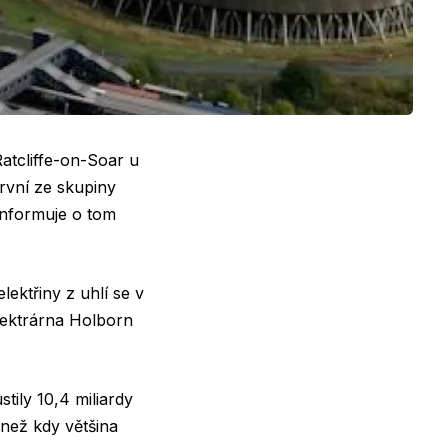
Ratcliffe-on-Soar u
rvní ze skupiny
Informuje o tom
lektřiny z uhlí se v
elektrárna Holborn
tily 10,4 miliardy
 než kdy většina