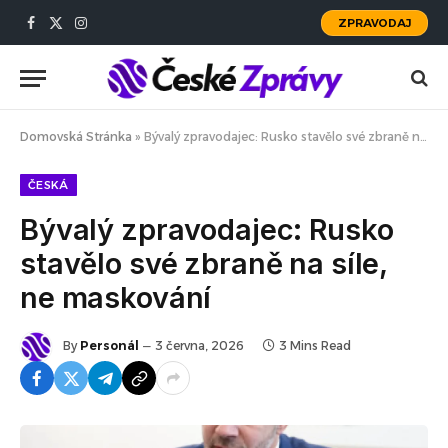
ZPRAVODAJ
Facebook
X
Instagram
(Twitter)
Domovská Stránka
»
Bývalý zpravodajec: Rusko stavělo své zbraně na síle, ne maskování
ČESKÁ
Bývalý zpravodajec: Rusko
stavělo své zbraně na síle,
ne maskování
By
Personál
3 června, 2026
3 Mins Read