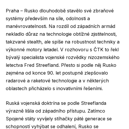
Praha – Rusko dlouhodobě stavělo své zbraňové
systémy především na síle, odolnosti a
manévrovatelnosti. Na rozdíl od západních armád
nekladlo důraz na technologie obtížné zjistitelnosti,
takzvané stealth, ale spíše na robustnost techniky a
výkonné motory letadel. V rozhovoru s ČTK to řekl
bývalý specialista vojenské rozvědky nizozemského
letectva Fred Streefland. Přesto si podle něj Rusko
zejména od konce 90. let postupně zlepšovalo
radarové a raketové technologie a v některých
oblastech přicházelo s inovativními řešeními.
Ruská vojenská doktrína se podle Streeflanda
výrazně lišila od západního přístupu. Zatímco
Spojené státy vyvíjely stíhačky páté generace se
schopností vyhýbat se odhalení, Rusko se