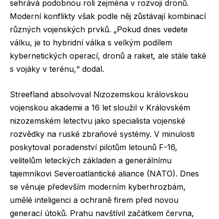
sehrává podobnou roli zejména v rozvoji dronů.
Moderní konflikty však podle něj zůstávají kombinací
různých vojenských prvků. „Pokud dnes vedete
válku, je to hybridní válka s velkým podílem
kybernetických operací, dronů a raket, ale stále také
s vojáky v terénu,“ dodal.
Streefland absolvoval Nizozemskou královskou
vojenskou akademii a 16 let sloužil v Královském
nizozemském letectvu jako specialista vojenské
rozvědky na ruské zbraňové systémy. V minulosti
poskytoval poradenství pilotům letounů F-16,
velitelům leteckých základen a generálnímu
tajemníkovi Severoatlantické aliance (NATO). Dnes
se věnuje především moderním kyberhrozbám,
umělé inteligenci a ochraně firem před novou
generací útoků. Prahu navštívil začátkem června,