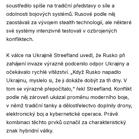
soustředilo spíše na tradiční představy o síle a
odolnosti bojových systémů. Rusové podle něj
zaostávali za vývojem stealth technologií, ale některé
své systémy intenzivně testovali v ozbrojených
konfliktech.
K válce na Ukrajině Streefland uvedl, že Rusko při
zahájení invaze výrazně podcenilo odpor Ukrajiny a
očekávalo rychlé vítězství. „Když Rusko napadlo
Ukrajinu, myslelo si, že ji dokáže dobýt za tři dny. V
tom se výrazně přepočítalo,“ řekl Streefland. Konflikt
podle něj zároveň ukázal proměnu moderního boje,
v němž tradiční tanky a dělostřelectvo doplnily drony,
elektronický boj a kybernetické operace. Právě
kombinaci těchto prvků označil za charakteristický
znak hybridní války.