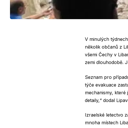
V minulých týdnech
několik občanů z Li
všemi Čechy v Liban
zemi dlouhodobě. J
Seznam pro případné
týče evakuace zastu
mechanismy, které j
detaily,“ dodal Lipav
Izraelské letectvo 
mnoha místech Liban