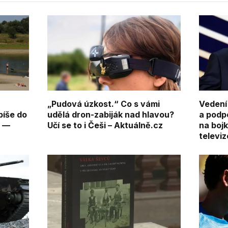
„Pudová úzkost.“ Co s vámi
Vedení
píše do
udělá dron-zabiják nad hlavou?
a podpo
4 —
Učí se to i Češi – Aktuálně.cz
na boj
televiz