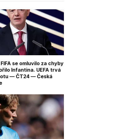
 FIFA se omluvilo za chyby
řilo Infantina. UEFA trvá
kotu — ČT24 — Česká
e