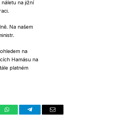
náletu na jižní
aci.
ilně. Na našem
inistr.
s ohledem na
útocích Hamásu na
tále platném
st
WhatsApp
Telegram
Email