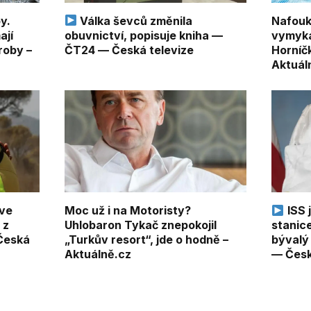
y.
Válka ševců změnila
Nafouk
ají
obuvnictví, popisuje kniha —
vymyká 
roby –
ČT24 — Česká televize
Horníč
Aktuál
 ve
Moc už i na Motoristy?
ISS 
 z
Uhlobaron Tykač znepokojil
stanice
Česká
„Turkův resort“, jde o hodně –
bývalý
Aktuálně.cz
— Česk