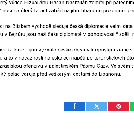
holetý vůdce Hizballáhu Hasan Nasralláh zemřel při pátečním 
V noci na úterý Izrael zahájil na jihu Libanonu pozemní oper
ci na Blízkém východě sleduje česká diplomacie velmi deta
 v Bejrútu jsou naši čeští diplomaté v pohotovosti,“ sdělil m
ičí už loni v říjnu vyzvalo české občany k opuštění země 
i, a to v návaznosti na eskalaci napětí po teroristických 
izraelskou ofenzivu v palestinském Pásmu Gazy. Ve svém s
ský palác
varuje
před veškerými cestami do Libanonu.
Facebook
Twitter
Pintere