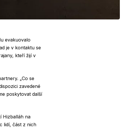
lu evakuovalo
ad je v kontaktu se
any, kteří žijí v
partnery. „Co se
dispozici zavedené
me poskytovat další
í Hizballáh na
lidí, část z nich