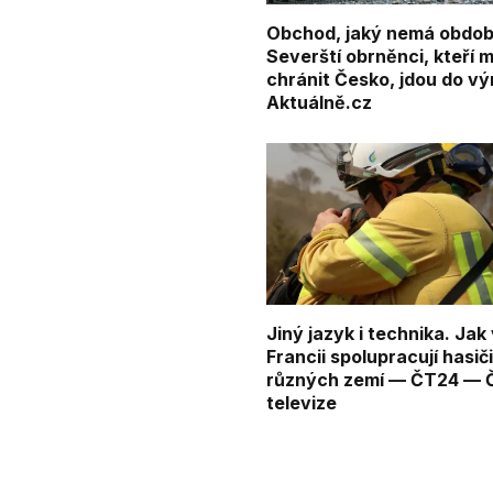
Obchod, jaký nemá obdob
Severští obrněnci, kteří m
chránit Česko, jdou do vý
Aktuálně.cz
Jiný jazyk i technika. Jak
Francii spolupracují hasiči
různých zemí — ČT24 — 
televize