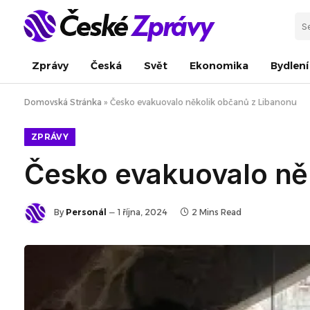
Zprávy
Česká
Svět
Ekonomika
Bydlení
Domovská Stránka
»
Česko evakuovalo několik občanů z Libanonu
ZPRÁVY
Česko evakuovalo ně
By
Personál
1 října, 2024
2 Mins Read