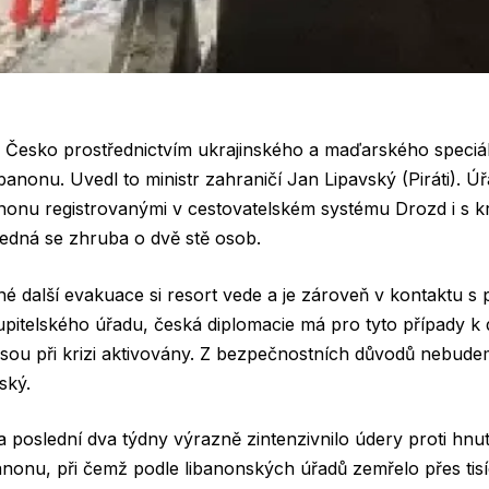
 Česko prostřednictvím ukrajinského a maďarského speciá
banonu. Uvedl to ministr zahraničí Jan Lipavský (Piráti). Úř
onu registrovanými v cestovatelském systému Drozd i s kraj
edná se zhruba o dvě stě osob.
 další evakuace si resort vede a je zároveň v kontaktu s 
pitelského úřadu, česká diplomacie má pro tyto případy k 
sou při krizi aktivovány. Z bezpečnostních důvodů nebude
ský.
za poslední dva týdny výrazně zintenzivnilo údery proti hnut
onu, při čemž podle libanonských úřadů zemřelo přes tisíc 