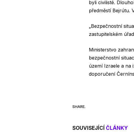
byli civilisté. Dlou
předměstí Bejrútu. 
„Bezpečnostní situa
zastupitelském úřadu
Ministerstvo zahran
bezpečnostní situac
území Izraele a na 
doporučení Černín
SHARE.
SOUVISEJÍCÍ
ČLÁNKY