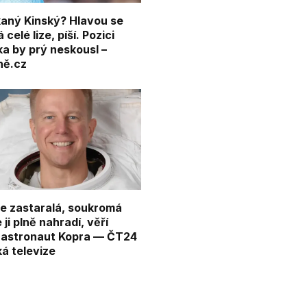
aný Kinský? Hlavou se
celé lize, píší. Pozici
ka by prý neskousl –
ně.cz
je zastaralá, soukromá
 ji plně nahradí, věří
 astronaut Kopra — ČT24
á televize