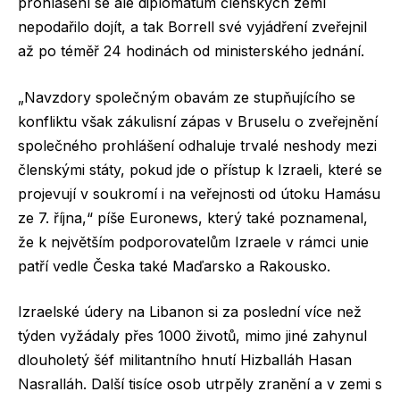
prohlášení se ale diplomatům členských zemí
nepodařilo dojít, a tak Borrell své vyjádření zveřejnil
až po téměř 24 hodinách od ministerského jednání.
„Navzdory společným obavám ze stupňujícího se
konfliktu však zákulisní zápas v Bruselu o zveřejnění
společného prohlášení odhaluje trvalé neshody mezi
členskými státy, pokud jde o přístup k Izraeli, které se
projevují v soukromí i na veřejnosti od útoku Hamásu
ze 7. října,“ píše Euronews, který také poznamenal,
že k největším podporovatelům Izraele v rámci unie
patří vedle Česka také Maďarsko a Rakousko.
Izraelské údery na Libanon si za poslední více než
týden vyžádaly přes 1000 životů, mimo jiné zahynul
dlouholetý šéf militantního hnutí Hizballáh Hasan
Nasralláh. Další tisíce osob utrpěly zranění a v zemi s