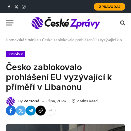
ZPRAVODAJ
Facebook
X
Instagram
(Twitter)
Domovská Stránka
»
Česko zablokovalo prohlášení EU vyzývající k příměří v Libanonu
ZPRÁVY
Česko zablokovalo
prohlášení EU vyzývající k
příměří v Libanonu
By
Personál
1 října, 2024
2 Mins Read