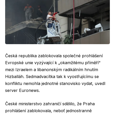
Česká republika zablokovala společné prohlášení
Evropské unie vyzývající k „okamžitému příměří“
mezi Izraelem a libanonským radikálním hnutím
Hizballáh. Sedmadvacítka tak k vyostřujícímu se
konfliktu nemohla jednotné stanovisko vydat, uvedl
server Euronews.
České ministerstvo zahraničí sdělilo, že Praha
prohlášení zablokovala, neboť jednostranně