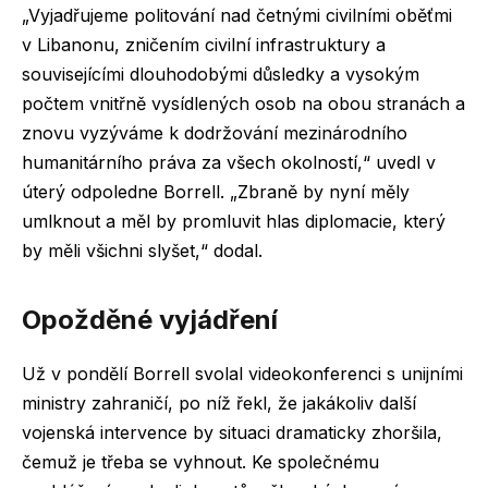
„Vyjadřujeme politování nad četnými civilními oběťmi
v Libanonu, zničením civilní infrastruktury a
souvisejícími dlouhodobými důsledky a vysokým
počtem vnitřně vysídlených osob na obou stranách a
znovu vyzýváme k dodržování mezinárodního
humanitárního práva za všech okolností,“ uvedl v
úterý odpoledne Borrell. „Zbraně by nyní měly
umlknout a měl by promluvit hlas diplomacie, který
by měli všichni slyšet,“ dodal.
Opožděné vyjádření
Už v pondělí Borrell svolal videokonferenci s unijními
ministry zahraničí, po níž řekl, že jakákoliv další
vojenská intervence by situaci dramaticky zhoršila,
čemuž je třeba se vyhnout. Ke společnému