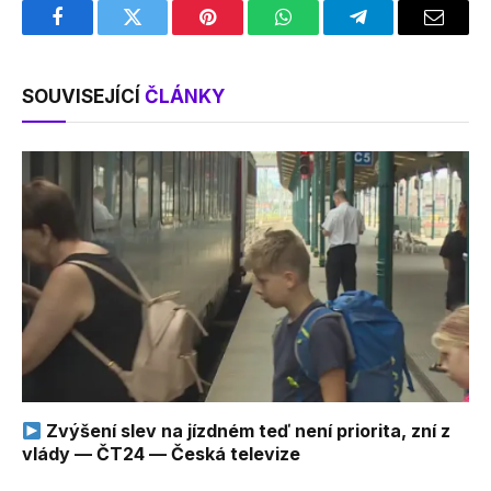
Facebook
Twitter
Pinterest
WhatsApp
Telegram
Email
SOUVISEJÍCÍ
ČLÁNKY
Zvýšení slev na jízdném teď není priorita, zní z
vlády — ČT24 — Česká televize