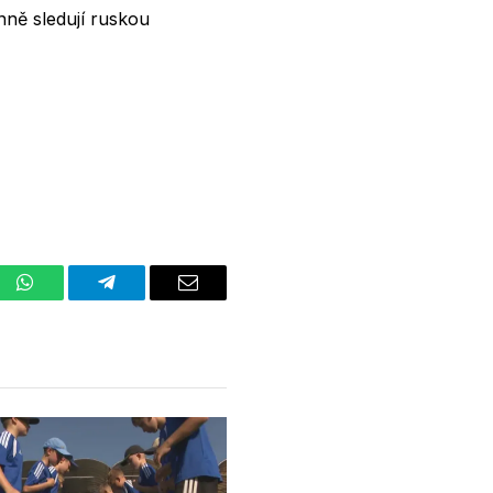
nně sledují ruskou
st
WhatsApp
Telegram
Email