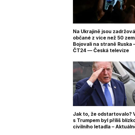
Na Ukrajině jsou zadržová
občané z více než 50 zemí
Bojovali na straně Ruska
ČT24 — Česká televize
Jak to, že odstartovalo? 
s Trumpem byl příliš blízk
civilního letadla – Aktuál