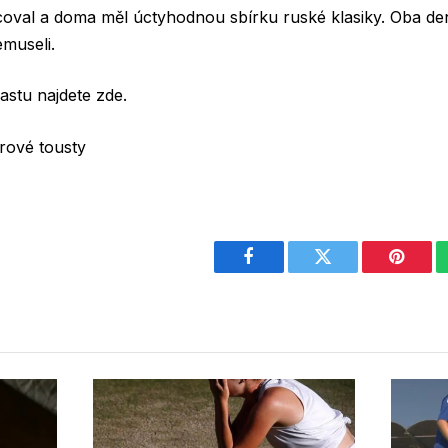
acoval a doma měl úctyhodnou sbírku ruské klasiky. Oba de
emuseli.
astu najdete zde.
rové tousty
Facebook
Twitter
Pintere