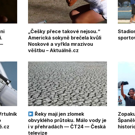
ni
„Češky přece takové nejsou.“
Stadion
.
Americká sokyně brečela kvůli
sporto
 —
Noskové a vyřkla mrazivou
věštbu – Aktuálně.cz
Vrtulník
Řeky mají jen zlomek
Zopaku
o
obvyklého průtoku. Málo vody je
Španělé
ně.cz
i v přehradách — ČT24 — Česká
histori
televize