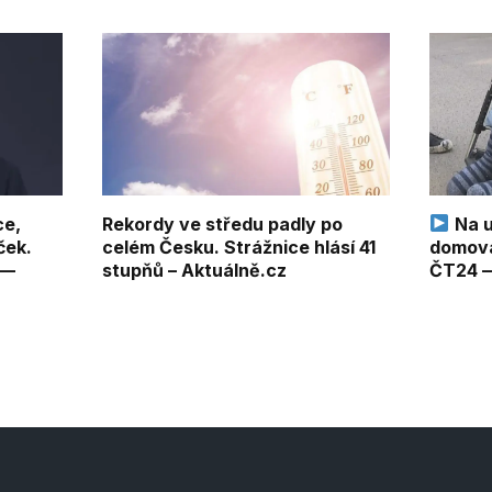
ce,
Rekordy ve středu padly po
Na ul
ček.
celém Česku. Strážnice hlásí 41
domova
 —
stupňů – Aktuálně.cz
ČT24 —