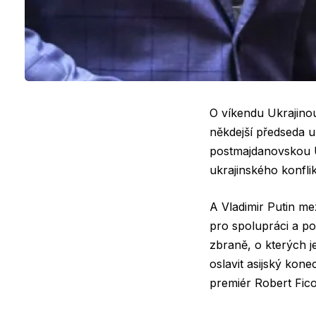
O víkendu Ukrajinou 
někdejší předseda u
postmajdanovskou U
ukrajinského konflik
A Vladimir Putin me
pro spolupráci a pot
zbraně, o kterých je
oslavit asijský kone
premiér Robert Fico