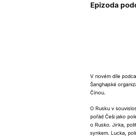
Epizoda podc
V novém díle podcas
Šanghajské organiz
Čínou.
O Rusku v souvislost
pořád Češi jako pol
o Rusko. Jirka, poli
synkem. Lucka, poli