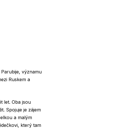
a Parubije, významu
mezi Ruskem a
t let. Oba jsou
t. Spojuje je zájem
nželkou a malým
ědečkovi, který tam