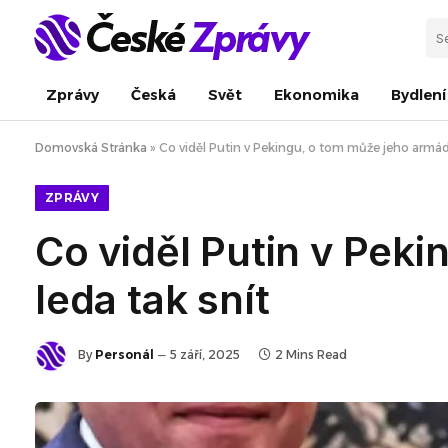
Zprávy
Česká
Svět
Ekonomika
Bydlení
Domovská Stránka
»
Co viděl Putin v Pekingu, o tom může jeho armáda
ZPRÁVY
Co viděl Putin v Pek
leda tak snít
By
Personál
5 září, 2025
2 Mins Read