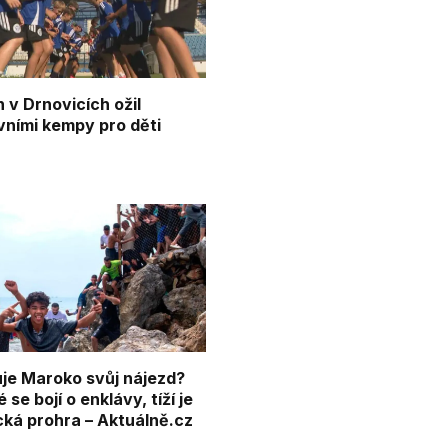
 v Drnovicích ožil
vními kempy pro děti
je Maroko svůj nájezd?
 se bojí o enklávy, tíží je
cká prohra – Aktuálně.cz