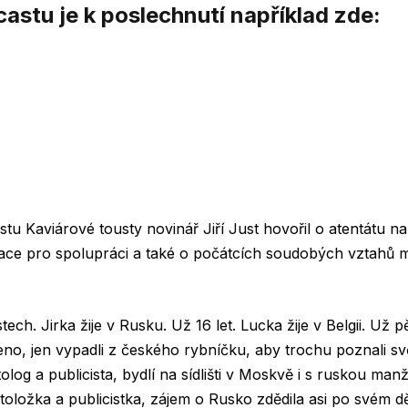
astu je k poslechnutí například zde:
tu Kaviárové tousty novinář Jiří Just hovořil o atentátu n
ace pro spolupráci a také o počátcích soudobých vztahů 
ech. Jirka žije v Rusku. Už 16 let. Lucka žije v Belgii. Už pě
eno, jen vypadli z českého rybníčku, aby trochu poznali svě
tolog a publicista, bydlí na sídlišti v Moskvě i s ruskou ma
toložka a publicistka, zájem o Rusko zdědila asi po svém d