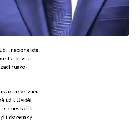
bij, nacionalista,
oužil o novou
ozadí rusko-
hajské organizace
ě užil. Uviděl
í se nestyděli
yl i slovenský