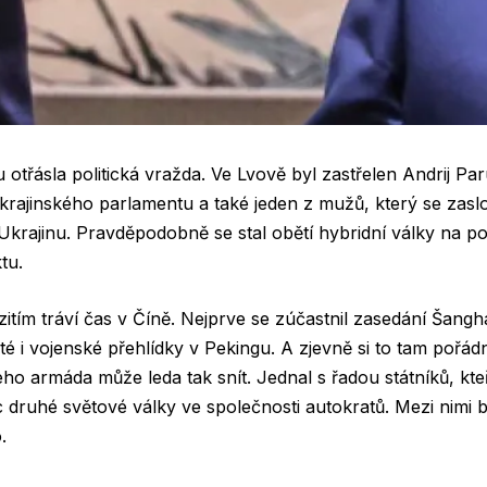
otřásla politická vražda. Ve Lvově byl zastřelen Andrij Paru
krajinského parlamentu a také jeden z mužů, který se zasl
krajinu. Pravděpodobně se stal obětí hybridní války na p
tu.
zitím tráví čas v Číně. Nejprve se zúčastnil zasedání Šang
é i vojenské přehlídky v Pekingu. A zjevně si to tam pořádn
ho armáda může leda tak snít. Jednal s řadou státníků, kteř
c druhé světové války ve společnosti autokratů. Mezi nimi b
.