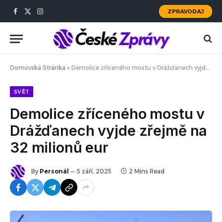
ZPRAVODAJ
Facebook
X
Instagram
(Twitter)
Domovská Stránka
»
Demolice zříceného mostu v Drážďanech vyjde zřejmě na 32 milionů eur
SVĚT
Demolice zříceného mostu v
Drážďanech vyjde zřejmě na
32 milionů eur
By
Personál
5 září, 2025
2 Mins Read