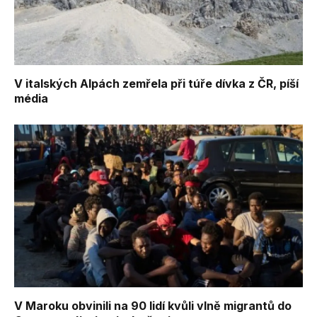
V italských Alpách zemřela při túře dívka z ČR, píší
média
V Maroku obvinili na 90 lidí kvůli vlně migrantů do