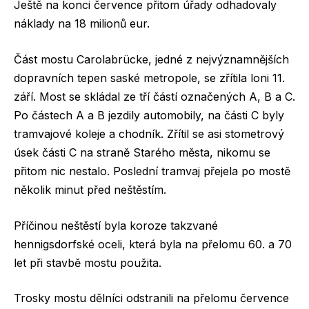
Ještě na konci července přitom úřady odhadovaly
náklady na 18 milionů eur.
Část mostu Carolabrücke, jedné z nejvýznamnějších
dopravních tepen saské metropole, se zřítila loni 11.
září. Most se skládal ze tří částí označených A, B a C.
Po částech A a B jezdily automobily, na části C byly
tramvajové koleje a chodník. Zřítil se asi stometrový
úsek části C na straně Starého města, nikomu se
přitom nic nestalo. Poslední tramvaj přejela po mostě
několik minut před neštěstím.
Příčinou neštěstí byla koroze takzvané
hennigsdorfské oceli, která byla na přelomu 60. a 70
let při stavbě mostu použita.
Trosky mostu dělníci odstranili na přelomu července