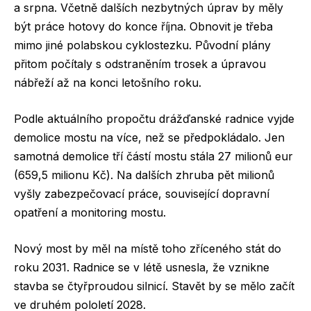
a srpna. Včetně dalších nezbytných úprav by měly
být práce hotovy do konce října. Obnovit je třeba
mimo jiné polabskou cyklostezku. Původní plány
přitom počítaly s odstraněním trosek a úpravou
nábřeží až na konci letošního roku.
Podle aktuálního propočtu drážďanské radnice vyjde
demolice mostu na více, než se předpokládalo. Jen
samotná demolice tří částí mostu stála 27 milionů eur
(659,5 milionu Kč). Na dalších zhruba pět milionů
vyšly zabezpečovací práce, související dopravní
opatření a monitoring mostu.
Nový most by měl na místě toho zříceného stát do
roku 2031. Radnice se v létě usnesla, že vznikne
stavba se čtyřproudou silnicí. Stavět by se mělo začít
ve druhém pololetí 2028.