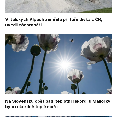
V italských Alpách zemřela při túře dívka z ČR,
uvedli záchranáři
Na Slovensku opět padl teplotní rekord, u Mallorky
bylo rekordně teplé moře