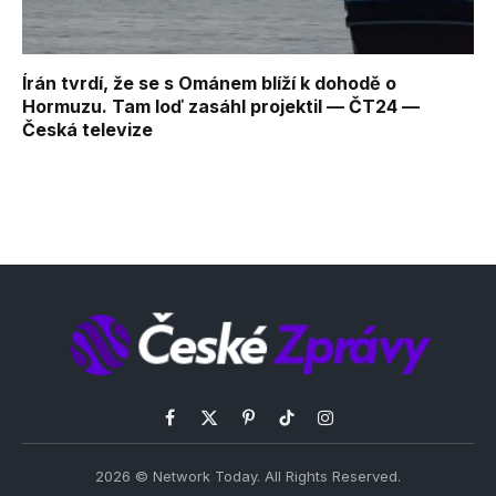
Írán tvrdí, že se s Ománem blíží k dohodě o
Hormuzu. Tam loď zasáhl projektil — ČT24 —
Česká televize
Facebook
X
Pinterest
TikTok
Instagram
(Twitter)
2026 © Network Today. All Rights Reserved.