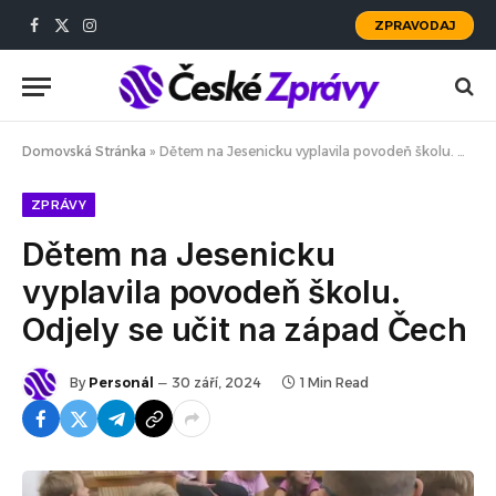
ZPRAVODAJ
Facebook
X
Instagram
(Twitter)
Domovská Stránka
»
Dětem na Jesenicku vyplavila povodeň školu. Odjely se učit na západ Čech
ZPRÁVY
Dětem na Jesenicku
vyplavila povodeň školu.
Odjely se učit na západ Čech
By
Personál
30 září, 2024
1 Min Read