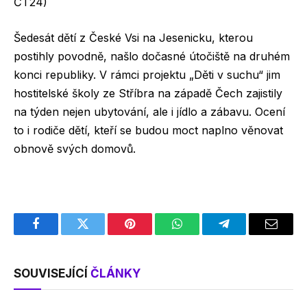
ČT24)
Šedesát dětí z České Vsi na Jesenicku, kterou
postihly povodně, našlo dočasné útočiště na druhém
konci republiky. V rámci projektu „Děti v suchu“ jim
hostitelské školy ze Stříbra na západě Čech zajistily
na týden nejen ubytování, ale i jídlo a zábavu. Ocení
to i rodiče dětí, kteří se budou moct naplno věnovat
obnově svých domovů.
Facebook
Twitter
Pinterest
WhatsApp
Telegram
Email
SOUVISEJÍCÍ
ČLÁNKY