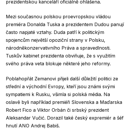
prezidentskou kanceláří oficiálně ohlášena.
Mezi současnou polskou proevropskou vládou
premiéra Donalda Tuska a prezidentem Dudou panují
často napjaté vztahy. Duda patří k politickým
spojencům největší opoziční strany v Polsku,
národněkonzervativního Práva a spravedlnosti.
Tuskův kabinet prezidenta obviňuje, že s využitím
svého práva veta blokuje některé jeho reformy.
Poblahopřát Zemanovi přijeli další důležití politici ze
střední a východní Evropy, kteří jsou známi svými
sympatiemi k Rusku, všimla si polská média. Na
oslavě byli například premiéři Slovenska a Maďarska
Robert Fico a Viktor Orbán či srbský prezident
Aleksandar Vučić. Dorazil také český expremiér a šéf
hnutí ANO Andrej Babiš.