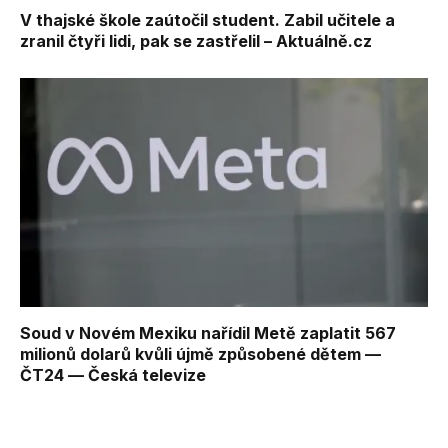
V thajské škole zaútočil student. Zabil učitele a
zranil čtyři lidi, pak se zastřelil – Aktuálně.cz
Soud v Novém Mexiku nařídil Metě zaplatit 567
milionů dolarů kvůli újmě způsobené dětem —
ČT24 — Česká televize