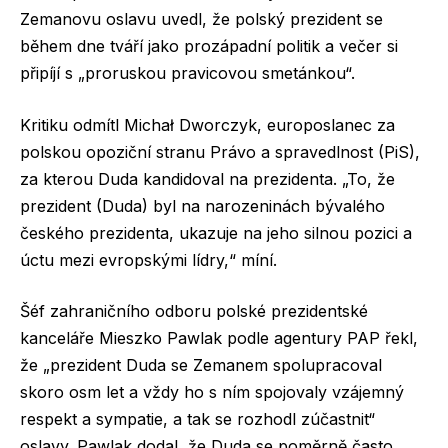
Zemanovu oslavu uvedl, že polský prezident se
během dne tváří jako prozápadní politik a večer si
připíjí s „proruskou pravicovou smetánkou“.
Kritiku odmítl Michał Dworczyk, europoslanec za
polskou opoziční stranu Právo a spravedlnost (PiS),
za kterou Duda kandidoval na prezidenta. „To, že
prezident (Duda) byl na narozeninách bývalého
českého prezidenta, ukazuje na jeho silnou pozici a
úctu mezi evropskými lídry,“ míní.
Šéf zahraničního odboru polské prezidentské
kanceláře Mieszko Pawlak podle agentury PAP řekl,
že „prezident Duda se Zemanem spolupracoval
skoro osm let a vždy ho s ním spojovaly vzájemný
respekt a sympatie, a tak se rozhodl zúčastnit“
oslavy. Pawlak dodal, že Duda se poměrně často