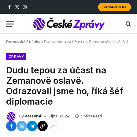
ZPRAVODAJ
Facebook
X
Instagram
(Twitter)
Domovská Stránka
»
Dudu tepou za účast na Zemanově oslavě. Odrazovali jsme ho, říká šéf diplomacie
ZPRÁVY
Dudu tepou za účast na
Zemanově oslavě.
Odrazovali jsme ho, říká šéf
diplomacie
By
Personál
1 října, 2024
3 Mins Read