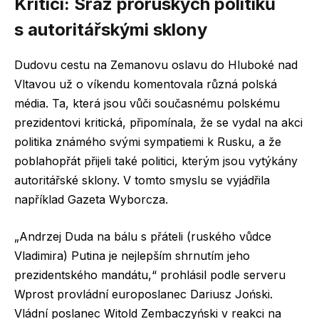
Kritici: Sraz proruských politiků
s autoritářskými sklony
Dudovu cestu na Zemanovu oslavu do Hluboké nad
Vltavou už o víkendu komentovala různá polská
média. Ta, která jsou vůči současnému polskému
prezidentovi kritická, připomínala, že se vydal na akci
politika známého svými sympatiemi k Rusku, a že
poblahopřát přijeli také politici, kterým jsou vytýkány
autoritářské sklony. V tomto smyslu se vyjádřila
například Gazeta Wyborcza.
„Andrzej Duda na bálu s přáteli (ruského vůdce
Vladimira) Putina je nejlepším shrnutím jeho
prezidentského mandátu,“ prohlásil podle serveru
Wprost provládní europoslanec Dariusz Joński.
Vládní poslanec Witold Zembaczyński v reakci na