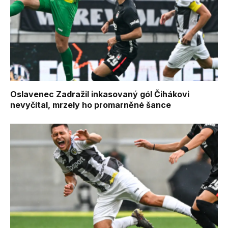
Oslavenec Zadražil inkasovaný gól Čihákovi
nevyčítal, mrzely ho promarněné šance