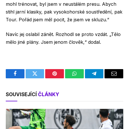
mohl trénovat, byl jsem v neustálém presu. Abych
stihl jarní klasiky, pak vysokohorské soustředění, pak
Tour. Pořád jsem měl pocit, že jsem ve skluzu.“
Navíc jej oslabil zánět. Rozhodl se proto vzdát. „Tělo
mělo jiné plány. Jsem jenom člověk,“ dodal.
Facebook
Twitter
Pinterest
WhatsApp
Telegram
Email
SOUVISEJÍCÍ
ČLÁNKY