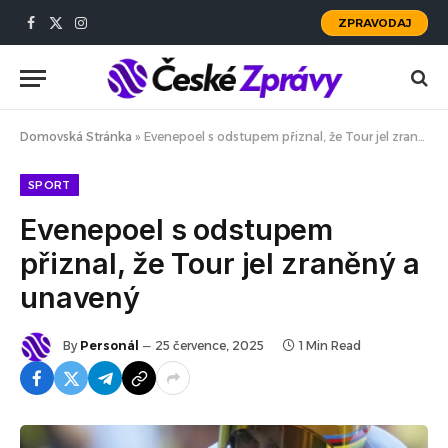
ZPRAVODAJ
Facebook
X
Instagram
(Twitter)
Domovská Stránka
»
Evenepoel s odstupem přiznal, že Tour jel zraněný a unavený
SPORT
Evenepoel s odstupem
přiznal, že Tour jel zraněný a
unavený
By
Personál
25 července, 2025
1 Min Read