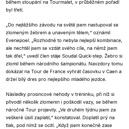
během stoupání na Tourmalet, v průběžném pořadí
byl třetí.
„Do nejtěžšího závodu na světě jsem nastupoval se
zlomeným žebrem a unaveným tělem,“ oznámil
Evenepoel. „Rozhodně to nebyla nejlepší kombinace,
ale nechtěl jsem se vzdát svého cíle, na němž jsem
tak dřel,“ uvedl člen stáje Soudal Quick-step. Žebro si
zlomil během národního šampionátu. Navzdory tomu
dokázal na Tour de France vyhrát časovku v Caen a
držel bílý dres pro nejlepšího mladého jezdce.
Následky prosincové nehody v tréninku, při níž si
přivodil několik zlomenin i poškodil vazy, se během
náročné Tour projevily. „Ve druhém týdnu jsem za
veškeré úsilí zaplatil,“ konstatoval. Doplatil prý na
tlak, pod nímž se ocitl. „Když jsem konečně zase