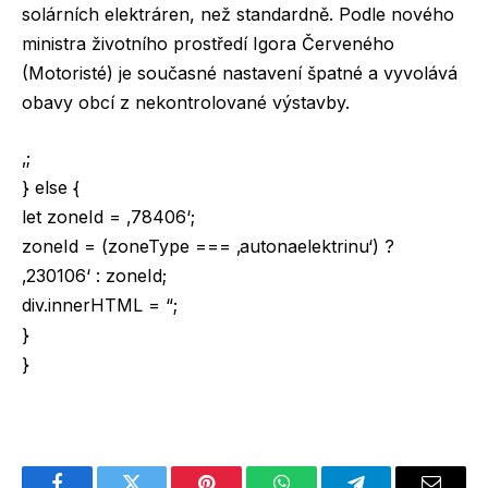
solárních elektráren, než standardně. Podle nového
ministra životního prostředí Igora Červeného
(Motoristé) je současné nastavení špatné a vyvolává
obavy obcí z nekontrolované výstavby.
‚;
} else {
let zoneId = ‚78406‘;
zoneId = (zoneType === ‚autonaelektrinu‘) ?
‚230106‘ : zoneId;
div.innerHTML = “;
}
}