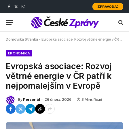
ZPRAVODAJ
Facebook
X
Instagram
(Twitter)
Domovská Stránka
»
Evropská asociace: Rozvoj větrné energie v ČR patří k nejpomalejším v Evropě
EKONOMIKA
Evropská asociace: Rozvoj
větrné energie v ČR patří k
nejpomalejším v Evropě
By
Personál
26 února, 2026
3 Mins Read