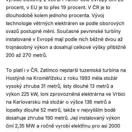
procent, v EU je to přes 19 procent. V ČR je to
dlouhodobě kolem jednoho procenta. Vývoj
technologie větrných elektráren se podle oborových
svazů postupně mění. Současné pevninské turbíny
instalované v Evropě mají podle nich běžně dvou až
trojnásobný výkon a dosahují celkové výšky přibližně
200 až 270 metrů.
To platí i v ČR. Zatímco nejstarší tuzemská turbína na
Hostýně na Kroměřížsku z roku 1993 měla stožár
vysoký zhruba 31 metrů, listy dlouhé 13 metrů a
výkon 225 kW, loni zprovozněná elektrárna ve Vrbici
na Karlovarsku má stožár o výšce 138 metrů a
lopatky dlouhé 52 metrů, takže v nejvyšším bodě
dosahuje zhruba 190 metrů. Její instalovaný výkon
činí 2,35 MW a ročně vyrobí elektřinu pro asi 2000