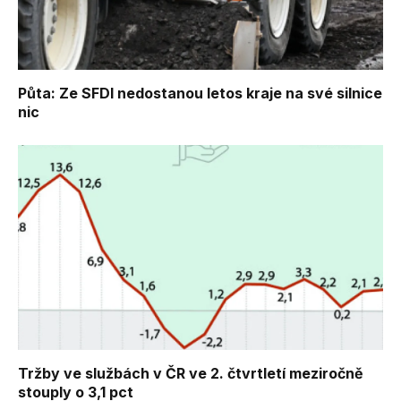
Půta: Ze SFDI nedostanou letos kraje na své silnice
nic
Tržby ve službách v ČR ve 2. čtvrtletí meziročně
stouply o 3,1 pct