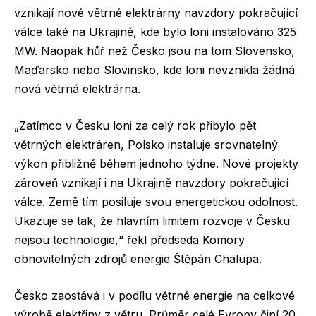
vznikají nové větrné elektrárny navzdory pokračující
válce také na Ukrajině, kde bylo loni instalováno 325
MW. Naopak hůř než Česko jsou na tom Slovensko,
Maďarsko nebo Slovinsko, kde loni nevznikla žádná
nová větrná elektrárna.
„Zatímco v Česku loni za celý rok přibylo pět
větrných elektráren, Polsko instaluje srovnatelný
výkon přibližně během jednoho týdne. Nové projekty
zároveň vznikají i na Ukrajině navzdory pokračující
válce. Země tím posiluje svou energetickou odolnost.
Ukazuje se tak, že hlavním limitem rozvoje v Česku
nejsou technologie,“ řekl předseda Komory
obnovitelných zdrojů energie Štěpán Chalupa.
Česko zaostává i v podílu větrné energie na celkové
výrobě elektřiny z větru. Průměr celé Evropy činí 20