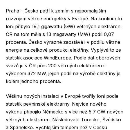
Praha – Česko patří k zemím s nejpomalejším
rozvojem větrné energetiky v Evropě. Na kontinentu
loni přibylo 19,1 gigawattu (GW) větrných elektráren,
ČR na tom měla s 13 megawatty (MW) podíl 0,07
procenta. Česko výrazně zaostává i v podílu větrné
energie na celkové produkci elektřiny. Vyplývá to ze
statistik asociace WindEurope. Podle dat oborových
svazů je v ČR přes 200 větrných elektráren s
výkonem 372 MW, jejich podíl na výrobě elektřiny je
kolem jednoho procenta.
Většinu nových instalací v Evropě tvořily loni podle
statistik pevninské elektrárny. Nejvíce nového
výkonu připojilo Německo s více než 5,7 GW nových
větrných elektráren. Následovalo Turecko, Švédsko
a Španělsko. Rychlejším tempem než v Česku