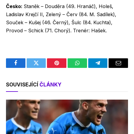
Česko:
Staněk – Douděra (49. Hranáč), Holeš,
Ladislav Krejčí II, Zelený – Červ (84. M. Sadílek),
Souček – Kušej (46. Černý), Šulc (84. Kuchta),
Provod – Schick (71. Chorý). Trenér: Hašek.
Facebook
Twitter
Pinterest
WhatsApp
Telegram
Email
SOUVISEJÍCÍ
ČLÁNKY