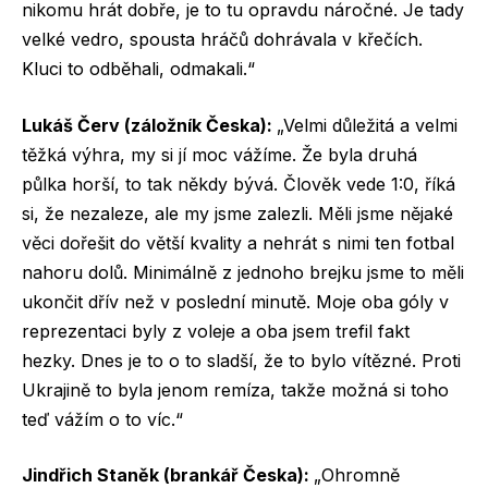
nikomu hrát dobře, je to tu opravdu náročné. Je tady
velké vedro, spousta hráčů dohrávala v křečích.
Kluci to odběhali, odmakali.“
Lukáš Červ (záložník Česka):
„Velmi důležitá a velmi
těžká výhra, my si jí moc vážíme. Že byla druhá
půlka horší, to tak někdy bývá. Člověk vede 1:0, říká
si, že nezaleze, ale my jsme zalezli. Měli jsme nějaké
věci dořešit do větší kvality a nehrát s nimi ten fotbal
nahoru dolů. Minimálně z jednoho brejku jsme to měli
ukončit dřív než v poslední minutě. Moje oba góly v
reprezentaci byly z voleje a oba jsem trefil fakt
hezky. Dnes je to o to sladší, že to bylo vítězné. Proti
Ukrajině to byla jenom remíza, takže možná si toho
teď vážím o to víc.“
Jindřich Staněk (brankář Česka):
„Ohromně