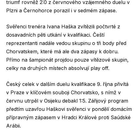
triumf rovněž 2:0 z červnového vzájemného duelu v
Plzni a Černohorce porazil i v sedmém zápase.
Svěřenci trenéra Ivana Haška zvítězili počtvrté z
dosavadních pěti utkání v kvalifikaci. Čeští
reprezentanti nadále vedou skupinu o tři body před
Chorvatskem, které má ale dva zápasy k dobru.
Přímo na šampionát projdou pouze vítězové skupin,
celky na druhých místech absolvují play off.
Český celek v dalším duelu kvalifikace 9. října přivítá
v Praze v klíčovém souboji Chorvatsko, s nímž v
červnu utrpěl v Osijeku debakl 1:5. Zářijový program
předtím uzavřou Haškovi svěřenci v pondělí domácím
přípravným zápasem v Hradci Králové proti Saúdské
Arábii.