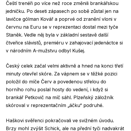
Čeští trenéři po více než roce změnili brankářskou
jedničku. Po deseti zápasech po sobě zůstal jen na
lavičce gólman Kovář a poprvé od zranění vloni v
červnu na Euru se v reprezentaci dostal mezi tyče
Staněk. Vedle něj byla v základní sestavě další
čtveřice slávistů, premiéru v zahajovací jedenáctce si
v národním A-mužstvu odbyl Kušej.
Český celek začal velmi aktivně a hned na konci třetí
minuty otevřel skóre. Za vápnem se v těžké pozici
položil do míče Červ a povedenou střelou do
horního rohu poslal hosty do vedení, i když si
brankář Petkovič na míč sáhl. Plzeňský záložník
skóroval v reprezentačním „áčku“ podruhé.
Haškovi svěřenci pokračovali ve svižném úvodu.
Brzy mohl zvýšit Schick, ale na přední tyči nadvakrát