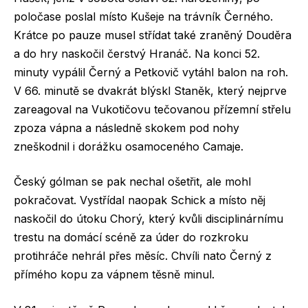
poločase poslal místo Kušeje na trávník Černého.
Krátce po pauze musel střídat také zraněný Douděra
a do hry naskočil čerstvý Hranáč. Na konci 52.
minuty vypálil Černý a Petkovič vytáhl balon na roh.
V 66. minutě se dvakrát blýskl Staněk, který nejprve
zareagoval na Vukotičovu tečovanou přízemní střelu
zpoza vápna a následně skokem pod nohy
zneškodnil i dorážku osamoceného Camaje.
Český gólman se pak nechal ošetřit, ale mohl
pokračovat. Vystřídal naopak Schick a místo něj
naskočil do útoku Chorý, který kvůli disciplinárnímu
trestu na domácí scéně za úder do rozkroku
protihráče nehrál přes měsíc. Chvíli nato Černý z
přímého kopu za vápnem těsně minul.