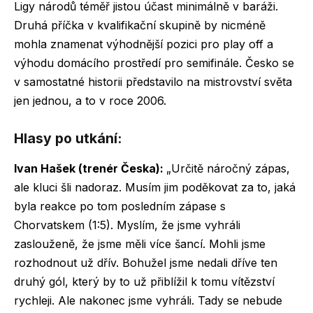
Ligy národů téměř jistou účast minimálně v baráži.
Druhá příčka v kvalifikační skupině by nicméně
mohla znamenat výhodnější pozici pro play off a
výhodu domácího prostředí pro semifinále. Česko se
v samostatné historii představilo na mistrovství světa
jen jednou, a to v roce 2006.
Hlasy po utkání:
Ivan Hašek (trenér Česka):
„Určitě náročný zápas,
ale kluci šli nadoraz. Musím jim poděkovat za to, jaká
byla reakce po tom posledním zápase s
Chorvatskem (1:5). Myslím, že jsme vyhráli
zaslouženě, že jsme měli více šancí. Mohli jsme
rozhodnout už dřív. Bohužel jsme nedali dříve ten
druhý gól, který by to už přiblížil k tomu vítězství
rychleji. Ale nakonec jsme vyhráli. Tady se nebude