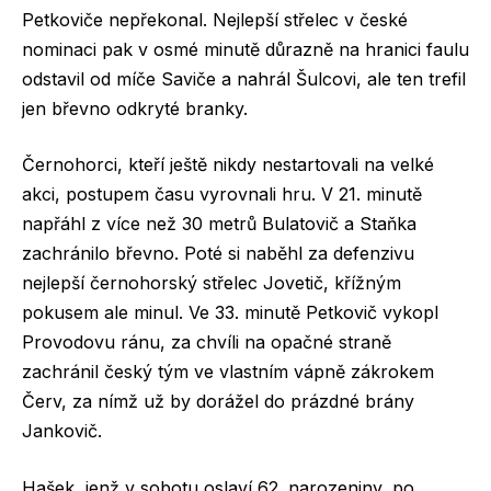
Petkoviče nepřekonal. Nejlepší střelec v české
nominaci pak v osmé minutě důrazně na hranici faulu
odstavil od míče Saviče a nahrál Šulcovi, ale ten trefil
jen břevno odkryté branky.
Černohorci, kteří ještě nikdy nestartovali na velké
akci, postupem času vyrovnali hru. V 21. minutě
napřáhl z více než 30 metrů Bulatovič a Staňka
zachránilo břevno. Poté si naběhl za defenzivu
nejlepší černohorský střelec Jovetič, křížným
pokusem ale minul. Ve 33. minutě Petkovič vykopl
Provodovu ránu, za chvíli na opačné straně
zachránil český tým ve vlastním vápně zákrokem
Červ, za nímž už by dorážel do prázdné brány
Jankovič.
Hašek, jenž v sobotu oslaví 62. narozeniny, po