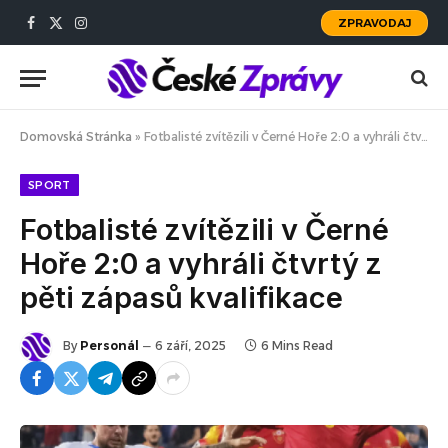
ZPRAVODAJ
Facebook
X
Instagram
(Twitter)
Domovská Stránka
»
Fotbalisté zvítězili v Černé Hoře 2:0 a vyhráli čtvrtý z pěti zápasů kvalifikace
SPORT
Fotbalisté zvítězili v Černé
Hoře 2:0 a vyhráli čtvrtý z
pěti zápasů kvalifikace
By
Personál
6 září, 2025
6 Mins Read