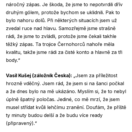
náročný zápas. Je škoda, že jsme to nepotvrdili dřív
druhým gólem, protože bychom se uklidnili. Pak to
bylo nahoru dolů. Při některých situacích jsem už
zvedal ruce nad hlavu. Samozřejmě jsme strašně
rádi, že jsme to zvládli, protože jsme čekali takhle
těžký zápas. Ta trojice Černohorců nahoře měla
kvalitu, takže jsme rádi za čisté konto a hlavně za tři
body.“
Vasil Kušej (záložník Česka):
„Jsem za příležitost
hrozně vděčný. Jsem rád, že jsem si na šanci počkal
a že dnes bylo na mě ukázáno. Myslím si, že to nebyl
úplně špatný poločas. Jediné, co mě mrzí, že jsem
musel střídat kvůli lehčímu zranění. Doufám, že příště
ty minuty budou delší a že budu více ready
(připravený).“