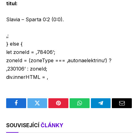
titul:
Slavia – Sparta 0:2 (0:0).
‚;
} else {
let zoneId = ‚78406‘;
zoneId = (zoneType === ‚autonaelektrinu‘) ?
‚230106‘ : zoneId;
div.innerHTML = ‚
Facebook
Twitter
Pinterest
WhatsApp
Telegram
Email
SOUVISEJÍCÍ
ČLÁNKY