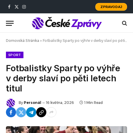
ZPRAVODAJ
Facebook
X
Instagram
(Twitter)
Domovská Stránka
»
Fotbalistky Sparty po výhře v derby slaví po pěti letech titul
SPORT
Fotbalistky Sparty po výhře
v derby slaví po pěti letech
titul
By
Personál
16 května, 2026
1 Min Read