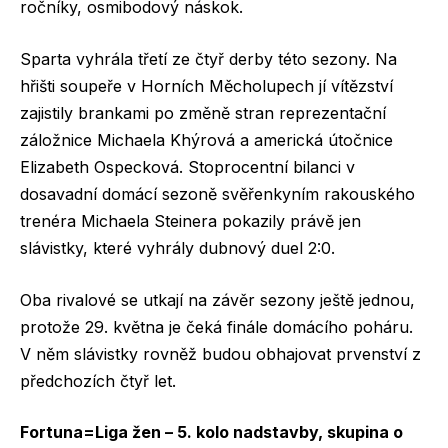
ročníky, osmibodový náskok.
Sparta vyhrála třetí ze čtyř derby této sezony. Na
hřišti soupeře v Horních Měcholupech jí vítězství
zajistily brankami po změně stran reprezentační
záložnice Michaela Khýrová a americká útočnice
Elizabeth Ospecková. Stoprocentní bilanci v
dosavadní domácí sezoně svěřenkyním rakouského
trenéra Michaela Steinera pokazily právě jen
slávistky, které vyhrály dubnový duel 2:0.
Oba rivalové se utkají na závěr sezony ještě jednou,
protože 29. května je čeká finále domácího poháru.
V něm slávistky rovněž budou obhajovat prvenství z
předchozích čtyř let.
Fortuna=Liga žen – 5. kolo nadstavby, skupina o