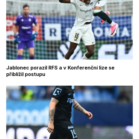
Jablonec porazil RFS a v Konferenční lize se
přiblížil postupu