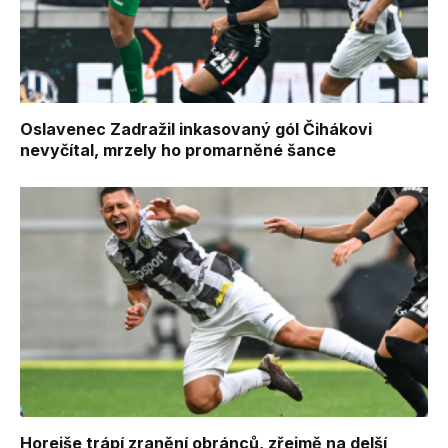
Oslavenec Zadražil inkasovaný gól Čihákovi
nevyčítal, mrzely ho promarněné šance
Horejše trápí zranění obránců, zřejmě na delší