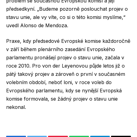
problém se současnou Evropskou komisí a její
předsedkyní. „Budeme pozorně poslouchat projev o
stavu unie, ale vy víte, co si o této komisi myslíme,“
uvedl Alonso de Mendoza.
Praxe, kdy předsedové Evropské komise každoročně
v září během plenárního zasedání Evropského
parlamentu pronášejí projev o stavu unie, začala v
roce 2010. Pro von der Leyenovou půjde letos již o
pátý takový projev a zároveň o první v současném
volebním období, neboť loni, v roce voleb do
Evropského parlamentu, kdy se nynější Evropská
komise formovala, se žádný projev o stavu unie
nekonal.