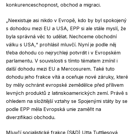
konkurenceschopnost, obchod a migraci.
„Neexistuje asi nikdo v Evropě, kdo by byl spokojený
s dohodou mezi EU a USA, EPP si ale stále myslí, že
byla správná věc to udělat. Nechceme obchodní
válku s USA,“ prohlásil mluvčí. Nyní je podle něj
třeba dohodu co nejrychleji potvrdit i v Evropském
parlamentu. V souvislosti s tímto tématem zmínil i
další dohodu mezi EU a Mercosurem. Také tuto
dohodu jeho frakce vítá a oceňuje nové záruky, které
by měly ochránit evropské zemědělce před přílivem
levných produktů z latinskoamerických zemí. Právě s
ohledem na složitější vztahy se Spojenými státy by se
podle EPP měla Evropská unie zaměřit na
diverzifikaci obchodu.
Mluvčí socialistické frakce (S&D) Utta Tuttliesová