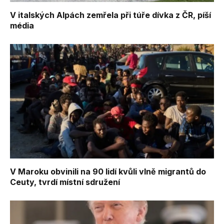
V italských Alpách zemřela při túře dívka z ČR, píší
média
V Maroku obvinili na 90 lidí kvůli vlně migrantů do
Ceuty, tvrdí místní sdružení