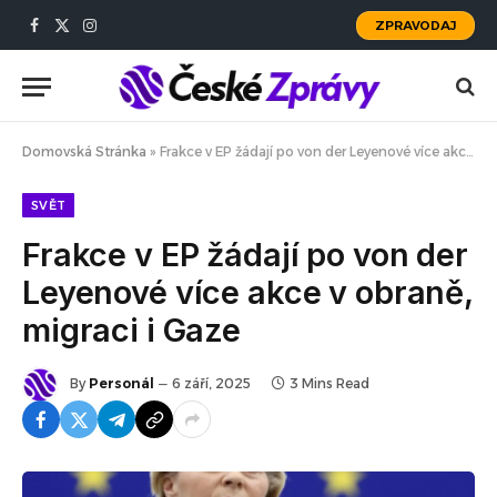
ZPRAVODAJ
Facebook
X
Instagram
(Twitter)
Domovská Stránka
»
Frakce v EP žádají po von der Leyenové více akce v obraně, migraci i Gaze
SVĚT
Frakce v EP žádají po von der
Leyenové více akce v obraně,
migraci i Gaze
By
Personál
6 září, 2025
3 Mins Read