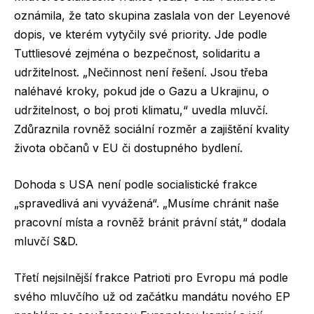
oznámila, že tato skupina zaslala von der Leyenové
dopis, ve kterém vytyčily své priority. Jde podle
Tuttliesové zejména o bezpečnost, solidaritu a
udržitelnost. „Nečinnost není řešení. Jsou třeba
naléhavé kroky, pokud jde o Gazu a Ukrajinu, o
udržitelnost, o boj proti klimatu,“ uvedla mluvčí.
Zdůraznila rovněž sociální rozměr a zajištění kvality
života občanů v EU či dostupného bydlení.
Dohoda s USA není podle socialistické frakce
„spravedlivá ani vyvážená“. „Musíme chránit naše
pracovní místa a rovněž bránit právní stát,“ dodala
mluvčí S&D.
Třetí nejsilnější frakce Patrioti pro Evropu má podle
svého mluvčího už od začátku mandátu nového EP