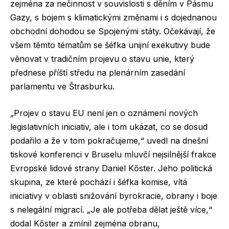
zejména za nečinnost v souvislosti s děním v Pásmu
Gazy, s bojem s klimatickými změnami i s dojednanou
obchodní dohodou se Spojenými státy. Očekávají, že
všem těmto tématům se šéfka unijní exekutivy bude
věnovat v tradičním projevu o stavu unie, který
přednese příští středu na plenárním zasedání
parlamentu ve Štrasburku.
„Projev o stavu EU není jen o oznámení nových
legislativních iniciativ, ale i tom ukázat, co se dosud
podařilo a že v tom pokračujeme,“ uvedl na dnešní
tiskové konferenci v Bruselu mluvčí nejsilnější frakce
Evropské lidové strany Daniel Kőster. Jeho politická
skupina, ze které pochází i šéfka komise, vítá
iniciativy v oblasti snižování byrokracie, obrany i boje
s nelegální migrací. „Je ale potřeba dělat ještě více,“
dodal Kőster a zmínil zejména obranu,