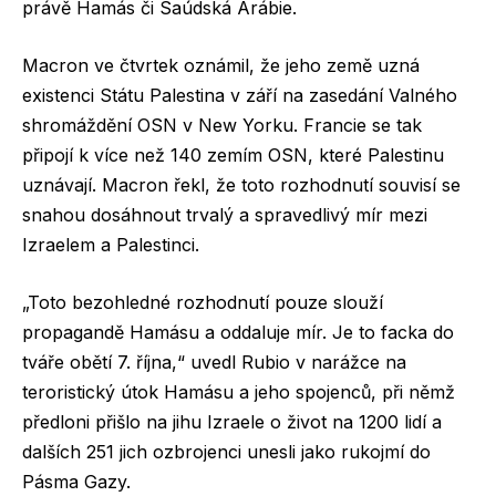
právě Hamás či Saúdská Arábie.
Macron ve čtvrtek oznámil, že jeho země uzná
existenci Státu Palestina v září na zasedání Valného
shromáždění OSN v New Yorku. Francie se tak
připojí k více než 140 zemím OSN, které Palestinu
uznávají. Macron řekl, že toto rozhodnutí souvisí se
snahou dosáhnout trvalý a spravedlivý mír mezi
Izraelem a Palestinci.
„Toto bezohledné rozhodnutí pouze slouží
propagandě Hamásu a oddaluje mír. Je to facka do
tváře obětí 7. října,“ uvedl Rubio v narážce na
teroristický útok Hamásu a jeho spojenců, při němž
předloni přišlo na jihu Izraele o život na 1200 lidí a
dalších 251 jich ozbrojenci unesli jako rukojmí do
Pásma Gazy.