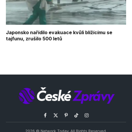
Japonsko nařídilo evakuace kvůli blížícímu se
tajfunu, zrušilo 500 letů
Facebook
X
Pinterest
TikTok
Instagram
(Twitter)
2026 © Network Today. All Rights Reserved.