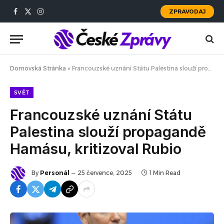
ZPRAVODAJ
Facebook
X
Instagram
(Twitter)
Domovská Stránka
»
Francouzské uznání Státu Palestina slouží propagandě Hamásu, kritizoval Rubio
SVĚT
Francouzské uznání Státu
Palestina slouží propagandě
Hamásu, kritizoval Rubio
By
Personál
25 července, 2025
1 Min Read