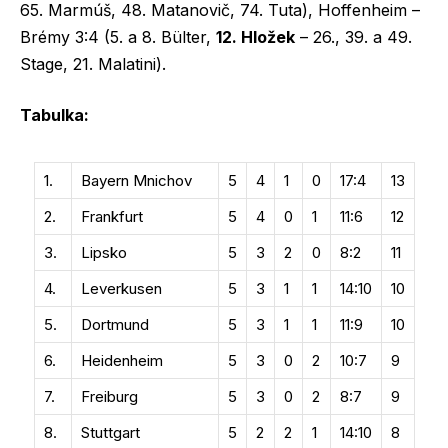
65. Marmúš, 48. Matanovič, 74. Tuta), Hoffenheim –
Brémy 3:4 (5. a 8. Bülter,
12. Hložek
– 26., 39. a 49.
Stage, 21. Malatini).
Tabulka:
1.
Bayern Mnichov
5
4
1
0
17:4
13
2.
Frankfurt
5
4
0
1
11:6
12
3.
Lipsko
5
3
2
0
8:2
11
4.
Leverkusen
5
3
1
1
14:10
10
5.
Dortmund
5
3
1
1
11:9
10
6.
Heidenheim
5
3
0
2
10:7
9
7.
Freiburg
5
3
0
2
8:7
9
8.
Stuttgart
5
2
2
1
14:10
8