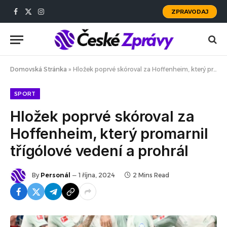
ZPRAVODAJ
Facebook
X
Instagram
(Twitter)
Domovská Stránka
»
Hložek poprvé skóroval za Hoffenheim, který promarnil třígólové vedení a prohrál
SPORT
Hložek poprvé skóroval za
Hoffenheim, který promarnil
třígólové vedení a prohrál
By
Personál
1 října, 2024
2 Mins Read