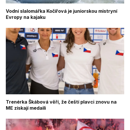
Vodní slalomářka Kočířová je juniorskou mistryní
Evropy na kajaku
Trenérka Škábová věří, že čeští plavci znovu na
ME získají medaili