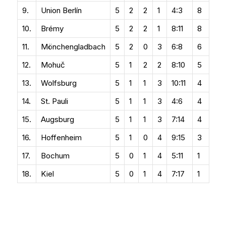
9.
Union Berlín
5
2
2
1
4:3
8
10.
Brémy
5
2
2
1
8:11
8
11.
Mönchengladbach
5
2
0
3
6:8
6
12.
Mohuč
5
1
2
2
8:10
5
13.
Wolfsburg
5
1
1
3
10:11
4
14.
St. Pauli
5
1
1
3
4:6
4
15.
Augsburg
5
1
1
3
7:14
4
16.
Hoffenheim
5
1
0
4
9:15
3
17.
Bochum
5
0
1
4
5:11
1
18.
Kiel
5
0
1
4
7:17
1