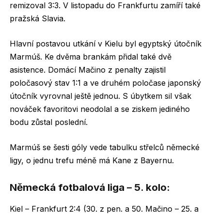
remizoval 3:3. V listopadu do Frankfurtu zamíří také
pražská Slavia.
Hlavní postavou utkání v Kielu byl egyptský útočník
Marmúš. Ke dvěma brankám přidal také dvě
asistence. Domácí Mačino z penalty zajistil
poločasový stav 1:1 a ve druhém poločase japonský
útočník vyrovnal ještě jednou. S úbytkem sil však
nováček favoritovi neodolal a se ziskem jediného
bodu zůstal poslední.
Marmúš se šesti góly vede tabulku střelců německé
ligy, o jednu trefu méně má Kane z Bayernu.
Německá fotbalová liga – 5. kolo:
Kiel – Frankfurt 2:4 (30. z pen. a 50. Mačino – 25. a