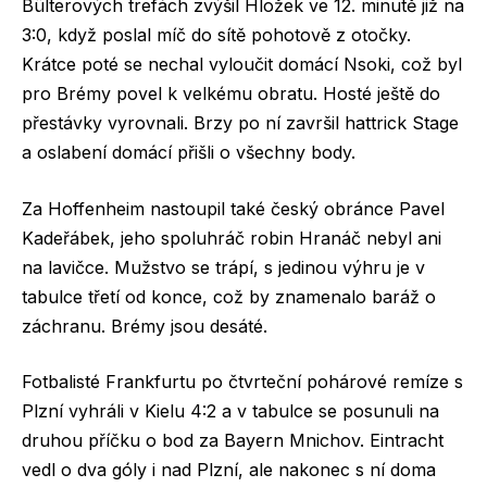
Bülterových trefách zvýšil Hložek ve 12. minutě již na
3:0, když poslal míč do sítě pohotově z otočky.
Krátce poté se nechal vyloučit domácí Nsoki, což byl
pro Brémy povel k velkému obratu. Hosté ještě do
přestávky vyrovnali. Brzy po ní završil hattrick Stage
a oslabení domácí přišli o všechny body.
Za Hoffenheim nastoupil také český obránce Pavel
Kadeřábek, jeho spoluhráč robin Hranáč nebyl ani
na lavičce. Mužstvo se trápí, s jedinou výhru je v
tabulce třetí od konce, což by znamenalo baráž o
záchranu. Brémy jsou desáté.
Fotbalisté Frankfurtu po čtvrteční pohárové remíze s
Plzní vyhráli v Kielu 4:2 a v tabulce se posunuli na
druhou příčku o bod za Bayern Mnichov. Eintracht
vedl o dva góly i nad Plzní, ale nakonec s ní doma