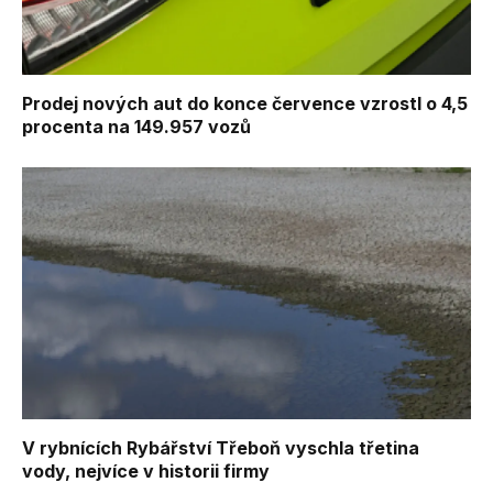
Prodej nových aut do konce července vzrostl o 4,5
procenta na 149.957 vozů
V rybnících Rybářství Třeboň vyschla třetina
vody, nejvíce v historii firmy