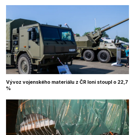
Vývoz vojenského materiálu z ČR loni stoupl o 22,7
%