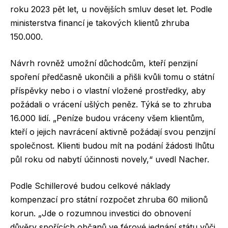
roku 2023 pět let, u novějších smluv deset let. Podle
ministerstva financí je takových klientů zhruba
150.000.
Návrh rovněž umožní důchodcům, kteří penzijní
spoření předčasně ukončili a přišli kvůli tomu o státní
příspěvky nebo i o vlastní vložené prostředky, aby
požádali o vrácení ušlých peněz. Týká se to zhruba
16.000 lidí. „Peníze budou vráceny všem klientům,
kteří o jejich navrácení aktivně požádají svou penzijní
společnost. Klienti budou mít na podání žádosti lhůtu
půl roku od nabytí účinnosti novely,“ uvedl Nacher.
Podle Schillerové budou celkové náklady
kompenzací pro státní rozpočet zhruba 60 milionů
korun. „Jde o rozumnou investici do obnovení
důvěry spořících občanů ve férové jednání státu vůči