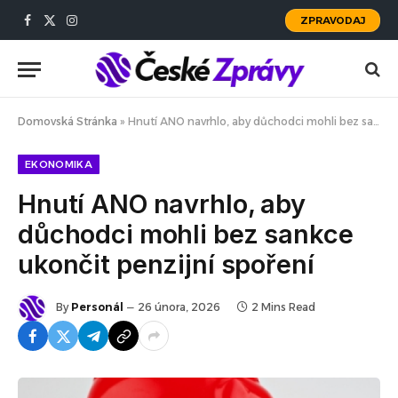
ZPRAVODAJ
Facebook
X
Instagram
(Twitter)
Domovská Stránka
»
Hnutí ANO navrhlo, aby důchodci mohli bez sankce ukončit penzijní spoření
EKONOMIKA
Hnutí ANO navrhlo, aby
důchodci mohli bez sankce
ukončit penzijní spoření
By
Personál
26 února, 2026
2 Mins Read