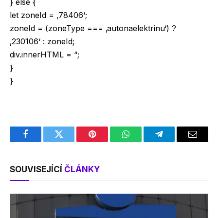
} else {
let zoneId = ‚78406‘;
zoneId = (zoneType === ‚autonaelektrinu‘) ?
‚230106‘ : zoneId;
div.innerHTML = “;
}
}
Facebook
Twitter
Pinterest
WhatsApp
Telegram
Email
SOUVISEJÍCÍ
ČLÁNKY