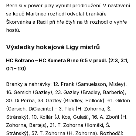
Bern si v power play vynutil prodloužení. V nastavení
se kouč Martinec rozhodl odvolat brankáře
Škorvánka a Radil při hře čtyři na tři rozhodl o výhře
hostů.
Výsledky hokejové Ligy mistrů
HC Bolzano – HC Kometa Brno 6:5 v prodl. (2:3, 3:1,
0:1 – 1:0)
Branky a nahrávky: 12. Frank (Samuelsson, Misley),
16. Gersich (Gazley), 23. Gazley (Bradley, Barberio),
30. Di Perna, 33. Gazley (Bradley, Pollock), 61. Gildon
(Gersich, DiGiacinto) – 3. Flek (H. Zohorna, Š.
Stránský), 10. Kollár (J. Kos, Gulaši), 16. A. Zbořil (H.
Zohorna, Bartejs), 31. T. Zohorna (Ilomäki, Š.
Stránský), 57. T. Zohorna (H. Zohorna). Rozhodčí: