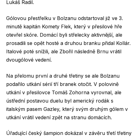
Lukáš Radil.
Gólovou přestřelku v Bolzanu odstartoval již ve 3.
minutě kapitán Komety Flek, který v přesilové hře
otevřel skóre. Domácí byli střelecky aktivnější, ale
prosadili se opět hosté a druhou branku přidal Kollár.
Italové poté snížili, ale Zbořil následně Brnu vrátil
dvougólové vedení.
Na přelomu první a druhé třetiny se ale Bolzanu
podařilo utkání sérií tří branek otočit. V polovině
utkání v přesilovce Tomáš Zohorna vyrovnal, ale
ústřední postavou duelu byl americký rodák s
italským pasem Gazley, který svým druhým gólem v
utkání vrátil vedení zpět na stranu domácích.
Úřadující český šampion dokázal v závěru třetí třetiny