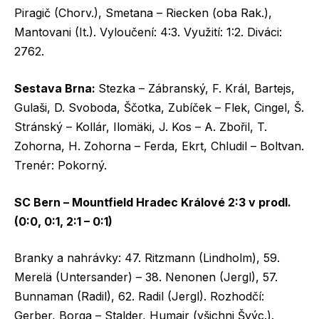
Piragič (Chorv.), Smetana – Riecken (oba Rak.),
Mantovani (It.). Vyloučení: 4:3. Využití: 1:2. Diváci:
2762.
Sestava Brna:
Stezka – Zábranský, F. Král, Bartejs,
Gulaši, D. Svoboda, Ščotka, Zubíček – Flek, Cingel, Š.
Stránský – Kollár, Ilomäki, J. Kos – A. Zbořil, T.
Zohorna, H. Zohorna – Ferda, Ekrt, Chludil – Boltvan.
Trenér: Pokorný.
SC Bern – Mountfield Hradec Králové 2:3 v prodl.
(0:0, 0:1, 2:1 – 0:1)
Branky a nahrávky: 47. Ritzmann (Lindholm), 59.
Merelä (Untersander) – 38. Nenonen (Jergl), 57.
Bunnaman (Radil), 62. Radil (Jergl). Rozhodčí:
Gerber, Borga – Stalder, Humair (všichni Švýc.).