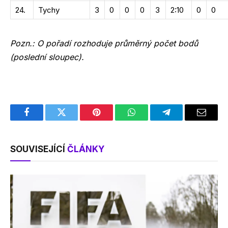
24.
Tychy
3
0
0
0
3
2:10
0
0
Pozn.: O pořadí rozhoduje průměrný počet bodů
(poslední sloupec).
Facebook
Twitter
Pinterest
WhatsApp
Telegram
Email
SOUVISEJÍCÍ
ČLÁNKY