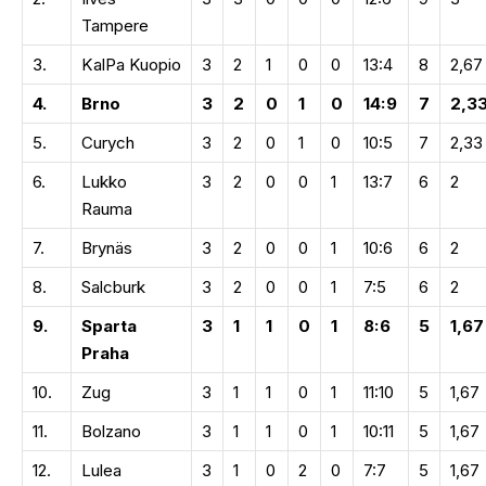
Tampere
3.
KalPa Kuopio
3
2
1
0
0
13:4
8
2,67
4.
Brno
3
2
0
1
0
14:9
7
2,3
5.
Curych
3
2
0
1
0
10:5
7
2,33
6.
Lukko
3
2
0
0
1
13:7
6
2
Rauma
7.
Brynäs
3
2
0
0
1
10:6
6
2
8.
Salcburk
3
2
0
0
1
7:5
6
2
9.
Sparta
3
1
1
0
1
8:6
5
1,67
Praha
10.
Zug
3
1
1
0
1
11:10
5
1,67
11.
Bolzano
3
1
1
0
1
10:11
5
1,67
12.
Lulea
3
1
0
2
0
7:7
5
1,67