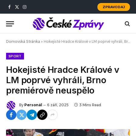
ZPRAVODAJ
Facebook
X
Instagram
(Twitter)
Domovská Stránka
»
Hokejisté Hradce Králové v LM poprvé vyhráli, Brno premiérově neuspělo
SPORT
Hokejisté Hradce Králové v
LM poprvé vyhráli, Brno
premiérově neuspělo
By
Personál
6 září, 2025
3 Mins Read