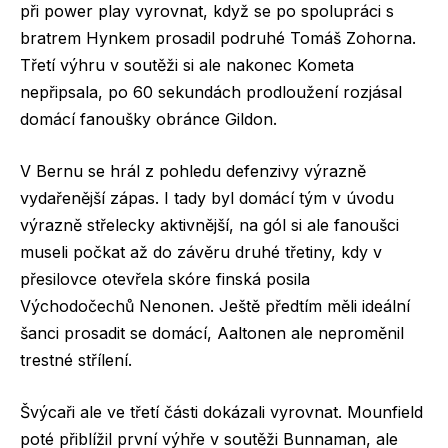
při power play vyrovnat, když se po spolupráci s
bratrem Hynkem prosadil podruhé Tomáš Zohorna.
Třetí výhru v soutěži si ale nakonec Kometa
nepřipsala, po 60 sekundách prodloužení rozjásal
domácí fanoušky obránce Gildon.
V Bernu se hrál z pohledu defenzivy výrazně
vydařenější zápas. I tady byl domácí tým v úvodu
výrazně střelecky aktivnější, na gól si ale fanoušci
museli počkat až do závěru druhé třetiny, kdy v
přesilovce otevřela skóre finská posila
Východočechů Nenonen. Ještě předtím měli ideální
šanci prosadit se domácí, Aaltonen ale neproměnil
trestné střílení.
Švýcaři ale ve třetí části dokázali vyrovnat. Mounfield
poté přiblížil první výhře v soutěži Bunnaman, ale