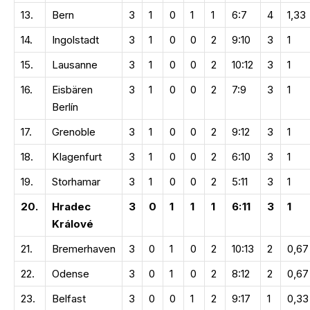
13.
Bern
3
1
0
1
1
6:7
4
1,33
14.
Ingolstadt
3
1
0
0
2
9:10
3
1
15.
Lausanne
3
1
0
0
2
10:12
3
1
16.
Eisbären
3
1
0
0
2
7:9
3
1
Berlín
17.
Grenoble
3
1
0
0
2
9:12
3
1
18.
Klagenfurt
3
1
0
0
2
6:10
3
1
19.
Storhamar
3
1
0
0
2
5:11
3
1
20.
Hradec
3
0
1
1
1
6:11
3
1
Králové
21.
Bremerhaven
3
0
1
0
2
10:13
2
0,67
22.
Odense
3
0
1
0
2
8:12
2
0,67
23.
Belfast
3
0
0
1
2
9:17
1
0,33