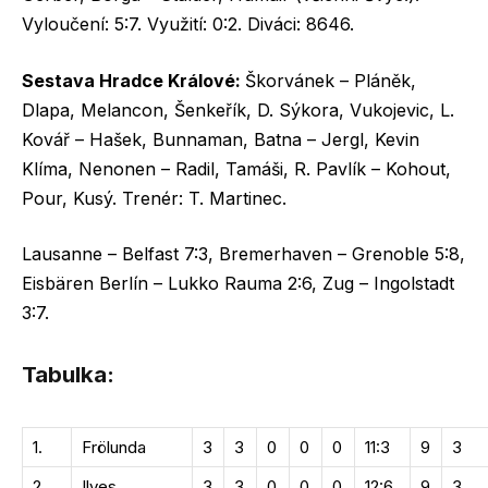
Vyloučení: 5:7. Využití: 0:2. Diváci: 8646.
Sestava Hradce Králové:
Škorvánek – Pláněk,
Dlapa, Melancon, Šenkeřík, D. Sýkora, Vukojevic, L.
Kovář – Hašek, Bunnaman, Batna – Jergl, Kevin
Klíma, Nenonen – Radil, Tamáši, R. Pavlík – Kohout,
Pour, Kusý. Trenér: T. Martinec.
Lausanne – Belfast 7:3, Bremerhaven – Grenoble 5:8,
Eisbären Berlín – Lukko Rauma 2:6, Zug – Ingolstadt
3:7.
Tabulka:
1.
Frölunda
3
3
0
0
0
11:3
9
3
2.
Ilves
3
3
0
0
0
12:6
9
3