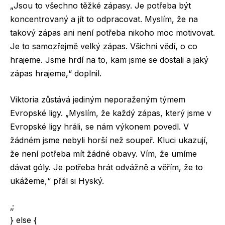
„Jsou to všechno těžké zápasy. Je potřeba být
koncentrovaný a jít to odpracovat. Myslím, že na
takový zápas ani není potřeba nikoho moc motivovat.
Je to samozřejmě velký zápas. Všichni vědí, o co
hrajeme. Jsme hrdí na to, kam jsme se dostali a jaký
zápas hrajeme,“ doplnil.
Viktoria zůstává jediným neporaženým týmem
Evropské ligy. „Myslím, že každý zápas, který jsme v
Evropské ligy hráli, se nám výkonem povedl. V
žádném jsme nebyli horší než soupeř. Kluci ukazují,
že není potřeba mít žádné obavy. Vím, že umíme
dávat góly. Je potřeba hrát odvážně a věřím, že to
ukážeme,“ přál si Hyský.
‚;
} else {