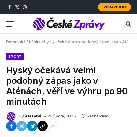
ZPRAVODAJ
Facebook
X
Instagram
(Twitter)
Domovská Stránka
»
Hyský očekává velmi podobný zápas jako v Aténách, věří ve výhru po 90 minutách
SPORT
Hyský očekává velmi
podobný zápas jako v
Aténách, věří ve výhru po 90
minutách
By
Personál
26 února, 2026
3 Mins Read