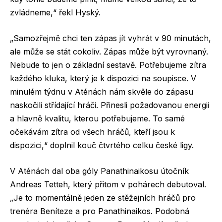
zvládneme,“ řekl Hyský.
„Samozřejmě chci ten zápas jít vyhrát v 90 minutách,
ale může se stát cokoliv. Zápas může být vyrovnaný.
Nebude to jen o základní sestavě. Potřebujeme zítra
každého kluka, který je k dispozici na soupisce. V
minulém týdnu v Aténách nám skvěle do zápasu
naskočili střídající hráči. Přinesli požadovanou energii
a hlavně kvalitu, kterou potřebujeme. To samé
očekávám zítra od všech hráčů, kteří jsou k
dispozici,“ doplnil kouč čtvrtého celku české ligy.
V Aténách dal oba góly Panathinaikosu útočník
Andreas Tetteh, který přitom v pohárech debutoval.
„Je to momentálně jeden ze stěžejních hráčů pro
trenéra Beníteze a pro Panathinaikos. Podobná