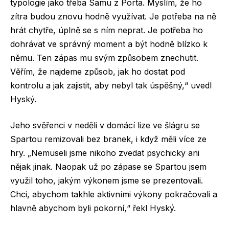
typologie jako třeba Samu z Porta. Myslím, že ho
zítra budou znovu hodně využívat. Je potřeba na ně
hrát chytře, úplně se s ním neprat. Je potřeba ho
dohrávat ve správný moment a být hodně blízko k
němu. Ten zápas mu svým způsobem znechutit.
Věřím, že najdeme způsob, jak ho dostat pod
kontrolu a jak zajistit, aby nebyl tak úspěšný,“ uvedl
Hyský.
Jeho svěřenci v neděli v domácí lize ve šlágru se
Spartou remizovali bez branek, i když měli více ze
hry. „Nemuseli jsme nikoho zvedat psychicky ani
nějak jinak. Naopak už po zápase se Spartou jsem
využil toho, jakým výkonem jsme se prezentovali.
Chci, abychom takhle aktivními výkony pokračovali a
hlavně abychom byli pokorní,“ řekl Hyský.