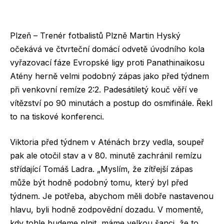
Plzeň – Trenér fotbalistů Plzně Martin Hyský
očekává ve čtvrteční domácí odvetě úvodního kola
vyřazovací fáze Evropské ligy proti Panathinaikosu
Atény herně velmi podobný zápas jako před týdnem
při venkovní remíze 2:2. Padesátiletý kouč věří ve
vítězství po 90 minutách a postup do osmifinále. Řekl
to na tiskové konferenci.
Viktoria před týdnem v Aténách brzy vedla, soupeř
pak ale otočil stav a v 80. minutě zachránil remízu
střídající Tomáš Ladra. „Myslím, že zítřejší zápas
může být hodně podobný tomu, který byl před
týdnem. Je potřeba, abychom měli dobře nastavenou
hlavu, byli hodně zodpovědní dozadu. V momentě,
kdy tohle budeme plnit, máme velkou šanci, že to