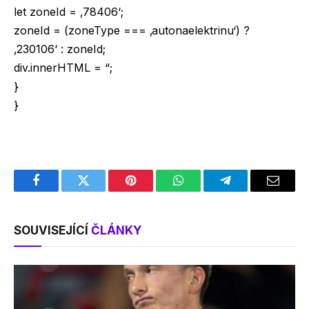
let zoneId = ‚78406‘;
zoneId = (zoneType === ‚autonaelektrinu‘) ?
‚230106‘ : zoneId;
div.innerHTML = “;
}
}
Facebook
Twitter
Pinterest
WhatsApp
Telegram
Email
SOUVISEJÍCÍ
ČLÁNKY