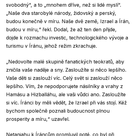
svobodný“, a to „mnohem dříve, než si lidé myslí“.
„Naše dva starobylé národy, židovský a perský,
budou konečně v míru. Naše dvě země, Izrael a Írán,
budou v míru,“ řekl. Dodal, že až ten den přijde,
dojde k rozmachu investic, technologického vývoje a
turismu v Íránu, jehož režim zkrachuje.
„Nedovolte malé skupině fanatických teokratů, aby
zničila vaše naděje a sny. Zasloužíte si něco lepšího.
Vaše děti si zaslouží víc. Celý svět si zaslouží něco
lepšího. Vím, že nepodporujete násilníky a vrahy z
Hamásu a Hizballáhu, ale vaši vůdci ano. Zasloužíte
si víc. Íránci by měli vědět, že Izrael při vás stojí. Kéž
bychom společně poznali budoucnost plnou
prosperity a míru,“ uzavřel.
Netanjahu k Íráncům promluvil poté, co byl při