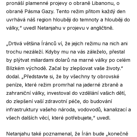
pronáší plamenné projevy o obraně Libanonu, o
obraně Pásma Gazy. Tento režim přitom každý den
uvrhává náš region hlouběji do temnoty a hlouběji do
války,“ uvedl Netanjahu v projevu v angličtině.
„Drtivá většina Íránců ví, že jejich režimu na nich ani
trochu nezáleží. Kdyby mu na vás záleželo, přestal
by plýtvat miliardami dolarů na marné války po celém
Blízkém východě. Začal by zlepšovat vaše životy.“
dodal. „Představte si, že by všechny ty obrovské
peníze, které režim promrhal na jaderné zbraně a
zahraniční války, investoval do vzdělání vašich dětí,
do zlepšení vaší zdravotní péče, do budování
infrastruktury vašeho národa, vodovodů, kanalizací a
všech dalších věcí, které potřebujete,“ uvedl.
Netanjahu také poznamenal, že Írán bude „konečně