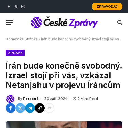
ZPRAVODAJ
Facebook
X
Instagram
(Twitter)
Domovská Stránka
»
Írán bude konečně svobodný. Izrael stojí při vás, vzkázal Netanjahu v projevu Íráncům
ZPRÁVY
Írán bude konečně svobodný.
Izrael stojí při vás, vzkázal
Netanjahu v projevu Íráncům
By
Personál
30 září, 2024
2 Mins Read