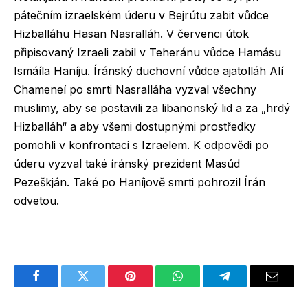
pátečním izraelském úderu v Bejrútu zabit vůdce
Hizballáhu Hasan Nasralláh. V červenci útok
připisovaný Izraeli zabil v Teheránu vůdce Hamásu
Ismáíla Haníju. Íránský duchovní vůdce ajatolláh Alí
Chameneí po smrti Nasralláha vyzval všechny
muslimy, aby se postavili za libanonský lid a za „hrdý
Hizballáh“ a aby všemi dostupnými prostředky
pomohli v konfrontaci s Izraelem. K odpovědi po
úderu vyzval také íránský prezident Masúd
Pezeškján. Také po Haníjově smrti pohrozil Írán
odvetou.
Facebook
Twitter
Pinterest
WhatsApp
Telegram
Email