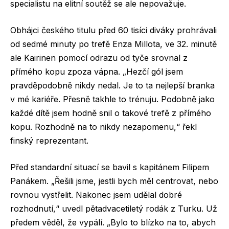
specialistu na elitní soutěž se ale nepovažuje.
Obhájci českého titulu před 60 tisíci diváky prohrávali
od sedmé minuty po trefě Enza Millota, ve 32. minutě
ale Kairinen pomocí odrazu od tyče srovnal z
přímého kopu zpoza vápna. „Hezčí gól jsem
pravděpodobně nikdy nedal. Je to ta nejlepší branka
v mé kariéře. Přesně takhle to trénuju. Podobně jako
každé dítě jsem hodně snil o takové trefě z přímého
kopu. Rozhodně na to nikdy nezapomenu,“ řekl
finský reprezentant.
Před standardní situací se bavil s kapitánem Filipem
Panákem. „Řešili jsme, jestli bych měl centrovat, nebo
rovnou vystřelit. Nakonec jsem udělal dobré
rozhodnutí,“ uvedl pětadvacetiletý rodák z Turku. Už
předem věděl, že vypálí. „Bylo to blízko na to, abych