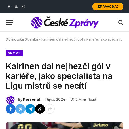
ZPRAVODAJ
Facebook
X
Instagram
(Twitter)
Domovská Stránka
»
Kairinen dal nejhezčí gól v kariéře, jako specialista na Ligu mistrů se necítí
SPORT
Kairinen dal nejhezčí gól v
kariéře, jako specialista na
Ligu mistrů se necítí
By
Personál
1 října, 2024
2 Mins Read