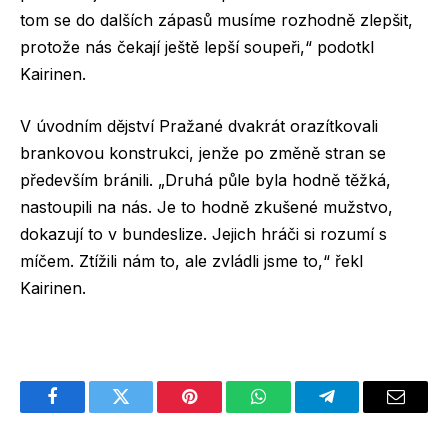
tom se do dalších zápasů musíme rozhodně zlepšit,
protože nás čekají ještě lepší soupeři,“ podotkl
Kairinen.
V úvodním dějství Pražané dvakrát orazítkovali
brankovou konstrukci, jenže po změně stran se
především bránili. „Druhá půle byla hodně těžká,
nastoupili na nás. Je to hodně zkušené mužstvo,
dokazují to v bundeslize. Jejich hráči si rozumí s
míčem. Ztížili nám to, ale zvládli jsme to,“ řekl
Kairinen.
Facebook
Twitter
Pinterest
WhatsApp
Telegram
Email