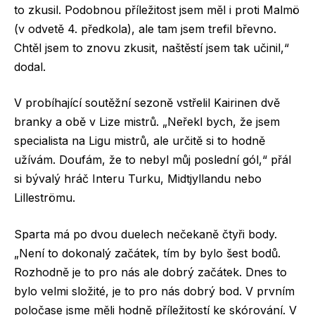
to zkusil. Podobnou příležitost jsem měl i proti Malmö
(v odvetě 4. předkola), ale tam jsem trefil břevno.
Chtěl jsem to znovu zkusit, naštěstí jsem tak učinil,“
dodal.
V probíhající soutěžní sezoně vstřelil Kairinen dvě
branky a obě v Lize mistrů. „Neřekl bych, že jsem
specialista na Ligu mistrů, ale určitě si to hodně
užívám. Doufám, že to nebyl můj poslední gól,“ přál
si bývalý hráč Interu Turku, Midtjyllandu nebo
Lilleströmu.
Sparta má po dvou duelech nečekaně čtyři body.
„Není to dokonalý začátek, tím by bylo šest bodů.
Rozhodně je to pro nás ale dobrý začátek. Dnes to
bylo velmi složité, je to pro nás dobrý bod. V prvním
poločase jsme měli hodně příležitostí ke skórování. V