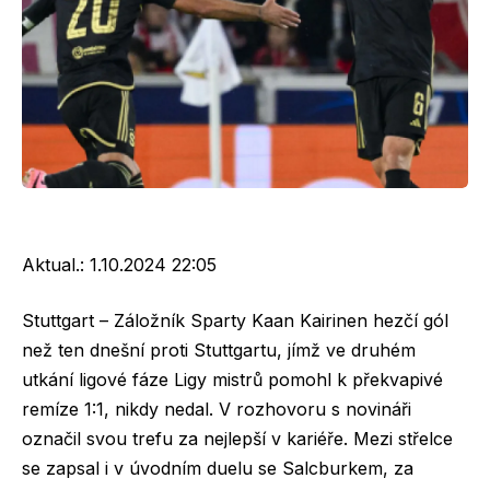
Aktual.:
1.10.2024 22:05
Stuttgart – Záložník Sparty Kaan Kairinen hezčí gól
než ten dnešní proti Stuttgartu, jímž ve druhém
utkání ligové fáze Ligy mistrů pomohl k překvapivé
remíze 1:1, nikdy nedal. V rozhovoru s novináři
označil svou trefu za nejlepší v kariéře. Mezi střelce
se zapsal i v úvodním duelu se Salcburkem, za