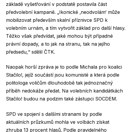
základě vyšetřování v podstatě postavila část
předvolební kampaně. „Ikonické ‚neodvolám‘ může
mobilizovat především skalní příznivce SPD k
volebním urnám, a tím vytvořit základ pro další hlasy.
Těžko však předvídat, jaké mohou být případné
právní dopady, a to jak na stranu, tak na jejího
předsedu,“ sdělil ČTK.
Naopak horší zpráva je to podle Michala pro koalici
Stačilo!, jejíž součástí jsou komunisté a která podle
politologa voličům dlouhodobě tak jednoznačný
příběh nedokáže předat. Na volebních kandidátkách
Stačilo! budou na podzim také zástupci SOCDEM.
SPD ve spojení s dalšími stranami by podle
aktuálních průzkumů mohla ve volbách získat
zhruba 13 procent hlasů. Podle pravidelného