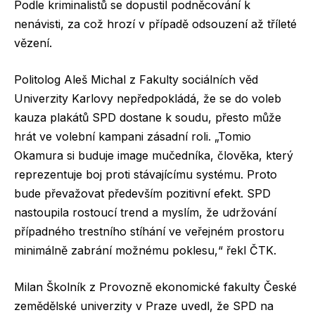
Podle kriminalistů se dopustil podněcování k
nenávisti, za což hrozí v případě odsouzení až tříleté
vězení.
Politolog Aleš Michal z Fakulty sociálních věd
Univerzity Karlovy nepředpokládá, že se do voleb
kauza plakátů SPD dostane k soudu, přesto může
hrát ve volební kampani zásadní roli. „Tomio
Okamura si buduje image mučedníka, člověka, který
reprezentuje boj proti stávajícímu systému. Proto
bude převažovat především pozitivní efekt. SPD
nastoupila rostoucí trend a myslím, že udržování
případného trestního stíhání ve veřejném prostoru
minimálně zabrání možnému poklesu,“ řekl ČTK.
Milan Školník z Provozně ekonomické fakulty České
zemědělské univerzity v Praze uvedl, že SPD na