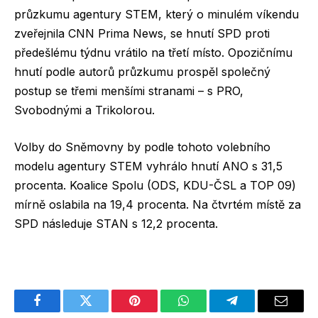
průzkumu agentury STEM, který o minulém víkendu
zveřejnila CNN Prima News, se hnutí SPD proti
předešlému týdnu vrátilo na třetí místo. Opozičnímu
hnutí podle autorů průzkumu prospěl společný
postup se třemi menšími stranami – s PRO,
Svobodnými a Trikolorou.
Volby do Sněmovny by podle tohoto volebního
modelu agentury STEM vyhrálo hnutí ANO s 31,5
procenta. Koalice Spolu (ODS, KDU-ČSL a TOP 09)
mírně oslabila na 19,4 procenta. Na čtvrtém místě za
SPD následuje STAN s 12,2 procenta.
Facebook
Twitter
Pinterest
WhatsApp
Telegram
Email