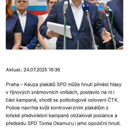
Aktual.:
24.07.2025 16:36
Praha – Kauza plakátů SPD může hnutí přinést hlasy
v říjnových sněmovních volbách, postavilo na ní i
část kampaně, shodli se politologové oslovení ČTK.
Policie navrhla kvůli kontroverzním plakátům z
loňské předvolební kampaně obžalovat poslance a
předsedu SPD Tomia Okamuru i jeho opoziční hnutí.