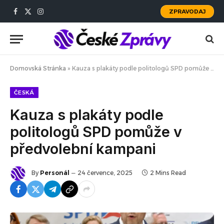
ZPRAVODAJ
Facebook
X
Instagram
(Twitter)
Domovská Stránka
»
Kauza s plakáty podle politologů SPD pomůže v předvolební kampani
ČESKÁ
Kauza s plakáty podle
politologů SPD pomůže v
předvolební kampani
By
Personál
24 července, 2025
2 Mins Read