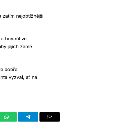
 zatím nejobtížnější
u hovořil ve
aby jejich země
de dobře
ta vyzval, ať na
st
WhatsApp
Telegram
Email