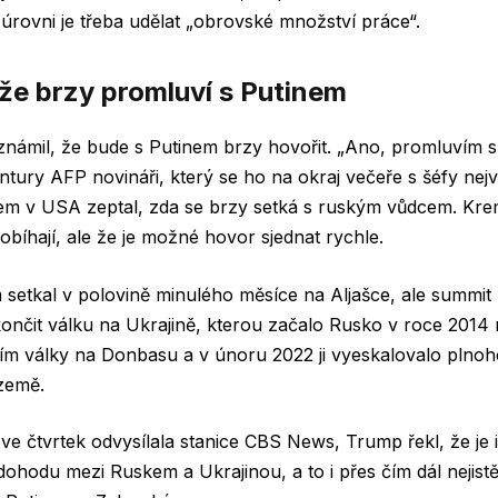
 úrovni je třeba udělat „obrovské množství práce“.
 že brzy promluví s Putinem
námil, že bude s Putinem brzy hovořit. „Ano, promluvím s
ntury AFP novináři, který se ho na okraj večeře s šéfy nejv
rem v USA zeptal, zda se brzy setká s ruským vůdcem. Krem
obíhají, ale že je možné hovor sjednat rychle.
setkal v polovině minulého měsíce na Aljašce, ale summit
nčit válku na Ukrajině, kterou začalo Rusko v roce 2014 
m války na Donbasu a v únoru 2022 ji vyeskalovalo pln
 země.
ve čtvrtek odvysílala stanice CBS News, Trump řekl, že je 
dohodu mezi Ruskem a Ukrajinou, a to i přes čím dál nejistě