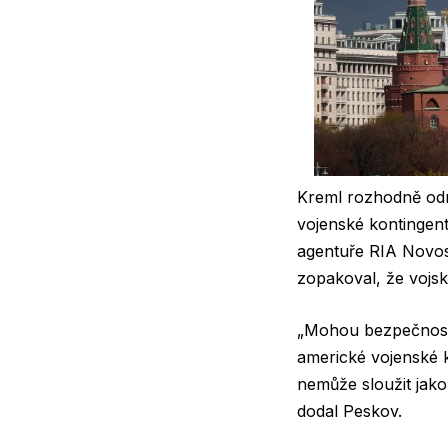
Kreml rozhodně odm
vojenské kontingent
agentuře RIA Novosti
zopakoval, že vojs
„Mohou bezpečnostní
americké vojenské 
nemůže sloužit jako
dodal Peskov.