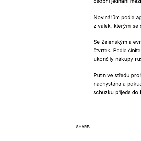
osobní jednání mez
Novinářům podle age
z válek, kterými se
Se Zelenským a evr
čtvrtek. Podle čini
ukončily nákupy ru
Putin ve středu pro
nachystána a pokud
schůzku přijede do
SHARE.