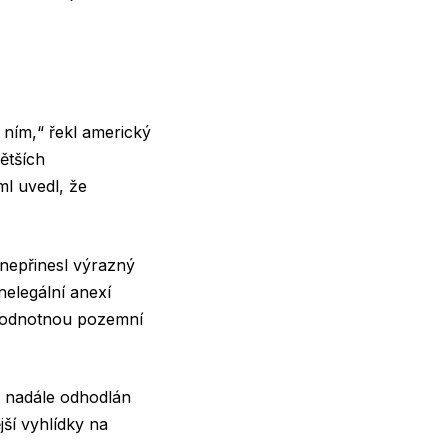
 ním,“ řekl americký
ětších
l uvedl, že
 nepřinesl výrazný
nelegální anexí
ohodnotnou pozemní
i nadále odhodlán
jší vyhlídky na