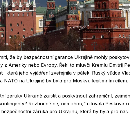
ítl, že by bezpečnostní garance Ukrajině mohly poskytova
y z Ameriky nebo Evropy. Řekl to mluvčí Kremlu Dmitrij Pe
, která jeho vyjádření zveřejnila v pátek. Ruský vůdce Vlad
ka NATO na Ukrajině by byla pro Moskvu legitimním cílem.
 záruky Ukrajině zajistit a poskytnout zahraniční, zejmé
kontingenty? Rozhodně ne, nemohou,“ citovala Peskova ru
 bezpečnostní záruka pro Ukrajinu, která by byla pro naši z