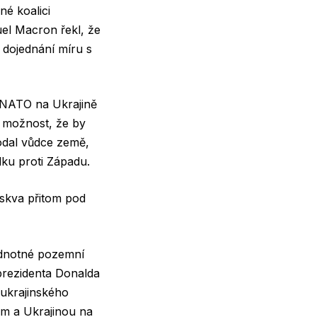
é koalici
uel Macron řekl, že
o dojednání míru s
 NATO na Ukrajině
l možnost, že by
odal vůdce země,
lku proti Západu.
skva přitom pod
odnotné pozemní
prezidenta Donalda
 ukrajinského
em a Ukrajinou na