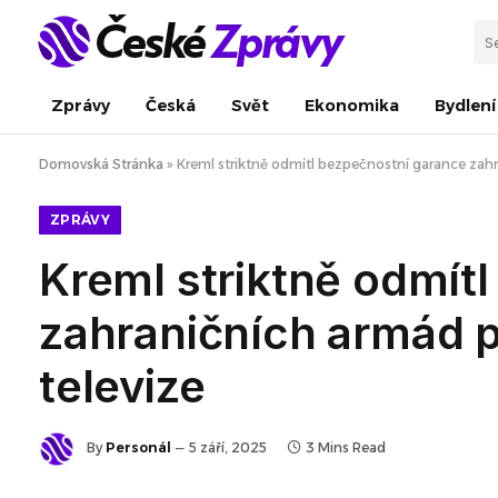
Zprávy
Česká
Svět
Ekonomika
Bydlení
Domovská Stránka
»
Kreml striktně odmítl bezpečnostní garance zahr
ZPRÁVY
Kreml striktně odmít
zahraničních armád 
televize
By
Personál
5 září, 2025
3 Mins Read