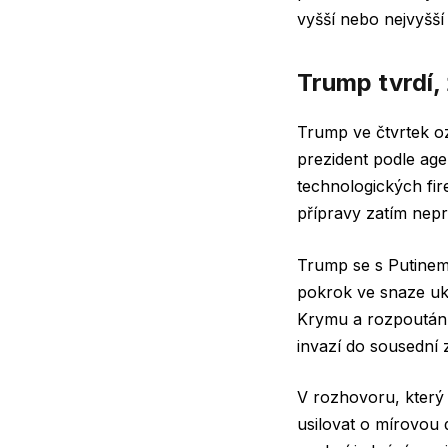
vyšší nebo nejvyšší
Trump tvrdí,
Trump ve čtvrtek oz
prezident podle age
technologických fi
přípravy zatím nepr
Trump se s Putinem 
pokrok ve snaze uko
Krymu a rozpoutání
invazí do sousední
V rozhovoru, který 
usilovat o mírovou 