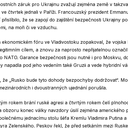
ostních záruk pro Ukrajinu zvažují zejména země v takzvan
dři ve čtvrtek jednali v Paříži. Francouzský prezident Emman
řislíbilo, že se zapojí do zajištění bezpečnosti Ukrajiny p
emi, na moři či ve vzduchu.
a ekonomickém fóru ve Vladivostoku zopakoval, že vojska
egitimním cílem, a znovu za naprosto nepřijatelnou označi
 do NATO. Garance bezpečnosti jsou nutné i pro Moskvu, d
y napadla pod jeho vedením také Gruzii a vede hybridní vá
il, že „Rusko bude tyto dohody bezpochyby dodržovat“. Mo
mezinárodních i dvoustranných ujednání porušila.
ctým rokem brání ruské agresi a čtvrtým rokem čelí plnoh
 na obzoru konec války navzdory úsilí zejména amerického 
polečnému jednacímu stolu šéfa Kremlu Vladimira Putina a
yra Zelenského. Peskov řekl, že před setkáním mezi Rusk