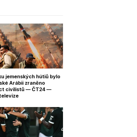
oku jemenských hútiů bylo
ské Arábii zraněno
ct civilistů — ČT24 —
televize