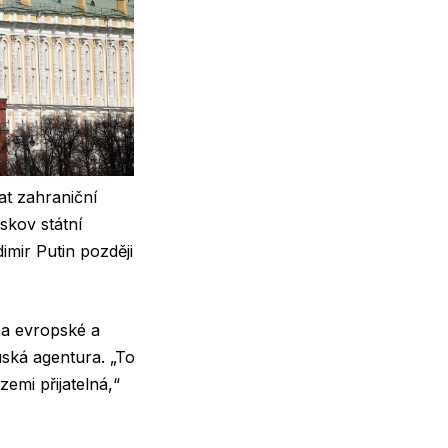
t zahraniční
skov státní
imir Putin později
na evropské a
ská agentura. „To
emi přijatelná,“