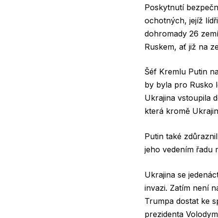
Poskytnutí bezpečn
ochotných, jejíž lí
dohromady 26 zemí p
Ruskem, ať již na z
Šéf Kremlu Putin n
by byla pro Rusko l
Ukrajina vstoupila
která kromě Ukrajin
Putin také zdůrazn
jeho vedením řadu 
Ukrajina se jedená
invazi. Zatím není
Trumpa dostat ke s
prezidenta Volodym