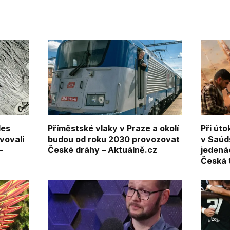
les
Příměstské vlaky v Praze a okolí
Při út
vovali
budou od roku 2030 provozovat
v Saúd
—
České dráhy – Aktuálně.cz
jedená
Česká 