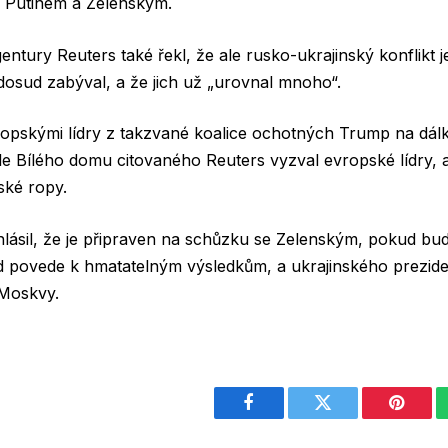
i Putinem a Zelenským.
ntury Reuters také řekl, že ale rusko-ukrajinský konflikt je
 dosud zabýval, a že jich už „urovnal mnoho“.
opskými lídry z takzvané koalice ochotných Trump na dálk
tele Bílého domu citovaného Reuters vyzval evropské lídry, 
ské ropy.
hlásil, že je připraven na schůzku se Zelenským, pokud bu
 povede k hmatatelným výsledkům, a ukrajinského preziden
 Moskvy.
Facebook
Twitter
Pintere