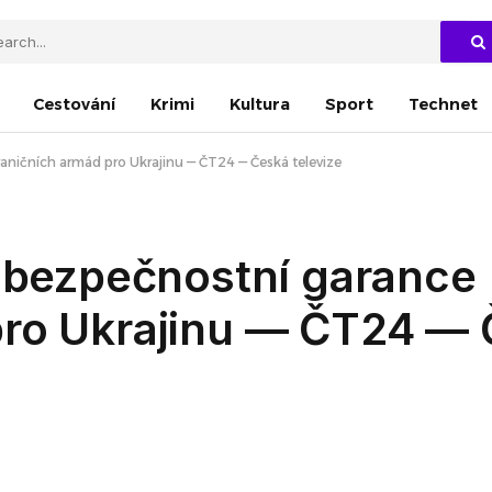
Cestování
Krimi
Kultura
Sport
Technet
aničních armád pro Ukrajinu — ČT24 — Česká televize
l bezpečnostní garance
pro Ukrajinu — ČT24 —