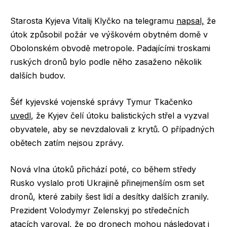
Starosta Kyjeva Vitalij Klyčko na telegramu
napsal,
že
útok způsobil požár ve výškovém obytném domě v
Obolonském obvodě metropole. Padajícími troskami
ruských dronů bylo podle něho zasaženo několik
dalších budov.
Šéf kyjevské vojenské správy Tymur Tkačenko
uvedl
, že Kyjev čelí útoku balistických střel a vyzval
obyvatele, aby se nevzdalovali z krytů. O případných
obětech zatím nejsou zprávy.
Nová vlna útoků přichází poté, co během středy
Rusko vyslalo proti Ukrajině přinejmenším osm set
dronů, které zabily šest lidí a desítky dalších zranily.
Prezident Volodymyr Zelenskyj po středečních
atacích varoval, že po dronech mohou následovat i