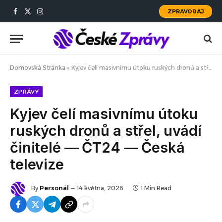
ZPRAVODAJ
Facebook
X
Instagram
(Twitter)
Domovská Stránka
»
Kyjev čelí masivnímu útoku ruských dronů a střel, uvádí činitelé — ČT24 — Česká televize
ZPRÁVY
Kyjev čelí masivnímu útoku
ruských dronů a střel, uvádí
činitelé — ČT24 — Česká
televize
By
Personál
14 května, 2026
1 Min Read