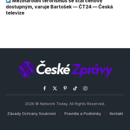
Mezinárodní terorismus se stal cenově
dostupným, varuje Bartošek — ČT24 — Česká
televize
Facebook
X
Pinterest
TikTok
Instagram
(Twitter)
2026 © Network Today. All Rights Reserved.
Zásady Ochrany Soukromí
Pravidla a Podmínky
Kontakt