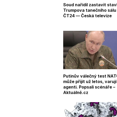
Soud nařídil zastavit sta
Trumpova tanečního sálu
ČT24 — Česká televize
Putinův válečný test NA
může přijít už letos, varují
agenti. Popsali scénáře –
Aktuálně.cz