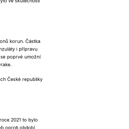
ylo ve skutečnosti
lionů korun. Částka
zuláty i přípravu
e se poprvé umožní
Drake.
dech České republiky
 roce 2021 to bylo
eb oproti období