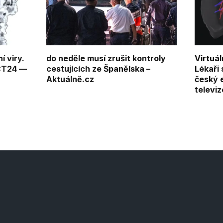
í viry.
do neděle musí zrušit kontroly
Virtuál
 ČT24 —
cestujících ze Španělska –
Lékaři 
Aktuálně.cz
český 
televiz