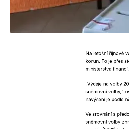
Na letošní říjnové 
korun. To je přes s
ministerstva financ
„Výdaje na volby 20
sněmovní volby,“ uv
navýšení je podle n
Ve srovnání s před
sněmovní volby zhru