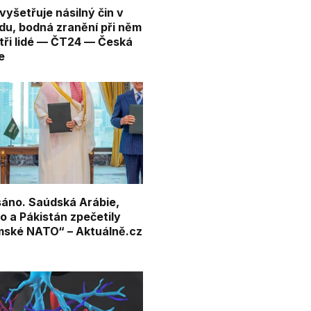
 vyšetřuje násilný čin v
du, bodná zranění při něm
 tři lidé — ČT24 — Česká
e
áno. Saúdská Arábie,
o a Pákistán zpečetily
mské NATO“ – Aktuálně.cz