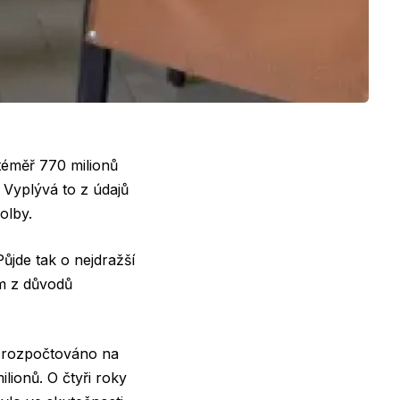
téměř 770 milionů
 Vyplývá to z údajů
olby.
ůjde tak o nejdražší
ím z důvodů
o rozpočtováno na
lionů. O čtyři roky