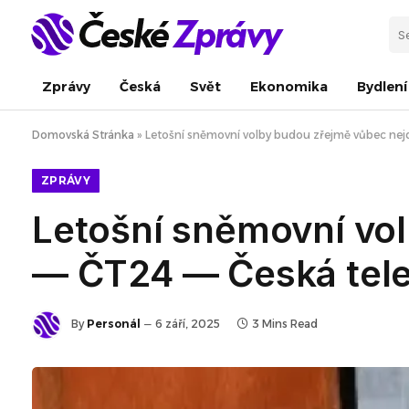
Zprávy
Česká
Svět
Ekonomika
Bydlení
Domovská Stránka
»
Letošní sněmovní volby budou zřejmě vůbec nejd
ZPRÁVY
Letošní sněmovní vol
— ČT24 — Česká tele
By
Personál
6 září, 2025
3 Mins Read