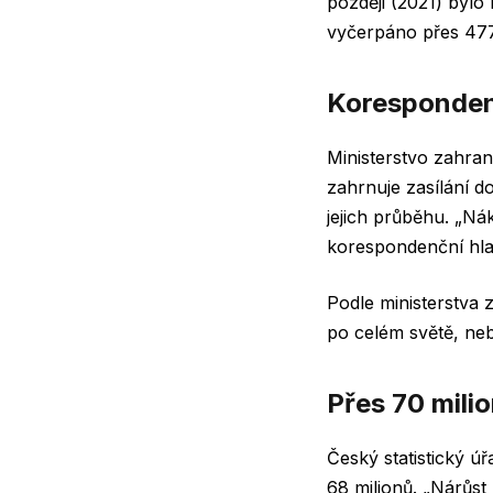
později (2021) bylo
vyčerpáno přes 477 m
Koresponden
Ministerstvo zahrani
zahrnuje zasílání d
jejich průběhu. „N
korespondenční hlas
Podle ministerstva 
po celém světě, ne
Přes 70 mili
Český statistický úř
68 milionů. „Nárůst