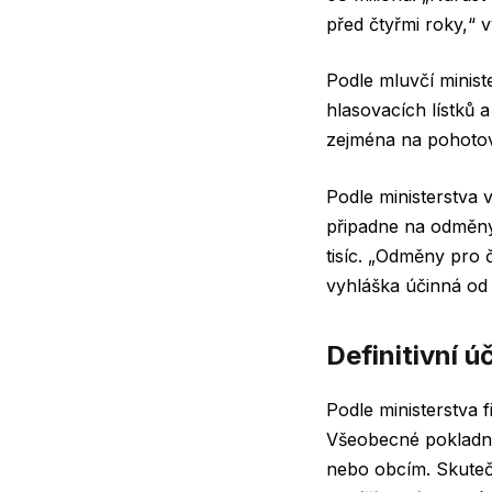
před čtyřmi roky,“ v
Podle mluvčí minist
hlasovacích lístků a
zejména na pohotov
Podle ministerstva 
připadne na odměny
tisíc. „Odměny pro 
vyhláška účinná od 
Definitivní ú
Podle ministerstva 
Všeobecné pokladní 
nebo obcím. Skutečn