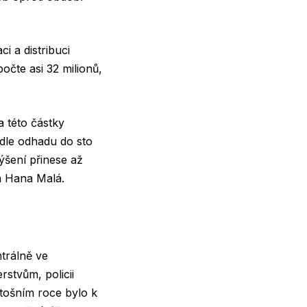
i a distribuci
počte asi 32 milionů,
 této částky
dle odhadu do sto
ýšení přinese až
a Hana Malá.
trálně ve
rstvům, policii
etošním roce bylo k