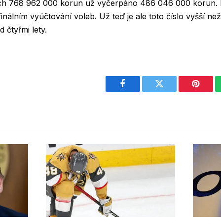
ých 768 962 000 korun už vyčerpáno 486 046 000 korun. 
nálním vyúčtování voleb. Už teď je ale toto číslo vyšší ne
 čtyřmi lety.
Facebook
Twitter
Pintere