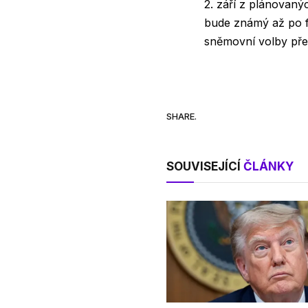
2. září z plánovan
bude známý až po fi
sněmovní volby před
SHARE.
SOUVISEJÍCÍ
ČLÁNKY