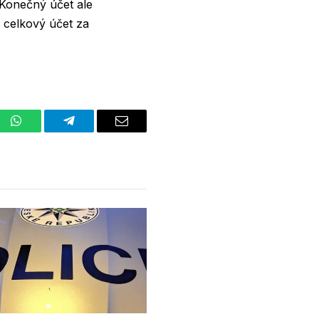
Konečný účet ale
ž celkový účet za
st
WhatsApp
Telegram
Email