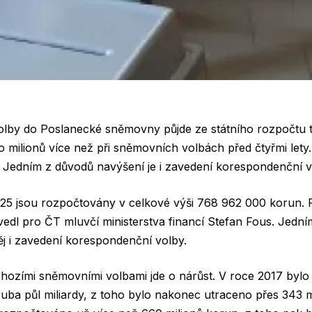
volby do Poslanecké sněmovny půjde ze státního rozpočtu 
to milionů více než při sněmovních volbách před čtyřmi lety.
í. Jedním z důvodů navýšení je i zavedení korespondenční v
25 jsou rozpočtovány v celkové výši 768 962 000 korun. P
edl pro ČT mluvčí ministerstva financí Stefan Fous. Jedn
ěj i zavedení korespondenční volby.
chozími sněmovními volbami jde o nárůst. V roce 2017 byl
ba půl miliardy, z toho bylo nakonec utraceno přes 343 mi