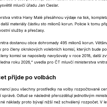
ysvětlil mluvčí úřadu Jan Cieslar.
erstva vnitra Hany Malé přesáhnou výdaje na tisk, kompletac
 další materiály částku sto milionů korun. Policie k tomu při
ostní služby a přesčasy.
vnitra dostanou obce dohromady 495 milionů korun. Většina
 pro členy okrskových volebních komisí, kterých bude po
členy komisí se naposledy navyšovaly v roce 2018, další zv
ledna roku 2026,“ uvedla pro ČT mluvčí ministerstva vnitr
čet přijde po volbách
financí jsou všechny prostředky na volby rozpočtované cen
správě. Odtud se následně přerozdělují jednotlivým ministe
é náklady proto bývají nižší než schválený rozpočet. V l