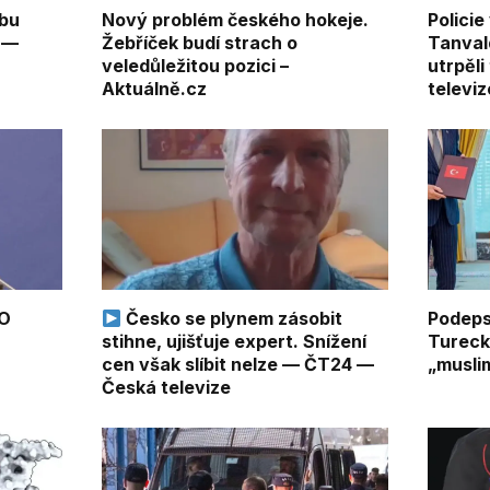
vbu
Nový problém českého hokeje.
Policie
 —
Žebříček budí strach o
Tanval
veledůležitou pozici –
utrpěli
Aktuálně.cz
televiz
TO
Česko se plynem zásobit
Podeps
stihne, ujišťuje expert. Snížení
Tureck
cen však slíbit nelze — ČT24 —
„musli
Česká televize