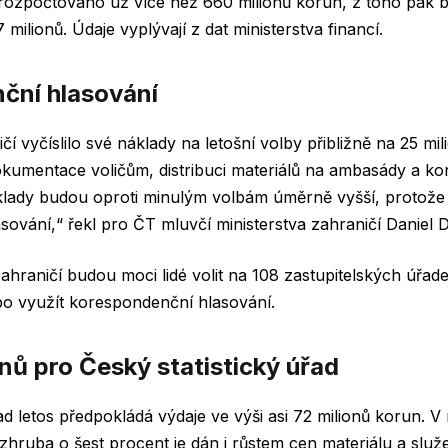
 rozpočtováno už více než 660 milionů korun, z toho pak b
ilionů. Údaje vyplývají z dat ministerstva financí.
ční hlasování
čí vyčíslilo své náklady na letošní volby přibližně na 25 mi
okumentace voličům, distribuci materiálů na ambasády a kon
áklady budou oproti minulým volbám úměrně vyšší, protož
ování,“ řekl pro ČT mluvčí ministerstva zahraničí Daniel 
zahraničí budou moci lidé volit na 108 zastupitelských úřa
bo využít korespondenční hlasování.
onů pro Český statistický úřad
ad letos předpokládá výdaje ve výši asi 72 milionů korun. V
 zhruba o šest procent je dán i růstem cen materiálu a služ