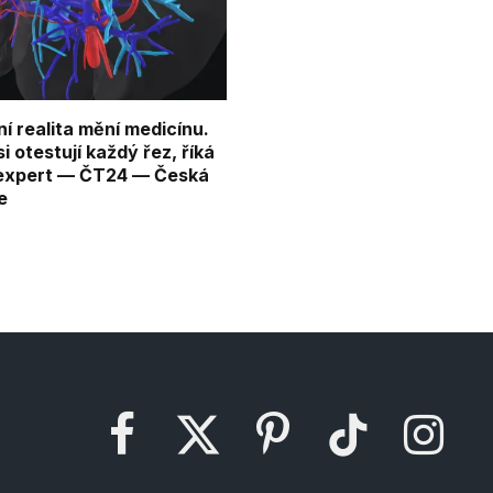
ní realita mění medicínu.
si otestují každý řez, říká
expert — ČT24 — Česká
e
Facebook
X
Pinterest
TikTok
Instagram
(Twitter)