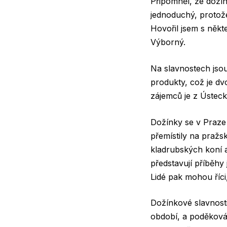
Připomněl, že dožín
jednoduchý, protože
Hovořil jsem s někte
Výborný.
Na slavnostech jsou
produkty, což je d
zájemců je z Ústec
Dožínky se v Praze 
přemístily na pražs
kladrubských koní a
představují příběhy 
Lidé pak mohou říci,
Dožínkové slavnosti
období, a poděkování