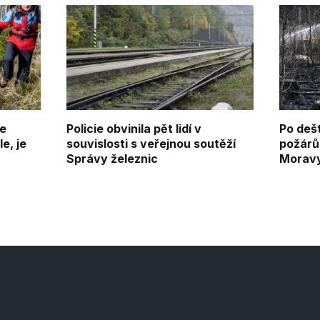
že
Policie obvinila pět lidí v
Po deš
e, je
souvislosti s veřejnou soutěží
požárů 
Správy železnic
Moravy