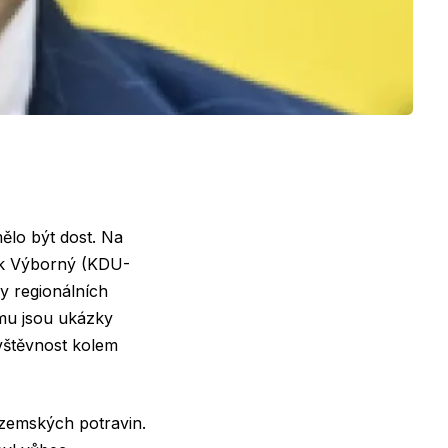
ělo být dost. Na
ek Výborný (KDU-
y regionálních
mu jsou ukázky
vštěvnost kolem
zemských potravin.