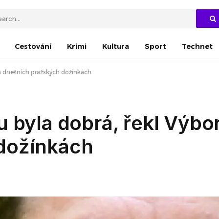
Cestování
Krimi
Kultura
Sport
Technet
na dnešních pražských dožínkách
u byla dobrá, řekl Výbo
dožínkách