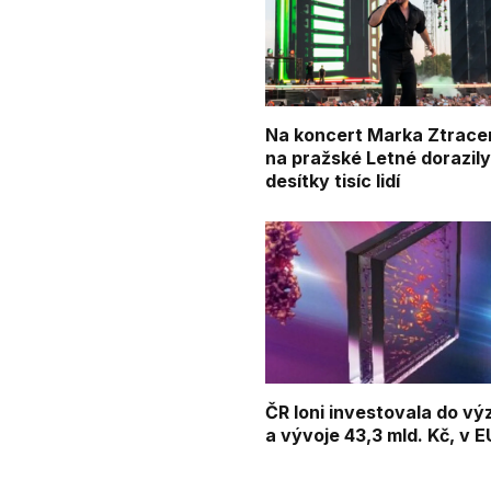
Na koncert Marka Ztrac
na pražské Letné dorazil
desítky tisíc lidí
ČR loni investovala do v
a vývoje 43,3 mld. Kč, v EU