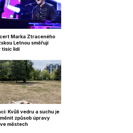
cert Marka Ztraceného
žskou Letnou směřují
tisíc lidí
i: Kvůli vedru a suchu je
změnit způsob úpravy
 ve městech