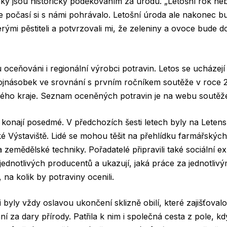
ky jsou historicky poděkováním za úrodu. „Letošní rok ne
 počasí si s námi pohrávalo. Letošní úroda ale nakonec b
rými pěstiteli a potvrzovali mi, že zeleniny a ovoce bude d
 oceňováni i regionální výrobci potravin. Letos se ucházejí
vojnásobek ve srovnání s prvním ročníkem soutěže v roce 2
kého kraje. Seznam oceněných potravin je na webu soutěž
konají posedmé. V předchozích šesti letech byly na Letensk
ké Výstaviště. Lidé se mohou těšit na přehlídku farmářských 
 zemědělské techniky. Pořadatelé připravili také sociální 
jednotlivých producentů a ukazují, jaká práce za jednotlivým
 na kolik by potraviny ocenili.
 byly vždy oslavou ukončení sklizně obilí, které zajišťovalo
 za dary přírody. Patřila k nim i společná cesta z pole, kd