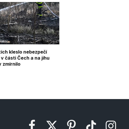
tích kleslo nebezpečí
v části Čech a na jihu
 zmírnilo
Facebook
X
Pinterest
TikTok
Instagram