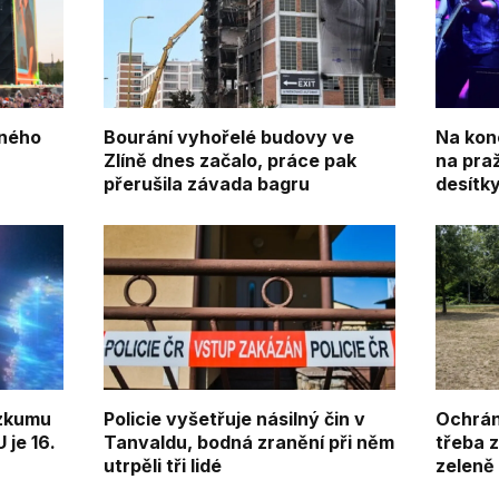
eného
Bourání vyhořelé budovy ve
Na kon
y
Zlíně dnes začalo, práce pak
na pra
přerušila závada bagru
desítky 
ýzkumu
Policie vyšetřuje násilný čin v
Ochránc
 je 16.
Tanvaldu, bodná zranění při něm
třeba 
utrpěli tři lidé
zeleně