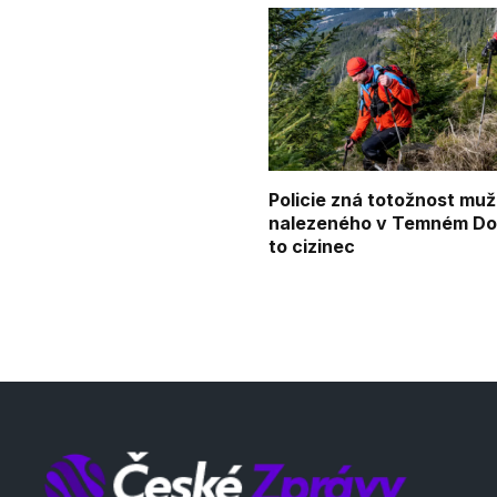
Policie zná totožnost mu
nalezeného v Temném Dol
to cizinec