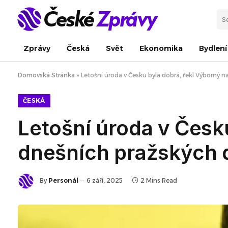
Zprávy
Česká
Svět
Ekonomika
Bydlení
Domovská Stránka
»
Letošní úroda v Česku byla dobrá, řekl Výborný 
ČESKÁ
Letošní úroda v Česk
dnešních pražských 
By
Personál
6 září, 2025
2 Mins Read