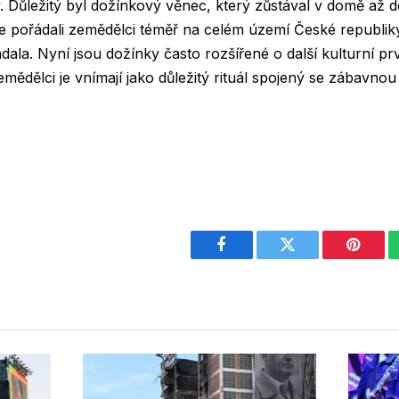
y. Důležitý byl dožínkový věnec, který zůstával v domě až d
í je pořádali zemědělci téměř na celém území České republi
dala. Nyní jsou dožínky často rozšířené o další kulturní prv
emědělci je vnímají jako důležitý rituál spojený se zábavno
Facebook
Twitter
Pintere