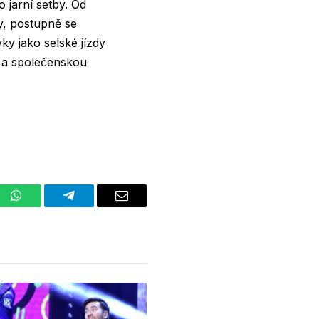
o jarní setby. Od
ky, postupně se
ky jako selské jízdy
u a společenskou
st
WhatsApp
Telegram
Email