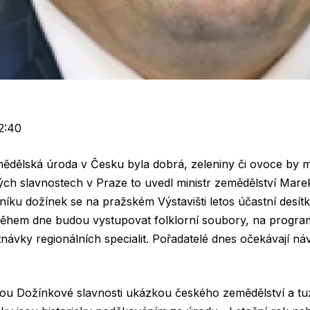
2:40
ědělská úroda v Česku byla dobrá, zeleniny či ovoce by m
ch slavnostech v Praze to uvedl ministr zemědělství Mar
ku dožínek se na pražském Výstavišti letos účastní desítk
Během dne budou vystupovat folklorní soubory, na progra
ávky regionálních specialit. Pořadatelé dnes očekávají ná
ou Dožínkové slavnosti ukázkou českého zemědělství a tu