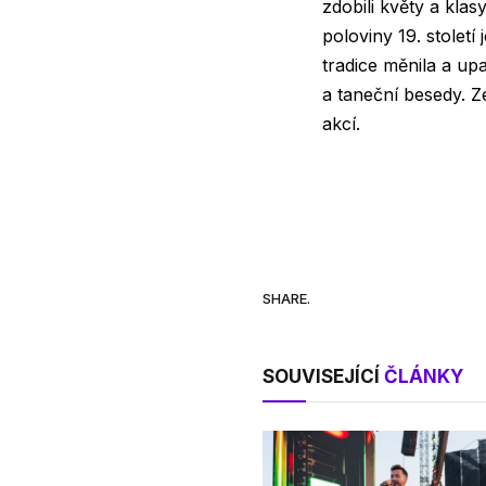
zdobili květy a klas
poloviny 19. stolet
tradice měnila a upa
a taneční besedy. Z
akcí.
SHARE.
SOUVISEJÍCÍ
ČLÁNKY