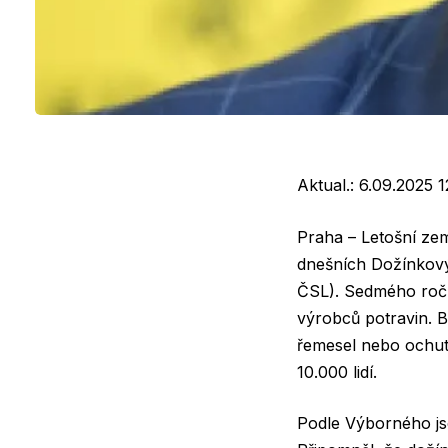
Aktual.:
6.09.2025 1
Praha – Letošní zem
dnešních Dožínkový
ČSL). Sedmého roční
výrobců potravin. 
řemesel nebo ochutn
10.000 lidí.
Podle Výborného js