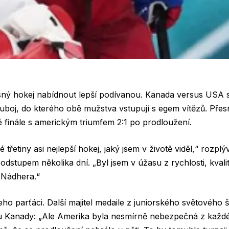
ý hokej nabídnout lepší podívanou. Kanada versus USA s
uboj, do kterého obě mužstva vstupují s egem vítězů. Přes
é finále s americkým triumfem 2:1 po prodloužení.
třetiny asi nejlepší hokej, jaký jsem v životě viděl,“ rozpl
odstupem několika dní. „Byl jsem v úžasu z rychlosti, kvali
. Nádhera.“
i jeho parťáci. Další majitel medaile z juniorského světovéh
hu Kanady: „Ale Amerika byla nesmírně nebezpečná z každé