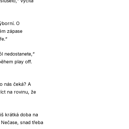
slušelo,“ vyčítá
ýborní. O
dém zápase
ře.“
ól nedostanete,“
během play off.
Co nás čeká? A
ct na rovinu, že
liš krátká doba na
 Nečase, snad třeba