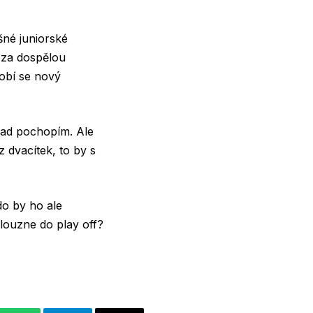
šné juniorské
 za dospělou
lobí se nový
 snad pochopím. Ale
z dvacítek, to by s
do by ho ale
louzne do play off?