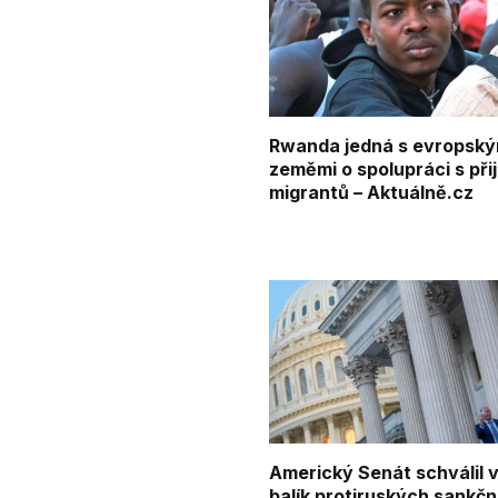
Rwanda jedná s evropský
zeměmi o spolupráci s při
migrantů – Aktuálně.cz
Americký Senát schválil 
balík protiruských sankčn