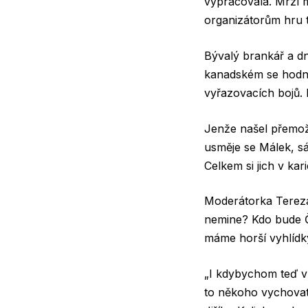
vypracovala. Mrzí m
organizátorům hru tř
Bývalý brankář a d
kanadském se hodně
vyřazovacích bojů. P
Jenže našel přemoži
usměje se Málek, sá
Celkem si jich v kari
Moderátorka Tereza
nemine? Kdo bude Če
máme horší vyhlídky
„I kdybychom teď v 
to někoho vychovat