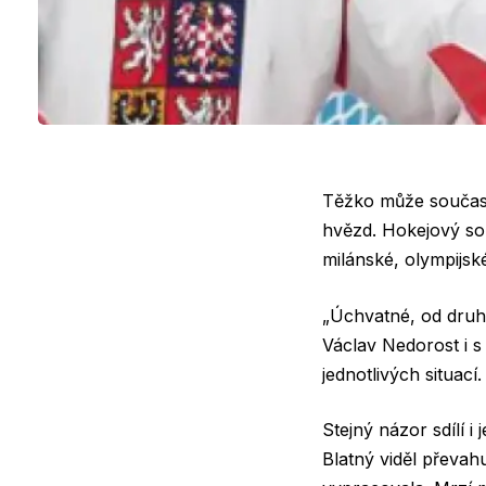
Těžko může současn
hvězd. Hokejový so
milánské, olympijsk
„Úchvatné, od druhé 
Václav Nedorost i s 
jednotlivých situací
Stejný názor sdílí 
Blatný viděl převa