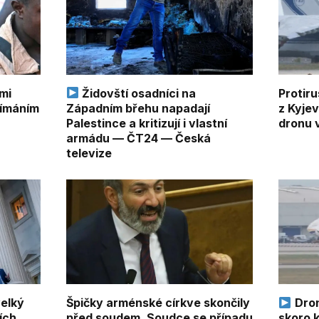
mi
Židovští osadníci na
Protir
jímáním
Západním břehu napadají
z Kyjev
Palestince a kritizují i vlastní
dronu 
armádu — ČT24 — Česká
televize
velký
Špičky arménské církve skončily
Dron 
ích
před soudem. Soudce se případu
skoro k