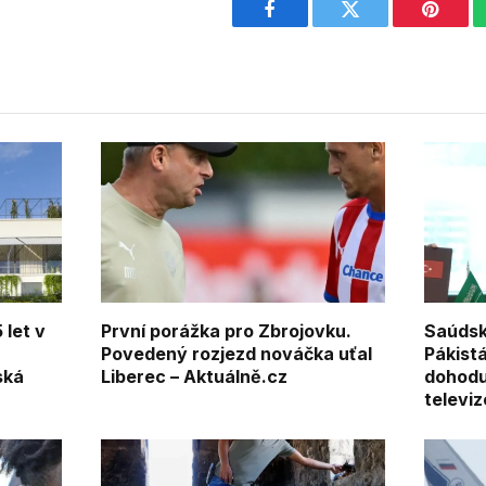
Facebook
Twitter
Pintere
 let v
První porážka pro Zbrojovku.
Saúdsk
Povedený rozjezd nováčka uťal
Pákist
ská
Liberec – Aktuálně.cz
dohod
televiz