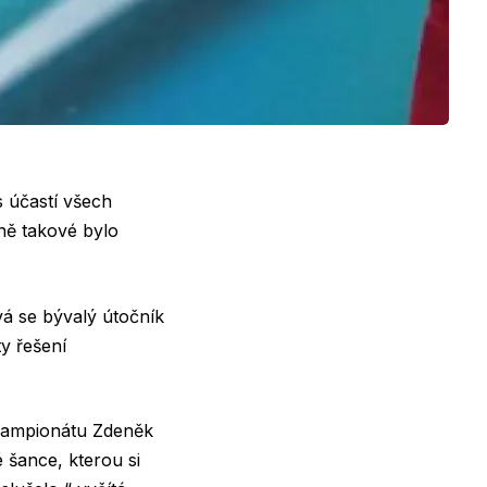
 účastí všech
ně takové bylo
ývá se bývalý útočník
ty řešení
o šampionátu Zdeněk
 šance, kterou si