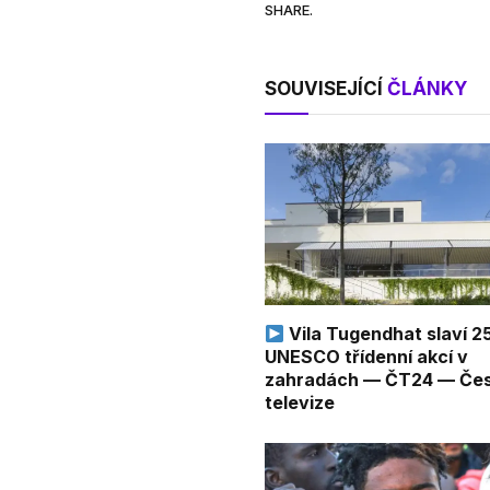
SHARE.
SOUVISEJÍCÍ
ČLÁNKY
Vila Tugendhat slaví 25
UNESCO třídenní akcí v
zahradách — ČT24 — Če
televize