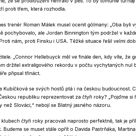
ě, že se prodloužení nehrálo v pěti. To by tomuhle turnaji 
í proti třem, která rozhodla.
nes trenér Roman Málek musel ocenit gólmany: „Oba byli v
 pochybovalo, ale Jordan Binnington tým podržel v kaž
roti nám, proti Finsku i USA. Těžké situace řešil velmi dob
tele. „Connor Hellebuyck měl ve finále den, kdy víte, že g
m držitel extraligového rekordu v počtu vychytaných nul 
éře připsal třináct.
 Kubíčková se svých hostů ptá i na českou budoucnost. 
skou republiku reprezentovat za čtyři roky? „Pojďme si ří
 než Slováci,“ nebojí se Blatný jasného názoru.
klubech čtyři roky pracovali naprosto perfektně, tak je pří
. Budeme se muset stále opřít o Davida Pastrňáka, Martina