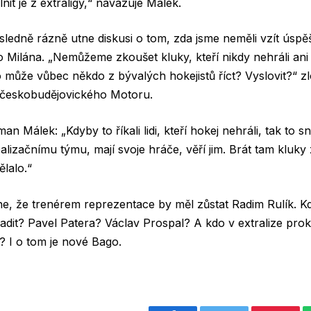
lnit je z extraligy,“ navazuje Málek.
ledně rázně utne diskusi o tom, zda jsme neměli vzít úspě
 Milána. „Nemůžeme zkoušet kluky, kteří nikdy nehráli ani
o může vůbec někdo z bývalých hokejistů říct? Vyslovit?“ z
 českobudějovického Motoru.
an Málek: „Kdyby to říkali lidi, kteří hokej nehráli, tak to
alizačnímu týmu, mají svoje hráče, věří jim. Brát tam kluky 
lalo.“
ne, že trenérem reprezentace by měl zůstat Radim Rulík. K
dit? Pavel Patera? Václav Prospal? A kdo v extralize prok
y? I o tom je nové Bago.