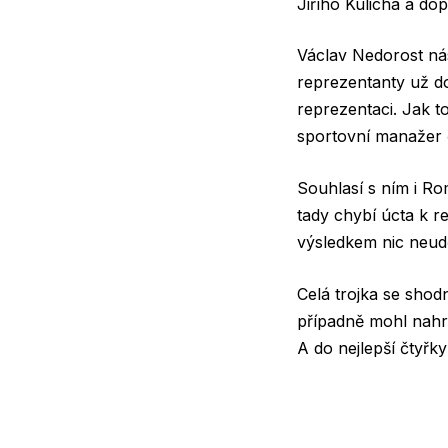
Jiřího Kulicha a dop
Václav Nedorost nás
reprezentanty už do
reprezentaci. Jak t
sportovní manažer
Souhlasí s ním i Rom
tady chybí úcta k re
výsledkem nic neudě
Celá trojka se shod
případně mohl nahra
A do nejlepší čtyřk