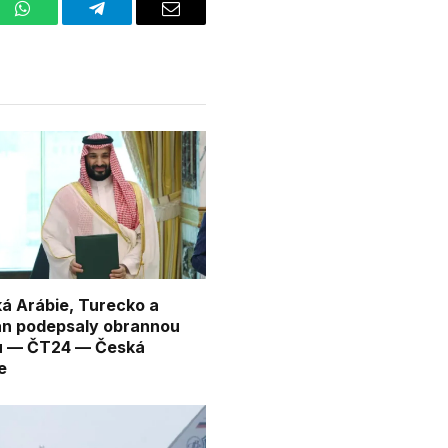
st
WhatsApp
Telegram
Email
á Arábie, Turecko a
án podepsaly obrannou
u — ČT24 — Česká
e