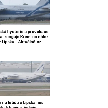
uská hysterie a provokace
a, reaguje Kreml na nález
v Lipsku – Aktuálně.cz
na letišti u Lipska nesl
ilo trhaviny, indicie