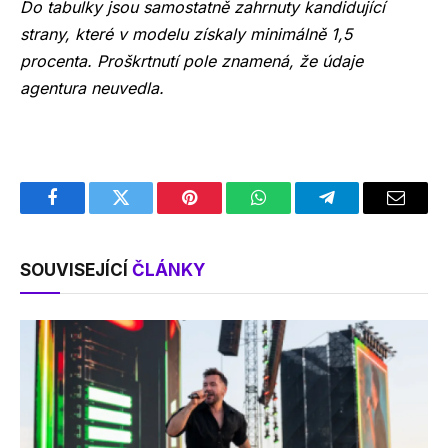
Do tabulky jsou samostatně zahrnuty kandidující
strany, které v modelu získaly minimálně 1,5
procenta. Proškrtnutí pole znamená, že údaje
agentura neuvedla.
Facebook
Twitter
Pinterest
WhatsApp
Telegram
Email
SOUVISEJÍCÍ
ČLÁNKY