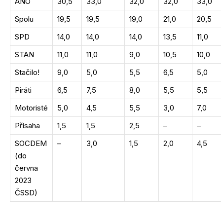
ANO
30,5
33,0
32,0
32,0
33,0
Spolu
19,5
19,5
19,0
21,0
20,5
SPD
14,0
14,0
14,0
13,5
11,0
STAN
11,0
11,0
9,0
10,5
10,0
Stačilo!
9,0
5,0
5,5
6,5
5,0
Piráti
6,5
7,5
8,0
5,5
5,5
Motoristé
5,0
4,5
5,5
3,0
7,0
Přísaha
1,5
1,5
2,5
–
–
SOCDEM
–
3,0
1,5
2,0
4,5
(do
června
2023
ČSSD)