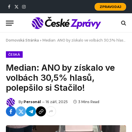
ZPRAVODAJ
Facebook
X
Instagram
(Twitter)
Domovská Stránka
»
Median: ANO by získalo ve volbách 30,5% hlasů, polepšilo si Stačilo!
ČESKÁ
Median: ANO by získalo ve
volbách 30,5% hlasů,
polepšilo si Stačilo!
By
Personál
16 září, 2025
3 Mins Read