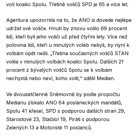
volí koalici Spolu. Třetině voličů SPD je 65 a více let.
Agentura upozornila na to, že ANO si dovede nejlépe
udržet své voliče. Hnutí by znovu volilo 69 procent
lidí, kteří byli jeho voliči už před čtyřmi lety. Více než
polovina lidí, kteří u minulých voleb nebyli, by nyní k
volbám opět nešli. „Třetina současných voličů STAN
volila v minulých volbách koalici Spolu. Dalších 21
procent z bývalých voličů Spolu se k volbám
nechystá nebo neví, koho volit,“ sdělil Median.
Ve dvousetčlenné Sněmovně by podle propočtu
Medianu získalo ANO 64 poslaneckých mandátů,
Spolu 41 křesel, SPD s podporou dalších stran 29,
Starostové 23, Stačilo! 19, Piráti s podporou
Zelených 13 a Motoristé 11 poslanců.