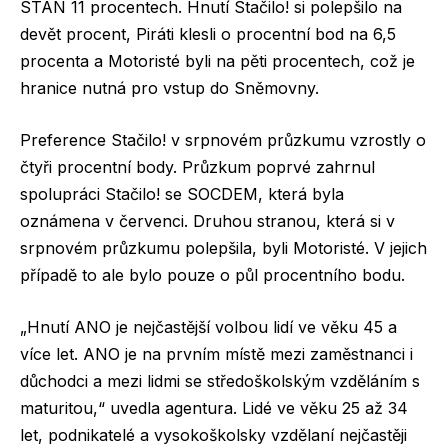
STAN 11 procentech. Hnutí Stačilo! si polepšilo na
devět procent, Piráti klesli o procentní bod na 6,5
procenta a Motoristé byli na pěti procentech, což je
hranice nutná pro vstup do Sněmovny.
Preference Stačilo! v srpnovém průzkumu vzrostly o
čtyři procentní body. Průzkum poprvé zahrnul
spolupráci Stačilo! se SOCDEM, která byla
oznámena v červenci. Druhou stranou, která si v
srpnovém průzkumu polepšila, byli Motoristé. V jejich
případě to ale bylo pouze o půl procentního bodu.
„Hnutí ANO je nejčastější volbou lidí ve věku 45 a
více let. ANO je na prvním místě mezi zaměstnanci i
důchodci a mezi lidmi se středoškolským vzděláním s
maturitou,“ uvedla agentura. Lidé ve věku 25 až 34
let, podnikatelé a vysokoškolsky vzdělaní nejčastěji