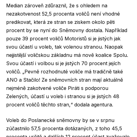
Median zároveň zdůraznil, že s ohledem na
nezakotvenost 52,5 procenta voličů není vhodné
predikovat, která ze stran se ziskem okolo pěti
procent by se nyní do Sněmovny dostala. Například
pouze 39 procent voličů Motoristů si je jistých jak
svou účastí u voleb, tak volenou stranou. Naopak
nejjistější voličskou základnu má nově koalice Spolu.
Svou účastí i volbou si je jistých 70 procent jejích
voličů. „Pevně rozhodnuté voliče má tradičně také
ANO a Stačilo! Ze sněmovních stran mají aktuálně
nejméně zakotvené voliče Piráti s podporou
Zelených, účastí u voleb i stranou si je jistých 48
procent voličů těchto stran,“ dodala agentura.
Voleb do Poslanecké sněmovny by se v srpnu
zúčastnilo 57,5 procenta dotázaných, z toho 45,5
procenta určitě a dalších 12 procent účast zvažovalo.