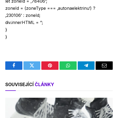
let zoneId = ‚78406‘;
zoneId = (zoneType === ‚autonaelektrinu‘) ?
‚230106‘ : zoneId;
div.innerHTML = “;
}
}
Facebook
Twitter
Pinterest
WhatsApp
Telegram
Email
SOUVISEJÍCÍ
ČLÁNKY