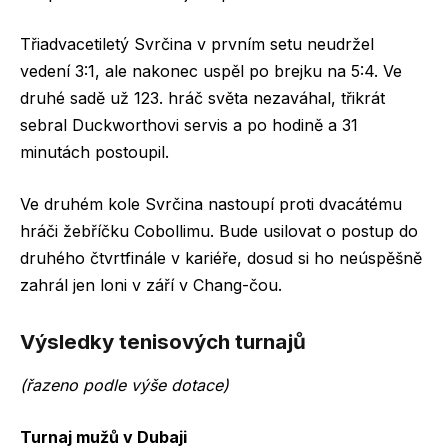
Třiadvacetiletý Svrčina v prvním setu neudržel
vedení 3:1, ale nakonec uspěl po brejku na 5:4. Ve
druhé sadě už 123. hráč světa nezaváhal, třikrát
sebral Duckworthovi servis a po hodině a 31
minutách postoupil.
Ve druhém kole Svrčina nastoupí proti dvacátému
hráči žebříčku Cobollimu. Bude usilovat o postup do
druhého čtvrtfinále v kariéře, dosud si ho neúspěšně
zahrál jen loni v září v Chang-čou.
Výsledky tenisových turnajů
(řazeno podle výše dotace)
Turnaj mužů v Dubaji