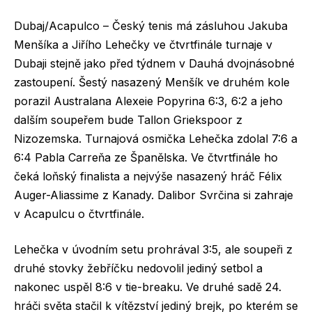
Dubaj/Acapulco – Český tenis má zásluhou Jakuba
Menšíka a Jiřího Lehečky ve čtvrtfinále turnaje v
Dubaji stejně jako před týdnem v Dauhá dvojnásobné
zastoupení. Šestý nasazený Menšík ve druhém kole
porazil Australana Alexeie Popyrina 6:3, 6:2 a jeho
dalším soupeřem bude Tallon Griekspoor z
Nizozemska. Turnajová osmička Lehečka zdolal 7:6 a
6:4 Pabla Carreňa ze Španělska. Ve čtvrtfinále ho
čeká loňský finalista a nejvýše nasazený hráč Félix
Auger-Aliassime z Kanady. Dalibor Svrčina si zahraje
v Acapulcu o čtvrtfinále.
Lehečka v úvodním setu prohrával 3:5, ale soupeři z
druhé stovky žebříčku nedovolil jediný setbol a
nakonec uspěl 8:6 v tie-breaku. Ve druhé sadě 24.
hráči světa stačil k vítězství jediný brejk, po kterém se