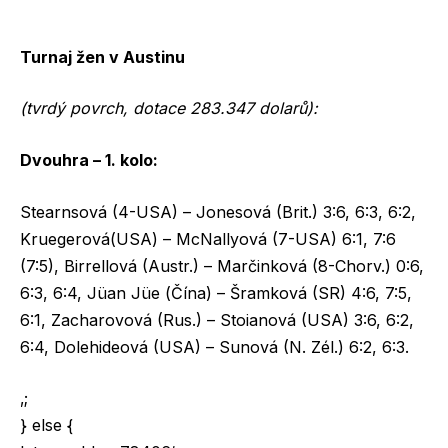
Turnaj žen v Austinu
(tvrdý povrch, dotace 283.347 dolarů):
Dvouhra – 1. kolo:
Stearnsová (4-USA) – Jonesová (Brit.) 3:6, 6:3, 6:2,
Kruegerová(USA) – McNallyová (7-USA) 6:1, 7:6
(7:5), Birrellová (Austr.) – Marčinková (8-Chorv.) 0:6,
6:3, 6:4, Jüan Jüe (Čína) – Šramková (SR) 4:6, 7:5,
6:1, Zacharovová (Rus.) – Stoianová (USA) 3:6, 6:2,
6:4, Dolehideová (USA) – Sunová (N. Zél.) 6:2, 6:3.
‚;
} else {