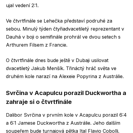
ujal vedení 2:1.
Ve čtvrtfinále se Lehečka představí podruhé za
sebou. Minulý týden čtyřiadvacetiletý reprezentant v
Dauhá v boji o semifinále prohrál ve dvou setech s
Arthurem Filsem z Francie.
O čtvrtfinále dnes bude ještě v Dubaji usilovat
dvacetiletý Jakub Menšík. Třináctý hráč světa ve
druhém kole narazí na Alexeie Popyrina z Austrálie.
Svrčina v Acapulcu porazil Duckwortha a
zahraje si o čtvrtfinále
Dalibor Svrčina v prvním kole v Acapulcu porazil 6:4
a 6:1 Jamese Duckwortha z Austrálie. Jeho dalším
soupeřem bude turnajová pětka Ital Flavio Cobolli.