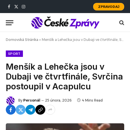
ZPRAVODAJ
Facebook
X
Instagram
(Twitter)
Domovská Stránka
»
Menšík a Lehečka jsou v Dubaji ve čtvrtfinále, Svrčina postoupil v Acapulcu
SPORT
Menšík a Lehečka jsou v
Dubaji ve čtvrtfinále, Svrčina
postoupil v Acapulcu
By
Personál
25 února, 2026
4 Mins Read