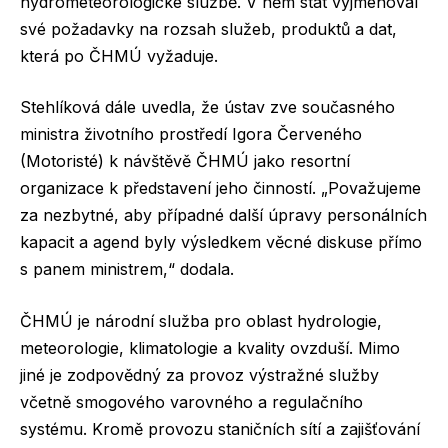
hydrometeorologické službě. V něm stát vyjmenoval
své požadavky na rozsah služeb, produktů a dat,
která po ČHMÚ vyžaduje.
Stehlíková dále uvedla, že ústav zve současného
ministra životního prostředí Igora Červeného
(Motoristé) k návštěvě ČHMÚ jako resortní
organizace k představení jeho činností. „Považujeme
za nezbytné, aby případné další úpravy personálních
kapacit a agend byly výsledkem věcné diskuse přímo
s panem ministrem,“ dodala.
ČHMÚ je národní služba pro oblast hydrologie,
meteorologie, klimatologie a kvality ovzduší. Mimo
jiné je zodpovědný za provoz výstražné služby
včetně smogového varovného a regulačního
systému. Kromě provozu staničních sítí a zajišťování