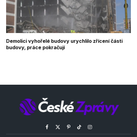
Demolici vyhořelé budovy urychlilo zřícení části
budovy, práce pokračují
Facebook
X
Pinterest
TikTok
Instagram
(Twitter)