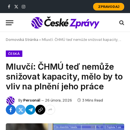
ZPRAVODAJ
Facebook
X
Instagram
(Twitter)
Domovská Stránka
»
Mluvčí: ČHMÚ teď nemůže snižovat kapacity, mělo by to vliv na plnění jeho práce
ČESKÁ
Mluvčí: ČHMÚ teď nemůže
snižovat kapacity, mělo by to
vliv na plnění jeho práce
By
Personál
26 února, 2026
3 Mins Read