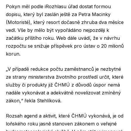
Pokyn měl podle iRozhlasu úřad dostat formou
dopisu, který byl zaslán ještě za Petra Macinky
(Motoristé), který resort dočasně zhruba dva měsíce
vedl. Vše by mělo být vypořádáno nejpozději k
začátku příštího roku. Web dále uvádí, že v návrhu
rozpočtu se snižuje příspěvek pro ústav o 20 milionů
korun.
„V případě redukce počtu zaměstnanců je nezbytné
ze strany ministerstva životního prostředí určit, které
služby či produkty již ČHMÚ z důvodů úspor nemá
nadále vykonávat a adekvátně novelizovat zmíněný
zákon,“ řekla Stehlíková.
Rozsah agend a aktivit, které ČHMÚ vykonává, je od
loňského roku jasně stanoven zákonem o veřejné