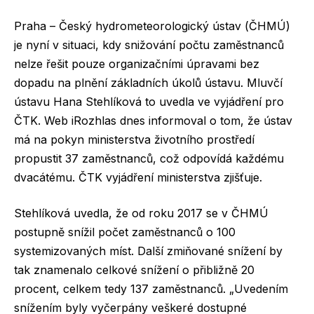
Praha – Český hydrometeorologický ústav (ČHMÚ)
je nyní v situaci, kdy snižování počtu zaměstnanců
nelze řešit pouze organizačními úpravami bez
dopadu na plnění základních úkolů ústavu. Mluvčí
ústavu Hana Stehlíková to uvedla ve vyjádření pro
ČTK. Web iRozhlas dnes informoval o tom, že ústav
má na pokyn ministerstva životního prostředí
propustit 37 zaměstnanců, což odpovídá každému
dvacátému. ČTK vyjádření ministerstva zjišťuje.
Stehlíková uvedla, že od roku 2017 se v ČHMÚ
postupně snížil počet zaměstnanců o 100
systemizovaných míst. Další zmiňované snížení by
tak znamenalo celkové snížení o přibližně 20
procent, celkem tedy 137 zaměstnanců. „Uvedením
snížením byly vyčerpány veškeré dostupné