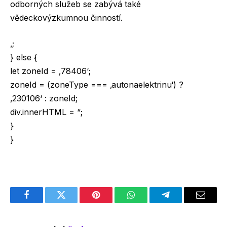
odborných služeb se zabývá také
vědeckovýzkumnou činností.
‚;
} else {
let zoneId = ‚78406‘;
zoneId = (zoneType === ‚autonaelektrinu‘) ?
‚230106‘ : zoneId;
div.innerHTML = “;
}
}
Facebook
Twitter
Pinterest
WhatsApp
Telegram
Email