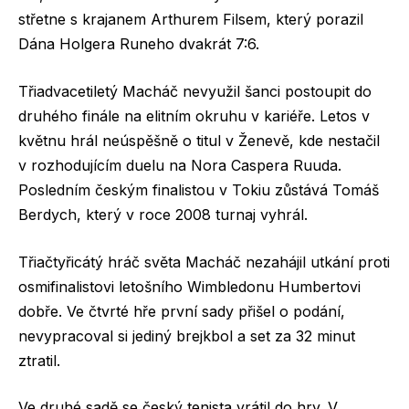
střetne s krajanem Arthurem Filsem, který porazil
Dána Holgera Runeho dvakrát 7:6.
Třiadvacetiletý Macháč nevyužil šanci postoupit do
druhého finále na elitním okruhu v kariéře. Letos v
květnu hrál neúspěšně o titul v Ženevě, kde nestačil
v rozhodujícím duelu na Nora Caspera Ruuda.
Posledním českým finalistou v Tokiu zůstává Tomáš
Berdych, který v roce 2008 turnaj vyhrál.
Třiačtyřicátý hráč světa Macháč nezahájil utkání proti
osmifinalistovi letošního Wimbledonu Humbertovi
dobře. Ve čtvrté hře první sady přišel o podání,
nevypracoval si jediný brejkbol a set za 32 minut
ztratil.
Ve druhé sadě se český tenista vrátil do hry. V