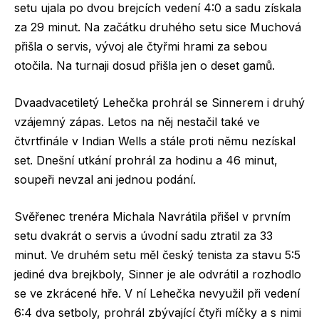
setu ujala po dvou brejcích vedení 4:0 a sadu získala
za 29 minut. Na začátku druhého setu sice Muchová
přišla o servis, vývoj ale čtyřmi hrami za sebou
otočila. Na turnaji dosud přišla jen o deset gamů.
Dvaadvacetiletý Lehečka prohrál se Sinnerem i druhý
vzájemný zápas. Letos na něj nestačil také ve
čtvrtfinále v Indian Wells a stále proti němu nezískal
set. Dnešní utkání prohrál za hodinu a 46 minut,
soupeři nevzal ani jednou podání.
Svěřenec trenéra Michala Navrátila přišel v prvním
setu dvakrát o servis a úvodní sadu ztratil za 33
minut. Ve druhém setu měl český tenista za stavu 5:5
jediné dva brejkboly, Sinner je ale odvrátil a rozhodlo
se ve zkrácené hře. V ní Lehečka nevyužil při vedení
6:4 dva setboly, prohrál zbývající čtyři míčky a s nimi