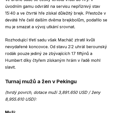
úvodním gamu odvrátil na servisu nepříznivý stav
15:40 a ve čtvrté hře získal důležitý brejk. Přestože v
deváté hře čelil dalším dvěma brejkbolům, podařilo se
mu je smazat a vývoj utkání srovnat.
Rozhodující třetí sadu však Macháč ztratil kvůli
nevydařené koncovce. Od stavu 2:2 uhrál berounský
rodák pouze jediný ze zbývajících 17 fiftýnů a
Humbert díky čtyřem získaným hrám v řadě mohl
slavit.
Turnaj mužů a žen v Pekingu
(tvrdý povrch, dotace muži 3,891.650 USD / ženy
8,955.610 USD):
Muži: