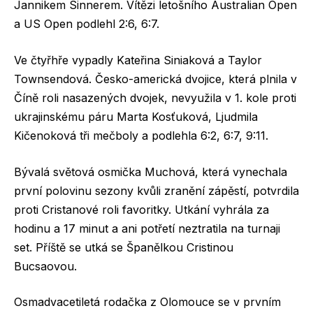
Jannikem Sinnerem. Vítězi letošního Australian Open
a US Open podlehl 2:6, 6:7.
Ve čtyřhře vypadly Kateřina Siniaková a Taylor
Townsendová. Česko-americká dvojice, která plnila v
Číně roli nasazených dvojek, nevyužila v 1. kole proti
ukrajinskému páru Marta Kosťuková, Ljudmila
Kičenoková tři mečboly a podlehla 6:2, 6:7, 9:11.
Bývalá světová osmička Muchová, která vynechala
první polovinu sezony kvůli zranění zápěstí, potvrdila
proti Cristanové roli favoritky. Utkání vyhrála za
hodinu a 17 minut a ani potřetí neztratila na turnaji
set. Příště se utká se Španělkou Cristinou
Bucsaovou.
Osmadvacetiletá rodačka z Olomouce se v prvním