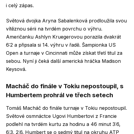
i celý zápas.
Světová dvojka Aryna Sabalenková prodloužila svou
vítěznou sérii na tvrdém povrchu o výhru.
Američanku Ashlyn Kruegerovou porazila dvakrát
6:2 a připsala si 14. výhru v řadě. Šampionka US
Open a turnaje v Cincinnati může získat třetí titul za
sebou. Nyní ji čeká další americká hráčka Madison
Keysová.
Macháč do finále v Tokiu nepostoupil, s
Humbertem prohrál ve třech setech
Tomáš Macháč do finále turnaje v Tokiu nepostoupil.
Světové osmnáctce Ugovi Humbertovi z Francie
podlehl na tvrdém kurtu za hodinu a 46 minut 3:6,
6:3, 2:6. Humbert se o sedmý titul na okruhu ATP