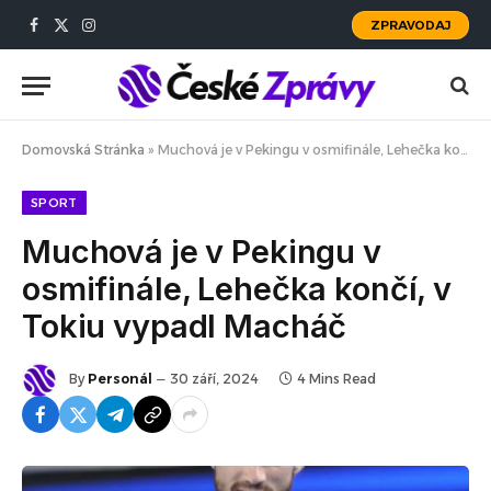
ZPRAVODAJ
Facebook
X
Instagram
(Twitter)
Domovská Stránka
»
Muchová je v Pekingu v osmifinále, Lehečka končí, v Tokiu vypadl Macháč
SPORT
Muchová je v Pekingu v
osmifinále, Lehečka končí, v
Tokiu vypadl Macháč
By
Personál
30 září, 2024
4 Mins Read