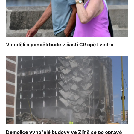
V neděli a pondělí bude v části ČR opět vedro
Demolice vyhořelé budovy ve Zlíně se po opravě