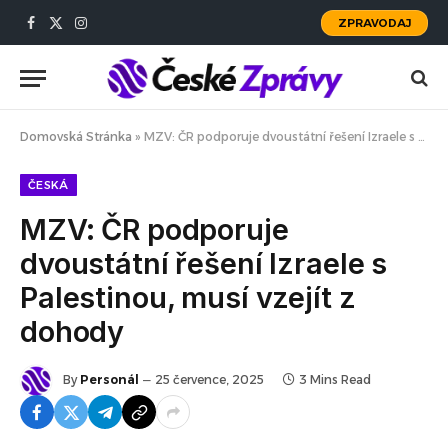
ZPRAVODAJ
Facebook
X
Instagram
(Twitter)
Domovská Stránka
»
MZV: ČR podporuje dvoustátní řešení Izraele s Palestinou, musí vzejít z dohody
ČESKÁ
MZV: ČR podporuje
dvoustátní řešení Izraele s
Palestinou, musí vzejít z
dohody
By
Personál
25 července, 2025
3 Mins Read