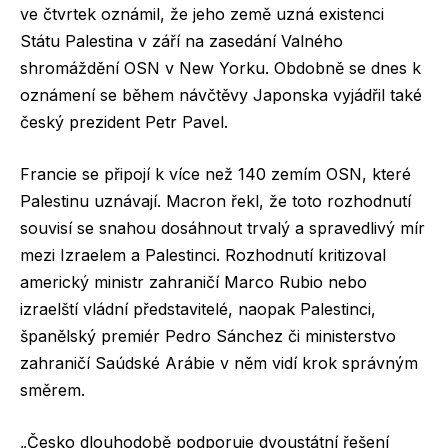
ve čtvrtek oznámil, že jeho země uzná existenci
Státu Palestina v září na zasedání Valného
shromáždění OSN v New Yorku. Obdobně se dnes k
oznámení se během návčtěvy Japonska vyjádřil také
český prezident Petr Pavel.
Francie se připojí k více než 140 zemím OSN, které
Palestinu uznávají. Macron řekl, že toto rozhodnutí
souvisí se snahou dosáhnout trvalý a spravedlivý mír
mezi Izraelem a Palestinci. Rozhodnutí kritizoval
americký ministr zahraničí Marco Rubio nebo
izraelští vládní představitelé, naopak Palestinci,
španělský premiér Pedro Sánchez či ministerstvo
zahraničí Saúdské Arábie v něm vidí krok správným
směrem.
„Česko dlouhodobě podporuje dvoustátní řešení