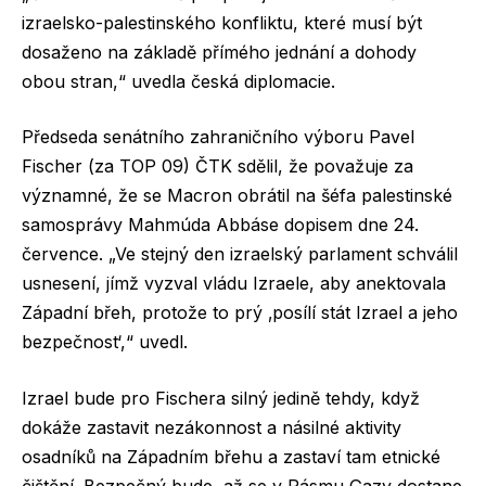
izraelsko-palestinského konfliktu, které musí být
dosaženo na základě přímého jednání a dohody
obou stran,“ uvedla česká diplomacie.
Předseda senátního zahraničního výboru Pavel
Fischer (za TOP 09) ČTK sdělil, že považuje za
významné, že se Macron obrátil na šéfa palestinské
samosprávy Mahmúda Abbáse dopisem dne 24.
července. „Ve stejný den izraelský parlament schválil
usnesení, jímž vyzval vládu Izraele, aby anektovala
Západní břeh, protože to prý ‚posílí stát Izrael a jeho
bezpečnost‘,“ uvedl.
Izrael bude pro Fischera silný jedině tehdy, když
dokáže zastavit nezákonnost a násilné aktivity
osadníků na Západním břehu a zastaví tam etnické
čištění. Bezpečný bude, až se v Pásmu Gazy dostane