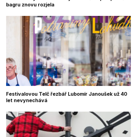
bagru znovu rozjela
Festivalovou Telč řezbář Lubomír Janoušek už 40
let nevynechává