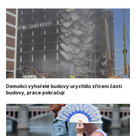
Demolici vyhořelé budovy urychlilo zřícení části
budovy, práce pokračují