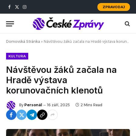
ZPRAVODAJ
Facebook
X
Instagram
(Twitter)
Domovská Stránka
»
Návštěvou žáků začala na Hradě výstava korunovačních klenotů
KULTURA
Návštěvou žáků začala na
Hradě výstava
korunovačních klenotů
By
Personál
16 září, 2025
2 Mins Read