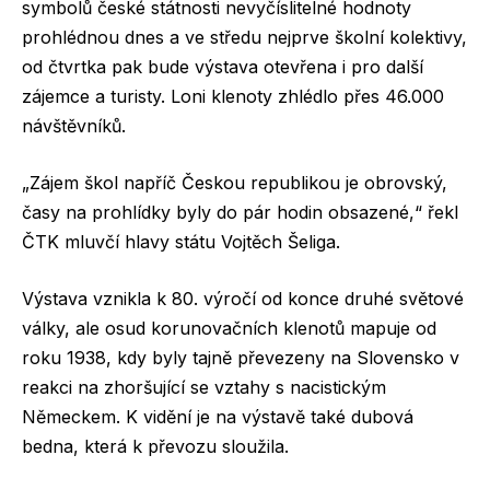
symbolů české státnosti nevyčíslitelné hodnoty
prohlédnou dnes a ve středu nejprve školní kolektivy,
od čtvrtka pak bude výstava otevřena i pro další
zájemce a turisty. Loni klenoty zhlédlo přes 46.000
návštěvníků.
„Zájem škol napříč Českou republikou je obrovský,
časy na prohlídky byly do pár hodin obsazené,“ řekl
ČTK mluvčí hlavy státu Vojtěch Šeliga.
Výstava vznikla k 80. výročí od konce druhé světové
války, ale osud korunovačních klenotů mapuje od
roku 1938, kdy byly tajně převezeny na Slovensko v
reakci na zhoršující se vztahy s nacistickým
Německem. K vidění je na výstavě také dubová
bedna, která k převozu sloužila.