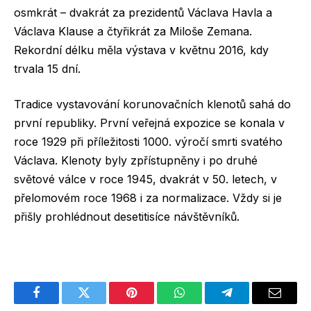
osmkrát – dvakrát za prezidentů Václava Havla a
Václava Klause a čtyřikrát za Miloše Zemana.
Rekordní délku měla výstava v květnu 2016, kdy
trvala 15 dní.
Tradice vystavování korunovačních klenotů sahá do
první republiky. První veřejná expozice se konala v
roce 1929 při příležitosti 1000. výročí smrti svatého
Václava. Klenoty byly zpřístupněny i po druhé
světové válce v roce 1945, dvakrát v 50. letech, v
přelomovém roce 1968 i za normalizace. Vždy si je
přišly prohlédnout desetitisíce návštěvníků.
Facebook
Twitter
Pinterest
WhatsApp
Telegram
Email