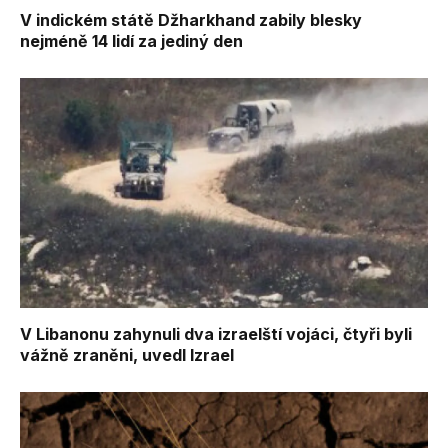
V indickém státě Džharkhand zabily blesky
nejméně 14 lidí za jediný den
V Libanonu zahynuli dva izraelští vojáci, čtyři byli
vážně zraněni, uvedl Izrael