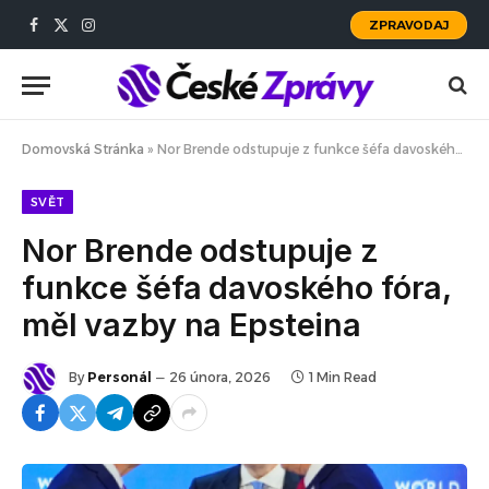
ZPRAVODAJ
Facebook
X
Instagram
(Twitter)
Domovská Stránka
»
Nor Brende odstupuje z funkce šéfa davoského fóra, měl vazby na Epsteina
SVĚT
Nor Brende odstupuje z
funkce šéfa davoského fóra,
měl vazby na Epsteina
By
Personál
26 února, 2026
1 Min Read