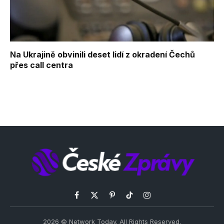
Na Ukrajině obvinili deset lidí z okradení Čechů
přes call centra
Facebook
X
Pinterest
TikTok
Instagram
(Twitter)
2026 © Network Today. All Rights Reserved.