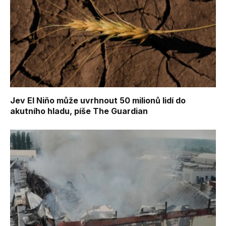
Jev El Niňo může uvrhnout 50 milionů lidí do
akutního hladu, píše The Guardian