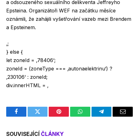
a odsouzeného sexuálního delikventa Jeffreyho
Epsteina. Organizátoři WEF na začátku měsíce
oznámili, že zahájili vyšetřování vazeb mezi Brendem
a Epsteinem.
‚;
} else {
let zoneId = ‚78406‘;
zoneId = (zoneType === ‚autonaelektrinu‘) ?
‚230106‘ : zoneId;
div.innerHTML = ‚
Facebook
Twitter
Pinterest
WhatsApp
Telegram
Email
SOUVISEJÍCÍ
ČLÁNKY