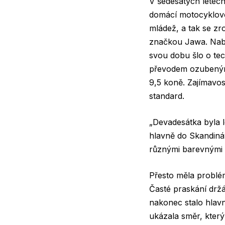
V šedesátých letech
domácí motocyklovo
mládež, a tak se z
značkou Jawa. Nabíz
svou dobu šlo o te
převodem ozubenými
9,5 koně. Zajímavos
standard.
„Devadesátka byla l
hlavně do Skandináv
různými barevnými 
Přesto měla problém 
Časté praskání držá
nakonec stalo hlav
ukázala směr, kter