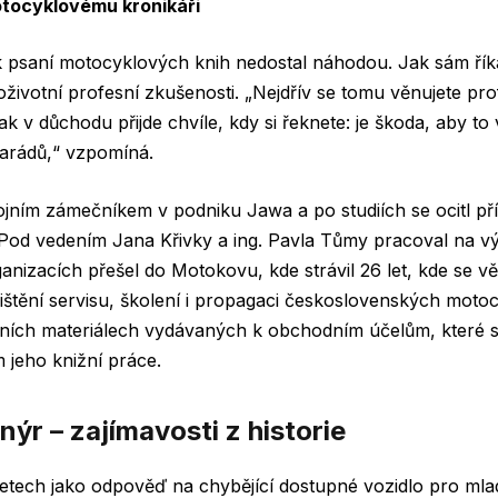
tocyklovému kronikáři
k psaní motocyklových knih nedostal náhodou. Jak sám řík
loživotní profesní zkušenosti. „Nejdřív se tomu věnujete pr
pak v důchodu přijde chvíle, kdy si řeknete: je škoda, aby t
arádů,“ vzpomíná.
trojním zámečníkem v podniku Jawa
a
po studiích
se ocitl p
. Pod vedením Jana Křivky a
ing. Pavla Tůmy
pracoval na v
anizacích přešel do Motokovu
, kde strávil 26 let,
kde
se v
ištění
servisu, školení i propagaci československých moto
ních materiálech vydávaných
k obchodním účelům,
které s
jeho knižní práce.
ýr – zajímavosti z historie
 letech jako odpověď na chybějící dostupné vozidlo pro mladé