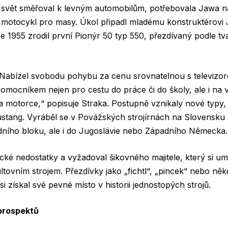
y svět směřoval k levným automobilům, potřebovala Jawa 
 motocykl pro masy. Úkol připadl mladému konstruktérovi J
ce 1955 zrodil první Pionýr 50 typ 550, přezdívaný podle t
Nabízel svobodu pohybu za cenu srovnatelnou s televizore
mocníkem nejen pro cestu do práce či do školy, ale i na v
 motorce,“ popisuje Straka. Postupně vznikaly nové typy,
ustang. Vyráběl se v Povážských strojírnách na Slovensku 
ího bloku, ale i do Jugoslávie nebo Západního Německa.
cké nedostatky a vyžadoval šikovného majitele, který si umě
ultovním strojem. Přezdívky jako „fichtl“, „pincek“ nebo ně
si získal své pevné místo v historii jednostopých strojů.
prospektů