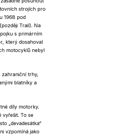
ěl zásadně posunout
ovních strojích pro
ku 1968 pod
později Trail). Na
spojku s primárním
r, který dosahoval
lých motocyklů nebyl
 zahraniční trhy,
anými blatníky a
otné díly motorky.
vyřešit. To se
sto „devadesátka“
ni vzpomíná jako