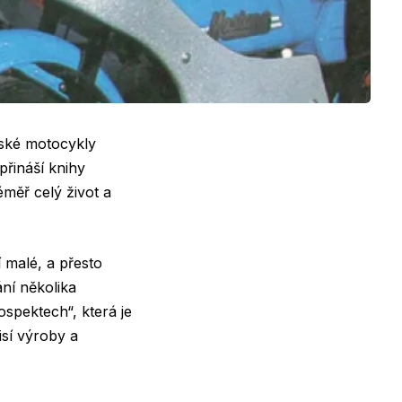
nské motocykly
řináší knihy
éměř celý život a
 malé, a přesto
ní několika
rospektech“
, která je
isí výroby a