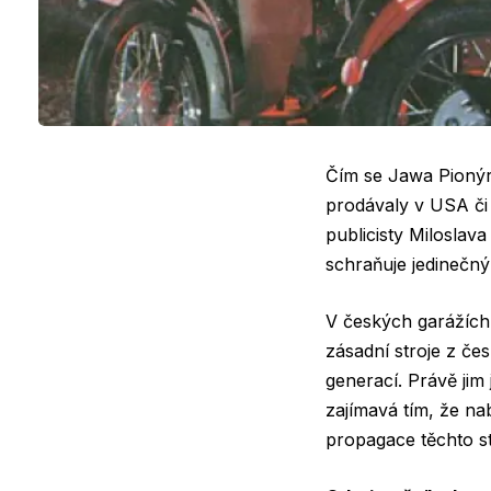
Čím se Jawa Pionýr
prodávaly v USA či
publicisty Miloslav
schraňuje jedinečný
V českých garážích 
zásadní stroje z če
generací. Právě jim
zajímavá tím, že nab
propagace těchto st