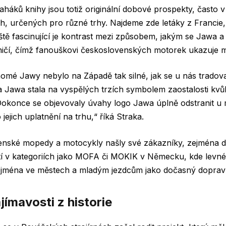
aháků knihy jsou totiž originální dobové prospekty, často v
h, určených pro různé trhy. Najdeme zde letáky z Francie
ě fascinující je kontrast mezi způsobem, jakým se Jawa a
ničí, čímž fanouškovi československých motorek ukazuje 
nomé Jawy nebylo na Západě tak silné, jak se u nás tradov
a Jawa
stala
na vyspělých trzích symbolem zaostalosti kvůl
okonce se objevovaly úvahy logo Jawa úplně odstranit
u 
jejich uplatnění na trhu,
“ říká Straka.
venské mopedy a motocykly našly své zákazníky, zejména 
í v kategoriích jako
MOFA
či
MOKIK
v Německu, kde levné s
ejména ve městech a
mladým jezdcům jako dočasný dopravn
jímavosti z historie