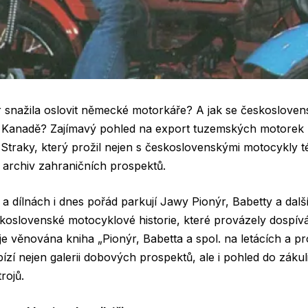
 snažila oslovit německé motorkáře? A jak se českoslove
 Kanadě? Zajímavý pohled na export tuzemských motorek p
a Straky, který prožil nejen s československými motocykly t
 archiv zahraničních prospektů.
a dílnách i dnes pořád parkují Jawy Pionýr, Babetty a další
skoslovenské motocyklové historie, které provázely dospívá
 je věnována kniha
„Pionýr, Babetta a spol. na letácích a p
ízí nejen galerii dobových prospektů, ale i pohled do zákul
rojů.