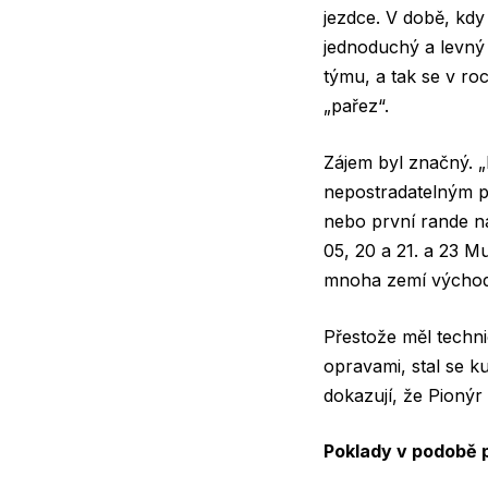
jezdce. V době, kd
jednoduchý a levný
týmu, a tak se v ro
„pařez“.
Zájem byl značný. „
nepostradatelným po
nebo první rande na
05, 20 a 21. a 23 M
mnoha zemí východn
Přestože měl techni
opravami, stal se k
dokazují, že Pionýr 
Poklady v podobě 