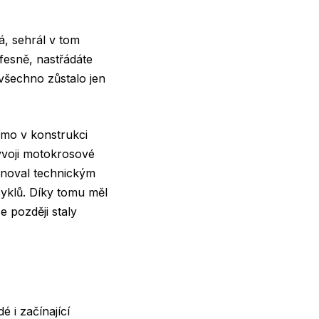
á, sehrál v tom
ofesně, nastřádáte
o všechno zůstalo jen
římo v konstrukci
ývoji motokrosové
ěnoval technickým
cyklů. Díky tomu měl
e později staly
 i začínající