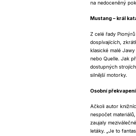
na nedoceněný pok
Mustang – král kat
Z celé řady Pionýrů 
dospívajících, zkrá
klasické malé Jawy 
nebo Quelle. Jak p
dostupných strojích
silnější motorky.
Osobní překvapení
Ačkoli autor knižn
nespočet materiálů, 
zaujaly meziválečné
letáky. „Je to fanta