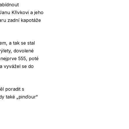
nabídnout
anu Křivkovi a jeho
varu zadní kapotáže
m, a tak se stal
ýlety, dovolené
 nejprve 555, poté
a vyvážel se do
l poradit s
kdy také „pinďour“