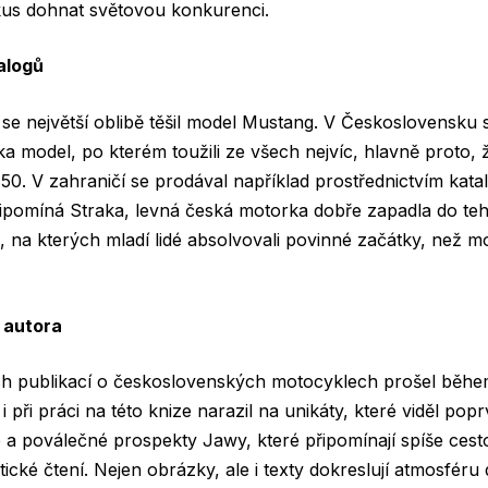
us dohnat světovou konkurenci.
alogů
se největší oblibě těšil model
Mustang
. V Československu s
tka model, po kterém toužili ze všech nejvíc, hlavně proto, 
50. V zahraničí se prodával například prostřednictvím ka
řipomíná Straka, levná česká motorka dobře zapadla do teh
, na kterých mladí lidé absolvovali povinné začátky, než mo
 autora
ích publikací o československých motocyklech prošel běhe
i při práci na této knize narazil na unikáty, které viděl pop
 a poválečné prospekty Jawy, které připomínají spíše cest
stické čtení. Nejen obrázky, ale i texty dokreslují atmosféru 