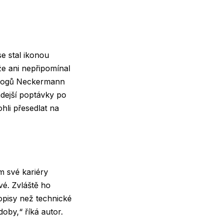
e stal ikonou
že ani nepřipomínal
talogů Neckermann
dejší poptávky po
hli přesedlat na
m své kariéry
rvé. Zvláště ho
opisy než technické
doby,“ říká autor.