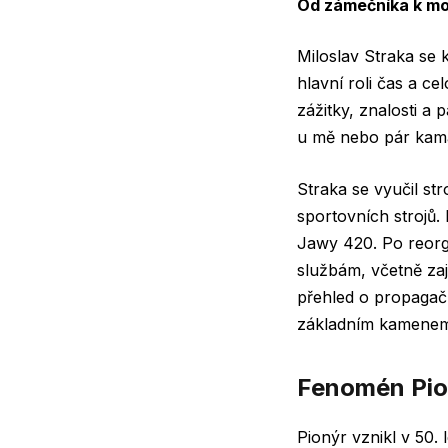
Od zámečníka k mo
Miloslav Straka se 
hlavní roli čas a ce
zážitky, znalosti a 
u mě nebo pár kam
Straka se vyučil s
sportovních strojů
Jawy 420. Po reorg
službám, včetně zaj
přehled
o propagač
základním kamenem 
Fenomén Pion
Pionýr vznikl v 50.