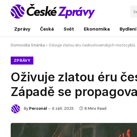
Zprávy
Česká
Svět
Ekonomika
Bydlení
Domovská Stránka
»
Oživuje zlatou éru československých motocyklů.
ZPRÁVY
Oživuje zlatou éru č
Západě se propagoval
By
Personál
6 září, 2025
8 Mins Read