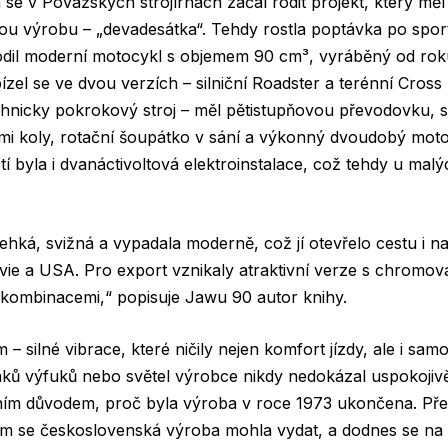
 se v Povážských strojírnách začal rodit projekt, který m
u výrobu – „devadesátka“. Tehdy rostla poptávka po sport
rodil moderní motocykl s objemem 90 cm³, vyráběný od ro
el se ve dvou verzích – silniční Roadster a terénní Cross (
chnicky pokrokový stroj – měl pětistupňovou převodovku, 
 koly, rotační šoupátko v sání a výkonný dvoudobý moto
tí byla i dvanáctivoltová elektroinstalace, což tehdy u ma
ehká, svižná a vypadala moderně, což jí otevřelo cestu i na
ie a USA. Pro export vznikaly atraktivní verze s chromov
kombinacemi,“ popisuje Jawu 90 autor knihy.
– silné vibrace, které ničily nejen komfort jízdy, ale i sam
ků výfuků nebo světel výrobce nikdy nedokázal uspokojivě 
ním důvodem, proč byla výroba v roce 1973 ukončena. Pře
ým se československá výroba mohla vydat, a dodnes se na 