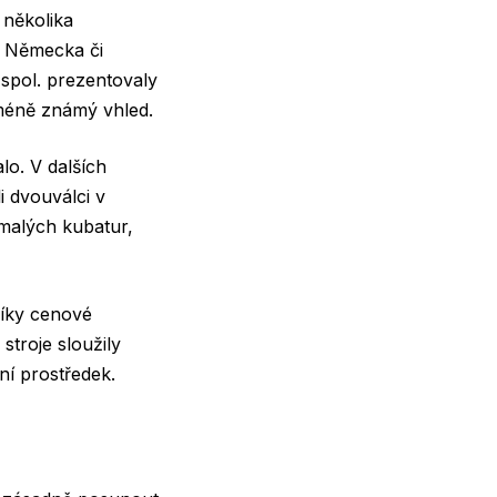
 několika
, Německa či
 spol. prezentovaly
méně známý vhled.
alo.
V dalších
i dvouválci v
malých kubatur
,
díky cenové
troje sloužily
í prostředek.