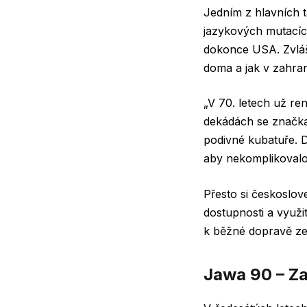
Jedním z hlavních t
jazykových mutacíc
dokonce USA. Zvlášt
doma a jak v zahra
„V 70. letech už re
dekádách se značk
podivné kubatuře.
D
aby nekomplikovalo 
Přesto si českoslo
dostupnosti a využit
k běžné dopravě z
Jawa 90 – Za