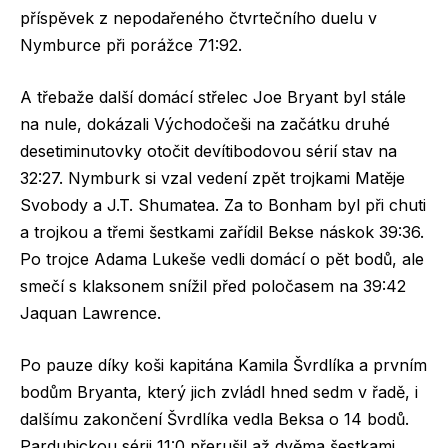
příspěvek z nepodařeného čtvrtečního duelu v
Nymburce při porážce 71:92.
A třebaže další domácí střelec Joe Bryant byl stále
na nule, dokázali Východočeši na začátku druhé
desetiminutovky otočit devítibodovou sérií stav na
32:27. Nymburk si vzal vedení zpět trojkami Matěje
Svobody a J.T. Shumatea. Za to Bonham byl při chuti
a trojkou a třemi šestkami zařídil Bekse náskok 39:36.
Po trojce Adama Lukeše vedli domácí o pět bodů, ale
smečí s klaksonem snížil před poločasem na 39:42
Jaquan Lawrence.
Po pauze díky koši kapitána Kamila Švrdlíka a prvním
bodům Bryanta, který jich zvládl hned sedm v řadě, i
dalšímu zakončení Švrdlíka vedla Beksa o 14 bodů.
Pardubickou sérii 11:0 přerušil až dvěma šestkami