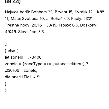
69:44)
Nejvíce bodů: Bonham 22, Bryant 15, Švrdlík 12 – Kříž
11, Matěj Svoboda 10, J. Bohačík 7. Fauly: 23:21.
Trestné hody: 20/16 – 30/15. Trojky: 8:6. Doskoky:
49:46. Stav série: 3:3.
‚;
} else {
let zoneId = ‚78406‘;
zoneId = (zoneType === ‚autonaelektrinu‘) ?
‚230106‘ : zoneId;
div.innerHTML = “;
}
}