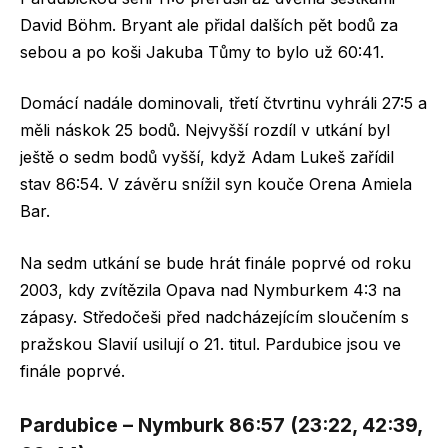
David Böhm. Bryant ale přidal dalších pět bodů za
sebou a po koši Jakuba Tůmy to bylo už 60:41.
Domácí nadále dominovali, třetí čtvrtinu vyhráli 27:5 a
měli náskok 25 bodů. Nejvyšší rozdíl v utkání byl
ještě o sedm bodů vyšší, když Adam Lukeš zařídil
stav 86:54. V závěru snížil syn kouče Orena Amiela
Bar.
Na sedm utkání se bude hrát finále poprvé od roku
2003, kdy zvítězila Opava nad Nymburkem 4:3 na
zápasy. Středočeši před nadcházejícím sloučením s
pražskou Slavií usilují o 21. titul. Pardubice jsou ve
finále poprvé.
Pardubice – Nymburk 86:57 (23:22, 42:39,