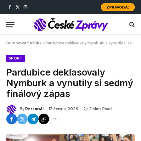
ZPRAVODAJ
Facebook
X
Instagram
(Twitter)
Domovská Stránka
»
Pardubice deklasovaly Nymburk a vynutily si sedmý finálový zápas
SPORT
Pardubice deklasovaly
Nymburk a vynutily si sedmý
finálový zápas
By
Personál
13 června, 2026
2 Mins Read