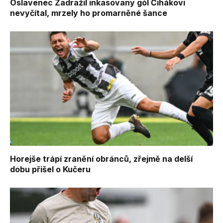
Oslavenec Zadražil inkasovaný gól Čihákovi
nevyčítal, mrzely ho promarněné šance
Horejše trápí zranění obránců, zřejmě na delší
dobu přišel o Kučeru