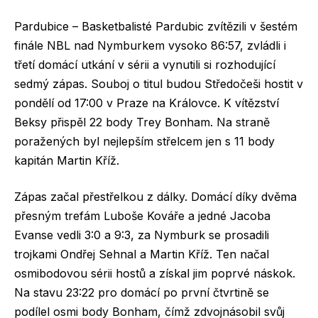
Pardubice – Basketbalisté Pardubic zvítězili v šestém
finále NBL nad Nymburkem vysoko 86:57, zvládli i
třetí domácí utkání v sérii a vynutili si rozhodující
sedmý zápas. Souboj o titul budou Středočeši hostit v
pondělí od 17:00 v Praze na Královce. K vítězství
Beksy přispěl 22 body Trey Bonham. Na straně
poražených byl nejlepším střelcem jen s 11 body
kapitán Martin Kříž.
Zápas začal přestřelkou z dálky. Domácí díky dvěma
přesným trefám Luboše Kováře a jedné Jacoba
Evanse vedli 3:0 a 9:3, za Nymburk se prosadili
trojkami Ondřej Sehnal a Martin Kříž. Ten načal
osmibodovou sérii hostů a získal jim poprvé náskok.
Na stavu 23:22 pro domácí po první čtvrtině se
podílel osmi body Bonham, čímž zdvojnásobil svůj