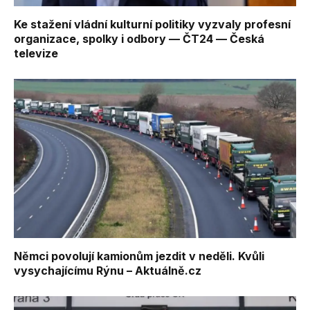
Ke stažení vládní kulturní politiky vyzvaly profesní
organizace, spolky i odbory — ČT24 — Česká
televize
Němci povolují kamionům jezdit v neděli. Kvůli
vysychajícímu Rýnu – Aktuálně.cz