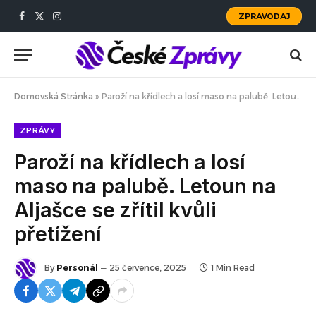
ZPRAVODAJ
Facebook
X
Instagram
(Twitter)
Domovská Stránka
»
Paroží na křídlech a losí maso na palubě. Letoun na Aljašce se zřítil kvůli přetížení
ZPRÁVY
Paroží na křídlech a losí
maso na palubě. Letoun na
Aljašce se zřítil kvůli
přetížení
By
Personál
25 července, 2025
1 Min Read