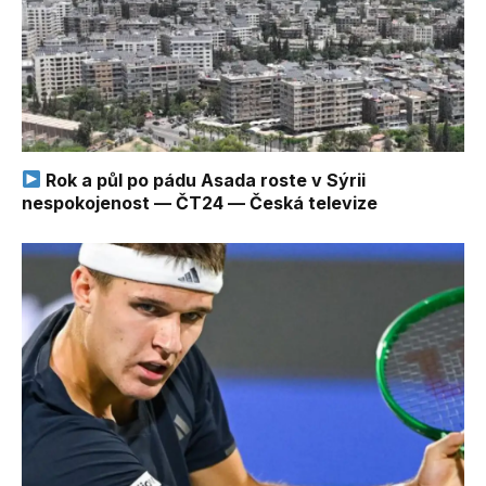
Rok a půl po pádu Asada roste v Sýrii
nespokojenost — ČT24 — Česká televize