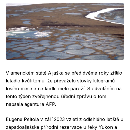
V americkém státě Aljaška se před dvěma roky zřítilo
letadlo kvůli tomu, že převáželo stovky kilogramů
losího masa a na křídle mělo paroží. S odvoláním na
tento týden zveřejněnou úřední zprávu o tom
napsala agentura AFP.
Eugene Peltola v září 2023 vzlétl z odlehlého letiště u
západoaljašské přírodní rezervace u řeky Yukon a