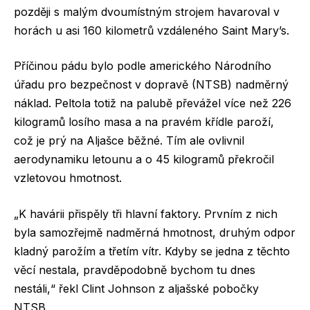
později s malým dvoumístným strojem havaroval v
horách u asi 160 kilometrů vzdáleného Saint Mary’s.
Příčinou pádu bylo podle amerického Národního
úřadu pro bezpečnost v dopravě (NTSB) nadměrný
náklad. Peltola totiž na palubě převážel více než 226
kilogramů losího masa a na pravém křídle paroží,
což je prý na Aljašce běžné. Tím ale ovlivnil
aerodynamiku letounu a o 45 kilogramů překročil
vzletovou hmotnost.
„K havárii přispěly tři hlavní faktory. Prvním z nich
byla samozřejmě nadměrná hmotnost, druhým odpor
kladný parožím a třetím vítr. Kdyby se jedna z těchto
věcí nestala, pravděpodobně bychom tu dnes
nestáli,“ řekl Clint Johnson z aljašské pobočky
NTSB.