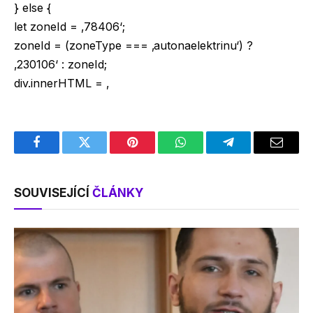
} else {
let zoneId = ‚78406‘;
zoneId = (zoneType === ‚autonaelektrinu‘) ?
‚230106‘ : zoneId;
div.innerHTML = ‚
Facebook
Twitter
Pinterest
WhatsApp
Telegram
Email
SOUVISEJÍCÍ
ČLÁNKY