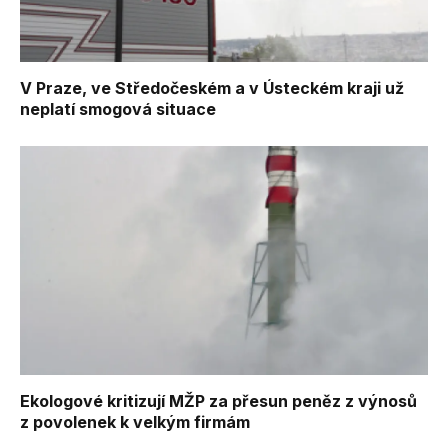
V Praze, ve Středočeském a v Ústeckém kraji už
neplatí smogová situace
Ekologové kritizují MŽP za přesun peněz z výnosů
z povolenek k velkým firmám