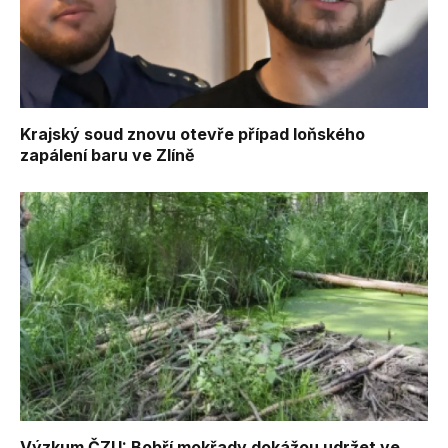
Krajský soud znovu otevře případ loňského
zapálení baru ve Zlíně
Výzkum ČZU: Bobří mokřady dokážou udržet ve