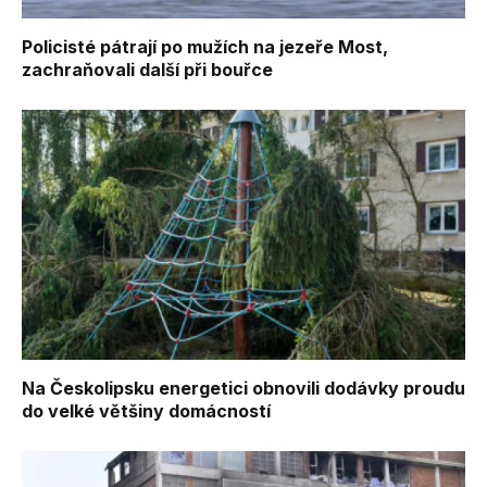
Policisté pátrají po mužích na jezeře Most,
zachraňovali další při bouřce
Na Českolipsku energetici obnovili dodávky proudu
do velké většiny domácností