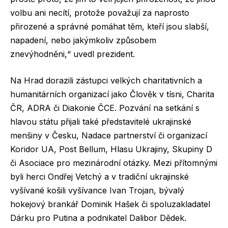
volbu ani necítí, protože považují za naprosto
přirozené a správné pomáhat těm, kteří jsou slabší,
napadení, nebo jakýmkoliv způsobem
znevýhodněni,“ uvedl prezident.
Na Hrad dorazili zástupci velkých charitativních a
humanitárních organizací jako Člověk v tísni, Charita
ČR, ADRA či Diakonie ČCE. Pozvání na setkání s
hlavou státu přijali také představitelé ukrajinské
menšiny v Česku, Nadace partnerství či organizací
Koridor UA, Post Bellum, Hlasu Ukrajiny, Skupiny D
či Asociace pro mezinárodní otázky. Mezi přítomnými
byli herci Ondřej Vetchý a v tradiční ukrajinské
vyšívané košili vyšívance Ivan Trojan, bývalý
hokejový brankář Dominik Hašek či spoluzakladatel
Dárku pro Putina a podnikatel Dalibor Dědek.