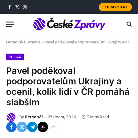
ZPRAVODAJ
Facebook
X
Instagram
(Twitter)
Domovská Stránka
»
Pavel poděkoval podporovatelům Ukrajiny a ocenil, kolik lidí v ČR pomáhá slabším
ČESKÁ
Pavel poděkoval
podporovatelům Ukrajiny a
ocenil, kolik lidí v ČR pomáhá
slabším
By
Personál
25 února, 2026
3 Mins Read