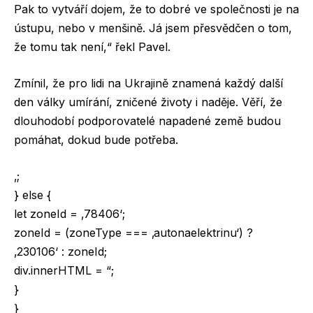
Pak to vytváří dojem, že to dobré ve společnosti je na
ústupu, nebo v menšině. Já jsem přesvědčen o tom,
že tomu tak není,“ řekl Pavel.
Zmínil, že pro lidi na Ukrajině znamená každý další
den války umírání, zničené životy i naděje. Věří, že
dlouhodobí podporovatelé napadené země budou
pomáhat, dokud bude potřeba.
‚;
} else {
let zoneId = ‚78406‘;
zoneId = (zoneType === ‚autonaelektrinu‘) ?
‚230106‘ : zoneId;
div.innerHTML = “;
}
}