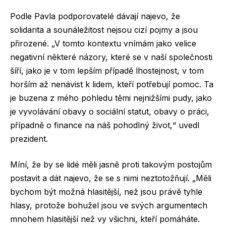
Podle Pavla podporovatelé dávají najevo, že
solidarita a sounáležitost nejsou cizí pojmy a jsou
přirozené. „V tomto kontextu vnímám jako velice
negativní některé názory, které se v naší společnosti
šíří, jako je v tom lepším případě lhostejnost, v tom
horším až nenávist k lidem, kteří potřebují pomoc. Ta
je buzena z mého pohledu těmi nejnižšími pudy, jako
je vyvolávání obavy o sociální statut, obavy o práci,
případně o finance na náš pohodlný život,“ uvedl
prezident.
Míní, že by se lidé měli jasně proti takovým postojům
postavit a dát najevo, že se s nimi neztotožňují. „Měli
bychom být možná hlasitější, než jsou právě tyhle
hlasy, protože bohužel jsou ve svých argumentech
mnohem hlasitější než vy všichni, kteří pomáháte.