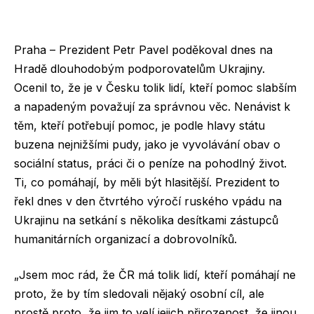
Praha – Prezident Petr Pavel poděkoval dnes na
Hradě dlouhodobým podporovatelům Ukrajiny.
Ocenil to, že je v Česku tolik lidí, kteří pomoc slabším
a napadeným považují za správnou věc. Nenávist k
těm, kteří potřebují pomoc, je podle hlavy státu
buzena nejnižšími pudy, jako je vyvolávání obav o
sociální status, práci či o peníze na pohodlný život.
Ti, co pomáhají, by měli být hlasitější. Prezident to
řekl dnes v den čtvrtého výročí ruského vpádu na
Ukrajinu na setkání s několika desítkami zástupců
humanitárních organizací a dobrovolníků.
„Jsem moc rád, že ČR má tolik lidí, kteří pomáhají ne
proto, že by tím sledovali nějaký osobní cíl, ale
prostě proto, že jim to velí jejich přirozenost, že jinou