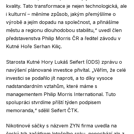
kvality. Tato transformace je nejen technologická, ale
i kulturní – měníme způsob, jakým přemýšlíme o
výrobě a jejím dopadu na společnost, a přinášíme
městu a regionu dlouhodobou stabilitu,“ uvedl člen
představenstva Philip Morris ČR a ředitel závodu v
Kutné Hoře Serhan Kiliç.
Starosta Kutné Hory Lukáš Seifert (ODS) zprávu o
navýšení plánované investice přivítal. „Věřím, že celé
investici se podařilo jít naproti, a to díky vysoce
nadstandardním vztahům, které máme s
managementem Philip Morris International. Tuto
spolupráci stvrdíme příští týden podpisem
memoranda,“ sdělil Seifert ČTK.
Nikotinové sáčky s názvem ZYN firma uvedla na
český trh začátkem letošního roku, nepochází ale z