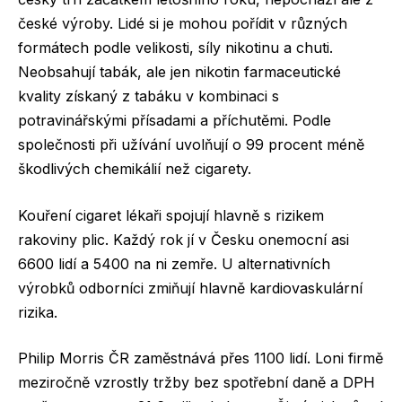
české výroby. Lidé si je mohou pořídit v různých
formátech podle velikosti, síly nikotinu a chuti.
Neobsahují tabák, ale jen nikotin farmaceutické
kvality získaný z tabáku v kombinaci s
potravinářskými přísadami a příchutěmi. Podle
společnosti při užívání uvolňují o 99 procent méně
škodlivých chemikálií než cigarety.
Kouření cigaret lékaři spojují hlavně s rizikem
rakoviny plic. Každý rok jí v Česku onemocní asi
6600 lidí a 5400 na ni zemře. U alternativních
výrobků odborníci zmiňují hlavně kardiovaskulární
rizika.
Philip Morris ČR zaměstnává přes 1100 lidí. Loni firmě
meziročně vzrostly tržby bez spotřební daně a DPH