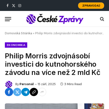
ZPRAVODAJ
Facebook
X
Instagram
(Twitter)
Domovská Stránka
»
Philip Morris zdvojnásobí investici do kutnohorského závodu na více než 2 mld Kč
EKONOMIKA
Philip Morris zdvojnásobí
investici do kutnohorského
závodu na více než 2 mld Kč
By
Personál
15 září, 2025
3 Mins Read