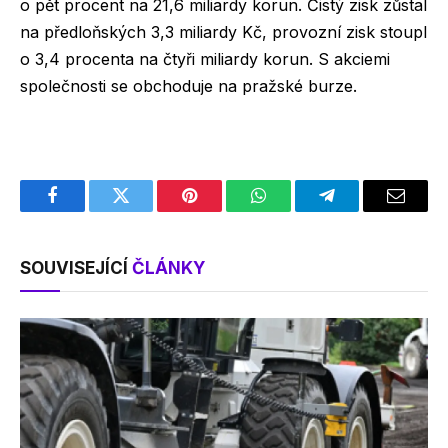
o pět procent na 21,6 miliardy korun. Čistý zisk zůstal
na předloňských 3,3 miliardy Kč, provozní zisk stoupl
o 3,4 procenta na čtyři miliardy korun. S akciemi
společnosti se obchoduje na pražské burze.
Facebook
Twitter
Pinterest
WhatsApp
Telegram
Email
SOUVISEJÍCÍ
ČLÁNKY