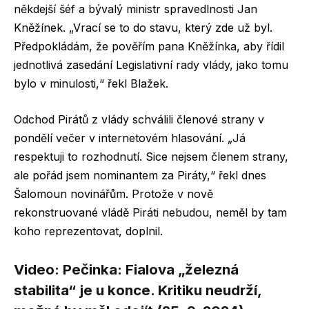
někdejší šéf a bývalý ministr spravedlnosti Jan
Kněžínek. „Vrací se to do stavu, který zde už byl.
Předpokládám, že pověřím pana Kněžínka, aby řídil
jednotlivá zasedání Legislativní rady vlády, jako tomu
bylo v minulosti,“ řekl Blažek.
Odchod Pirátů z vlády schválili členové strany v
pondělí večer v internetovém hlasování. „Já
respektuji to rozhodnutí. Sice nejsem členem strany,
ale pořád jsem nominantem za Piráty,“ řekl dnes
Šalomoun novinářům. Protože v nově
rekonstruované vládě Piráti nebudou, neměl by tam
koho reprezentovat, doplnil.
Video: Pečinka: Fialova „železná
stabilita“ je u konce. Kritiku neudrží,