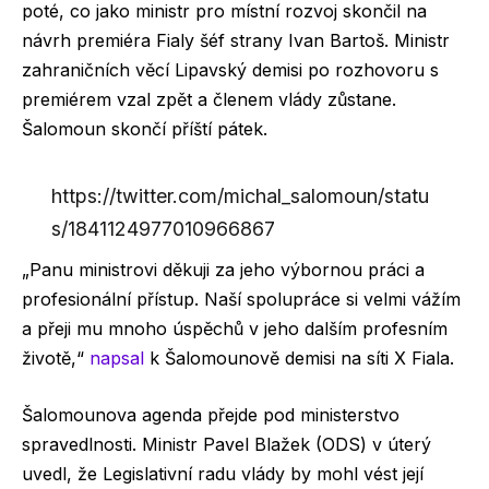
poté, co jako ministr pro místní rozvoj skončil na
návrh premiéra Fialy šéf strany Ivan Bartoš. Ministr
zahraničních věcí Lipavský demisi po rozhovoru s
premiérem vzal zpět a členem vlády zůstane.
Šalomoun skončí příští pátek.
https://twitter.com/michal_salomoun/statu
s/1841124977010966867
„Panu ministrovi děkuji za jeho výbornou práci a
profesionální přístup. Naší spolupráce si velmi vážím
a přeji mu mnoho úspěchů v jeho dalším profesním
životě,“
napsal
k Šalomounově demisi na síti X Fiala.
Šalomounova agenda přejde pod ministerstvo
spravedlnosti. Ministr Pavel Blažek (ODS) v úterý
uvedl, že Legislativní radu vlády by mohl vést její