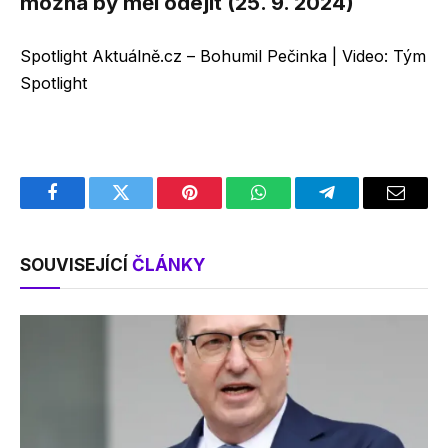
možná by měl odejít (25. 9. 2024)
Spotlight Aktuálně.cz – Bohumil Pečinka | Video: Tým
Spotlight
Facebook
Twitter
Pinterest
WhatsApp
Telegram
Email
SOUVISEJÍCÍ
ČLÁNKY