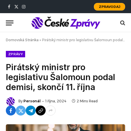
ZPRAVODAJ
Facebook
X
Instagram
(Twitter)
Domovská Stránka
»
Pirátský ministr pro legislativu Šalomoun podal demisi, skončí 11. října
ZPRÁVY
Pirátský ministr pro
legislativu Šalomoun podal
demisi, skončí 11. října
By
Personál
1 října, 2024
2 Mins Read