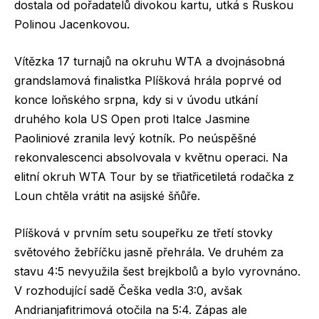
dostala od pořadatelů divokou kartu, utká s Ruskou
Polinou Jacenkovou.
Vítězka 17 turnajů na okruhu WTA a dvojnásobná
grandslamová finalistka Plíšková hrála poprvé od
konce loňského srpna, kdy si v úvodu utkání
druhého kola US Open proti Italce Jasmine
Paoliniové zranila levý kotník. Po neúspěšné
rekonvalescenci absolvovala v květnu operaci. Na
elitní okruh WTA Tour by se třiatřicetiletá rodačka z
Loun chtěla vrátit na asijské šňůře.
Plíšková v prvním setu soupeřku ze třetí stovky
světového žebříčku jasně přehrála. Ve druhém za
stavu 4:5 nevyužila šest brejkbolů a bylo vyrovnáno.
V rozhodující sadě Češka vedla 3:0, avšak
Andrianjafitrimová otočila na 5:4. Zápas ale