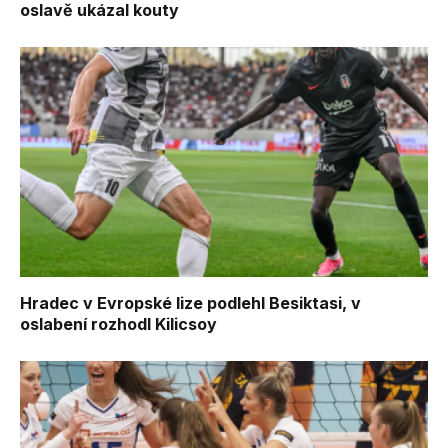
oslavě ukázal kouty
Hradec v Evropské lize podlehl Besiktasi, v
oslabení rozhodl Kilicsoy