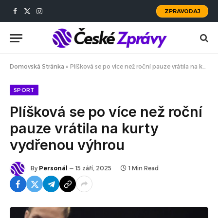
ZPRAVODAJ
Facebook
X
Instagram
(Twitter)
Domovská Stránka
»
Plíšková se po více než roční pauze vrátila na kurty vydřenou výhrou
SPORT
Plíšková se po více než roční
pauze vrátila na kurty
vydřenou výhrou
By
Personál
15 září, 2025
1 Min Read