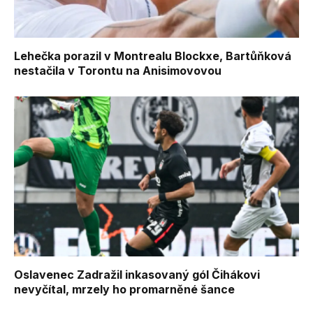
Lehečka porazil v Montrealu Blockxe, Bartůňková
nestačila v Torontu na Anisimovovou
Oslavenec Zadražil inkasovaný gól Čihákovi
nevyčítal, mrzely ho promarněné šance